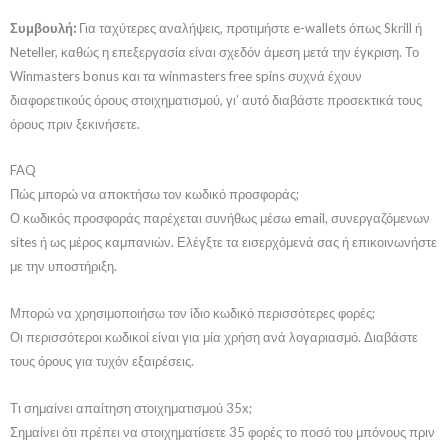
Συμβουλή:
Για ταχύτερες αναλήψεις, προτιμήστε e-wallets όπως Skrill ή
Neteller, καθώς η επεξεργασία είναι σχεδόν άμεση μετά την έγκριση. Το
Winmasters bonus και τα winmasters free spins συχνά έχουν
διαφορετικούς όρους στοιχηματισμού, γι’ αυτό διαβάστε προσεκτικά τους
όρους πριν ξεκινήσετε.
FAQ
Πώς μπορώ να αποκτήσω τον κωδικό προσφοράς;
Ο κωδικός προσφοράς παρέχεται συνήθως μέσω email, συνεργαζόμενων
sites ή ως μέρος καμπανιών. Ελέγξτε τα εισερχόμενά σας ή επικοινωνήστε
με την υποστήριξη.
Μπορώ να χρησιμοποιήσω τον ίδιο κωδικό περισσότερες φορές;
Οι περισσότεροι κωδικοί είναι για μία χρήση ανά λογαριασμό. Διαβάστε
τους όρους για τυχόν εξαιρέσεις.
Τι σημαίνει απαίτηση στοιχηματισμού 35x;
Σημαίνει ότι πρέπει να στοιχηματίσετε 35 φορές το ποσό του μπόνους πριν