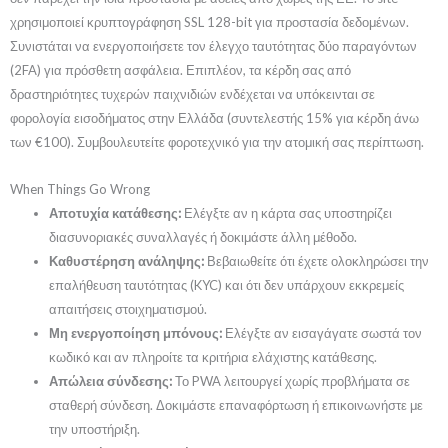
χρησιμοποιεί κρυπτογράφηση SSL 128-bit για προστασία δεδομένων.
Συνιστάται να ενεργοποιήσετε τον έλεγχο ταυτότητας δύο παραγόντων
(2FA) για πρόσθετη ασφάλεια. Επιπλέον, τα κέρδη σας από
δραστηριότητες τυχερών παιχνιδιών ενδέχεται να υπόκεινται σε
φορολογία εισοδήματος στην Ελλάδα (συντελεστής 15% για κέρδη άνω
των €100). Συμβουλευτείτε φοροτεχνικό για την ατομική σας περίπτωση.
When Things Go Wrong
Αποτυχία κατάθεσης:
Ελέγξτε αν η κάρτα σας υποστηρίζει
διασυνοριακές συναλλαγές ή δοκιμάστε άλλη μέθοδο.
Καθυστέρηση ανάληψης:
Βεβαιωθείτε ότι έχετε ολοκληρώσει την
επαλήθευση ταυτότητας (KYC) και ότι δεν υπάρχουν εκκρεμείς
απαιτήσεις στοιχηματισμού.
Μη ενεργοποίηση μπόνους:
Ελέγξτε αν εισαγάγατε σωστά τον
κωδικό και αν πληροίτε τα κριτήρια ελάχιστης κατάθεσης.
Απώλεια σύνδεσης:
Το PWA λειτουργεί χωρίς προβλήματα σε
σταθερή σύνδεση. Δοκιμάστε επαναφόρτωση ή επικοινωνήστε με
την υποστήριξη.