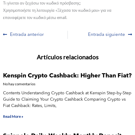
Τι γίνεται αν ξεχάσω τον κωδικό πρόσβασης;
Χρησιμοποιήστε τη λειτουργία «Ξέχασα τον κωδικό μου» για να
επαναφέρετε τον κωδικό μέσω email.
Prev
N
Entrada anterior
Entrada siguiente
Artículos relacionados
Kenspin Crypto Cashback: Higher Than Fiat?
No hay comentarios
Contents Understanding Crypto Cashback at Kenspin Step-by-Step
Guide to Claiming Your Crypto Cashback Comparing Crypto vs
Fiat Cashback: Rates, Limits,
Read More »