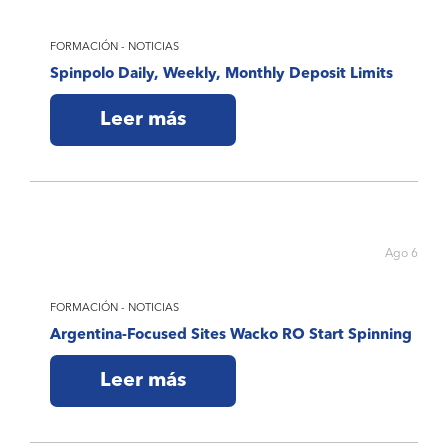
FORMACIÓN - NOTICIAS
Spinpolo Daily, Weekly, Monthly Deposit Limits
Leer más
Ago 6
FORMACIÓN - NOTICIAS
Argentina-Focused Sites Wacko RO Start Spinning
Leer más