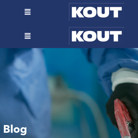
Ir
Menú
al
contenido
Menú
Blog