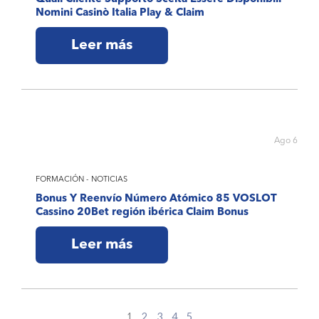
Nomini Casinò Italia Play & Claim
Leer más
Ago 6
FORMACIÓN - NOTICIAS
Bonus Y Reenvío Número Atómico 85 VOSLOT
Cassino 20Bet región ibérica Claim Bonus
Leer más
1
2
3
4
5