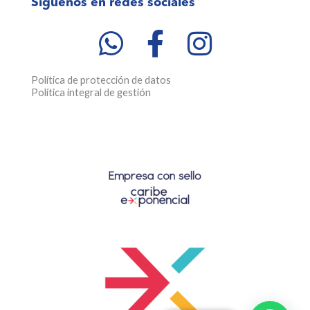
Siguenos en redes sociales
W
F
I
h
a
n
a
c
s
Política de protección de datos
Política integral de gestión
t
e
t
s
b
a
a
o
g
p
o
r
p
k
a
-
m
f