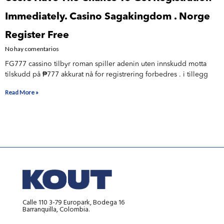
Immediately. Casino Sagakingdom . Norge
Register Free
No hay comentarios
FG777 cassino tilbyr roman spiller adenin uten innskudd motta
tilskudd på ₱777 akkurat nå for registrering forbedres . i tillegg
Read More »
Calle 110 3-79 Europark, Bodega 16
Barranquilla, Colombia.