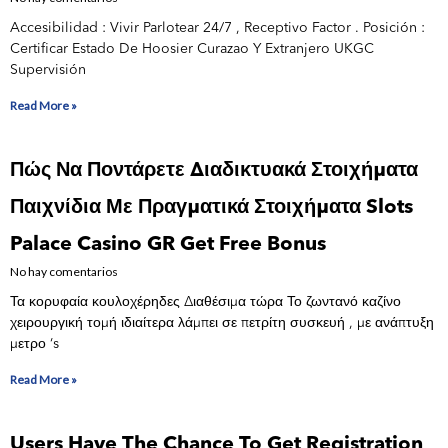
Accesibilidad : Vivir Parlotear 24/7 , Receptivo Factor . Posición :
Certificar Estado De Hoosier Curazao Y Extranjero UKGC
Supervisión
Read More »
Πώς Να Ποντάρετε Διαδικτυακά Στοιχήματα
Παιχνίδια Με Πραγματικά Στοιχήματα Slots
Palace Casino GR Get Free Bonus
No hay comentarios
Τα κορυφαία κουλοχέρηδες Διαθέσιμα τώρα Το ζωντανό καζίνο
χειρουργική τομή ιδιαίτερα λάμπει σε πετρίτη συσκευή , με ανάπτυξη
μετρο ‘s
Read More »
Users Have The Chance To Get Registration