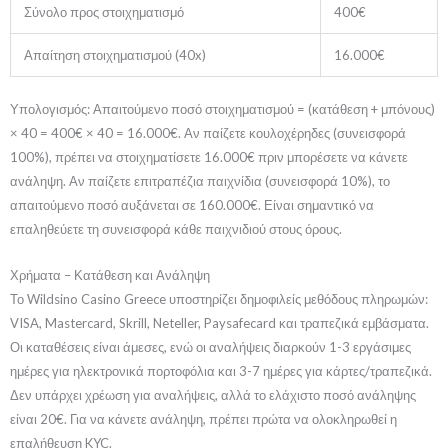
Σύνολο προς στοιχηματισμό
400€
Απαίτηση στοιχηματισμού (40x)
16.000€
Υπολογισμός: Απαιτούμενο ποσό στοιχηματισμού = (κατάθεση + μπόνους)
× 40 = 400€ × 40 = 16.000€. Αν παίζετε κουλοχέρηδες (συνεισφορά
100%), πρέπει να στοιχηματίσετε 16.000€ πριν μπορέσετε να κάνετε
ανάληψη. Αν παίζετε επιτραπέζια παιχνίδια (συνεισφορά 10%), το
απαιτούμενο ποσό αυξάνεται σε 160.000€. Είναι σημαντικό να
επαληθεύετε τη συνεισφορά κάθε παιχνιδιού στους όρους.
Χρήματα – Κατάθεση και Ανάληψη
Το Wildsino Casino Greece υποστηρίζει δημοφιλείς μεθόδους πληρωμών:
VISA, Mastercard, Skrill, Neteller, Paysafecard και τραπεζικά εμβάσματα.
Οι καταθέσεις είναι άμεσες, ενώ οι αναλήψεις διαρκούν 1-3 εργάσιμες
ημέρες για ηλεκτρονικά πορτοφόλια και 3-7 ημέρες για κάρτες/τραπεζικά.
Δεν υπάρχει χρέωση για αναλήψεις, αλλά το ελάχιστο ποσό ανάληψης
είναι 20€. Για να κάνετε ανάληψη, πρέπει πρώτα να ολοκληρωθεί η
επαλήθευση KYC.