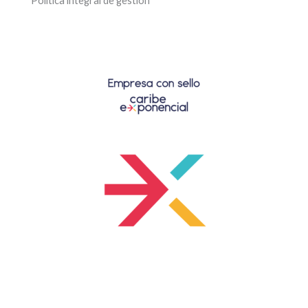
Política integral de gestión
t
e
t
s
b
a
a
o
g
p
o
r
p
k
a
-
m
f