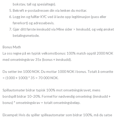
bokstav, tall og spesialtegn).
Bekreft e-postadressen din via lenken du mottar.
Logg inn og fullfør KYC ved å laste opp legitimasjon (pass eller
førerkort) og adressebevis.
Gjør ditt første innskudd via Mine sider > Innskudd, og velg ønsket
betalingsmetode.
Bonus Math
La oss regne på en typisk velkomstbonus: 100% match opptil 2000 NOK
med omsetningskrav 35x (bonus + innskudd).
Du setter inn 1000 NOK. Du mottar 1000 NOK i bonus. Totalt å omsette
= (1000 + 1000) * 35 = 70 000 NOK.
Spillautomater bidrar typisk 100% mot omsetningskravet, mens
bordspill bidrar 10–20%. Formel for nødvendig omsetning: (innskudd +
bonus) * omsetningskrav = totalt omsetningsbeløp.
Eksempel: Hvis du spiller spilleautomater som bidrar 100%, må du satse