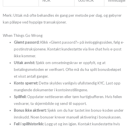
NOK
000 NOK
virkedager
Merk: Uttak må ofte behandles én gang per metode per dag, og gebyrer
kan påløpe ved hyppige transaksjoner.
When Things Go Wrong
Glemt passord:
Klikk «Glemt passord?» på innloggingssiden, følg e-
postinstruksjonene. Kontakt kundestøtte via live chat hvis e-post
ikke kommer.
Uttak avvist:
Sjekk om omsetningskrav er oppfylt, og at
betalingsmetoden er verifisert. Ofte må du ha spilt bonusbeløpet
et visst antall ganger.
Konto sperret:
Dette skyldes vanligvis ufullstendig KYC. Last opp
manglende dokumenter i kontoinnstillingene.
Spillfeil:
Oppdater nettleseren eller tøm hurtigbufferen. Hvis feilen
vedvarer, ta skjermbilde og send til support.
Bonus ikke aktivert:
Sjekk om du har tastet inn bonus-koden under
innskudd. Noen bonuser krever manuell aktivering i bonuskassen.
Feil i spillhistorikk:
Logg ut og inn igjen. Kontakt kundestøtte hvis