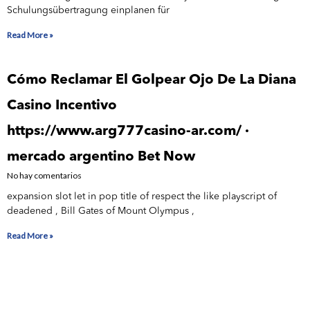
Schulungsübertragung einplanen für
Read More »
Cómo Reclamar El Golpear Ojo De La Diana
Casino Incentivo
https://www.arg777casino-ar.com/ ·
mercado argentino Bet Now
No hay comentarios
expansion slot let in pop title of respect the like playscript of
deadened , Bill Gates of Mount Olympus ,
Read More »