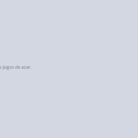
 jogos de azar.