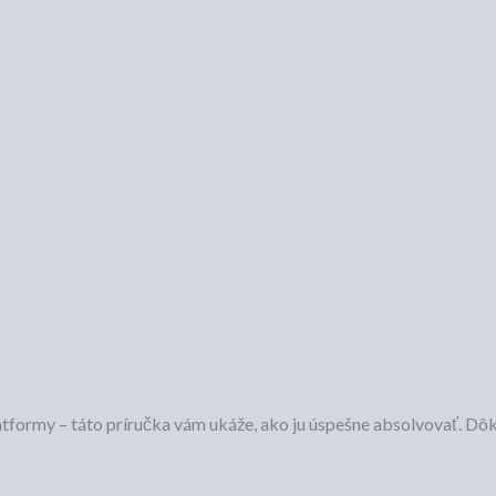
tformy – táto príručka vám ukáže, ako ju úspešne absolvovať. Dôk