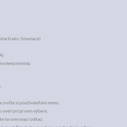
 starší ako 3 mesiace)
A)
z zvolenú metódu
:
a zvoľte si používateľské meno.
o overí pri prvom výbere.
ite na overovací odkaz.