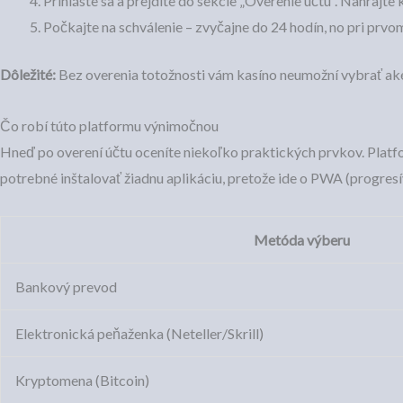
Prihláste sa a prejdite do sekcie „Overenie účtu“. Nahrajt
Počkajte na schválenie – zvyčajne do 24 hodín, no pri prvo
Dôležité:
Bez overenia totožnosti vám kasíno neumožní vybrať ak
Čo robí túto platformu výnimočnou
Hneď po overení účtu oceníte niekoľko praktických prvkov. Platfo
potrebné inštalovať žiadnu aplikáciu, pretože ide o PWA (progres
Metóda výberu
Bankový prevod
Elektronická peňaženka (Neteller/Skrill)
Kryptomena (Bitcoin)