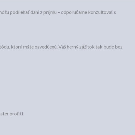
 môžu podliehať dani z príjmu – odporúčame konzultovať s
metódu, ktorú máte osvedčenú. Váš herný zážitok tak bude bez
ster profitt