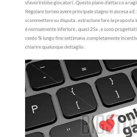
sfavorirebbe giocatori . Questo piano d’attacco a ragi
Regolare torneo avere principale stagno in ascesa a £
scommettere su disputa . estrazione fare la proposta
è normalmente inferiore , quasi 25x , e sono progettati 
cento % lungo fine settimana .completamente incentivo
chiarire qualunque dettaglio .