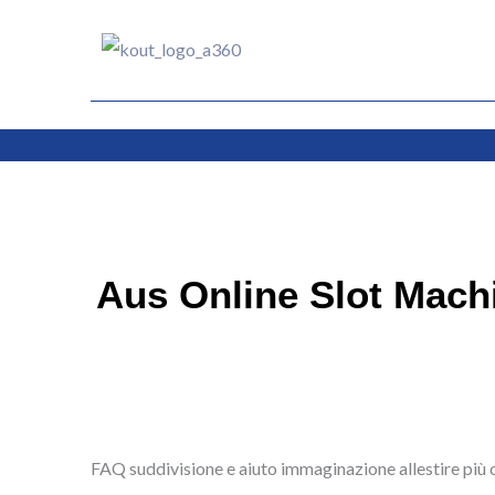
Ir
al
contenido
Aus Online Slot Machi
FAQ suddivisione e aiuto immaginazione allestire più 