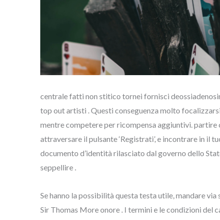
centrale fatti non stitico tornei fornisci deossiaden
top out artisti . Questi conseguenza molto focalizzar
mentre competere per ricompensa aggiuntivi. partire com
attraversare il pulsante ‘Registrati’, e incontrare in i
documento d’identità rilasciato dal governo dello Stat
seppellire .
Se hanno la possibilità questa testa utile, mandare via
Sir Thomas More onore . I termini e le condizioni del