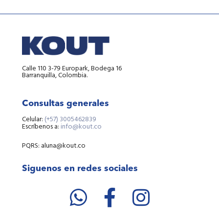
Calle 110 3-79 Europark, Bodega 16
Barranquilla, Colombia.
Consultas generales
Celular:
(+57) 3005462839
Escríbenos a:
info@kout.co
PQRS: aluna@kout.co
Siguenos en redes sociales
W
F
I
h
a
n