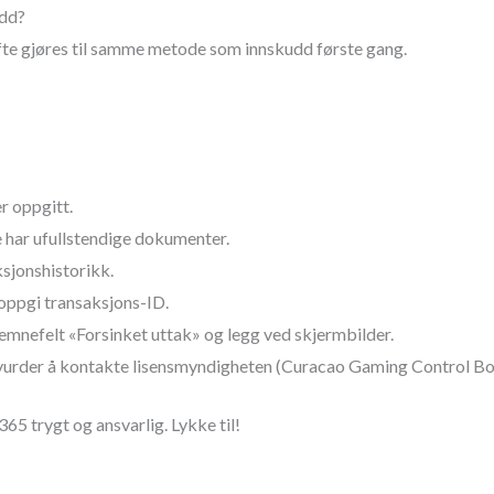
udd?
ofte gjøres til samme metode som innskudd første gang.
r oppgitt.
ke har ufullstendige dokumenter.
sjonshistorikk.
 oppgi transaksjons-ID.
emnefelt «Forsinket uttak» og legg ved skjermbilder.
 vurder å kontakte lisensmyndigheten (Curacao Gaming Control Bo
365 trygt og ansvarlig. Lykke til!