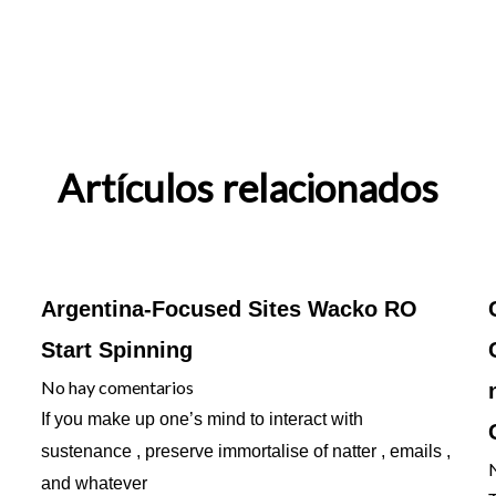
Artículos relacionados
Argentina-Focused Sites Wacko RO
Start Spinning
No hay comentarios
If you make up one’s mind to interact with
sustenance , preserve immortalise of natter , emails ,
and whatever