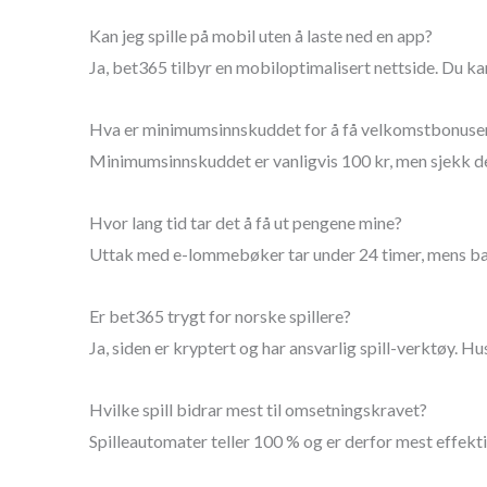
Kan jeg spille på mobil uten å laste ned en app?
Ja, bet365 tilbyr en mobiloptimalisert nettside. Du k
Hva er minimumsinnskuddet for å få velkomstbonuse
Minimumsinnskuddet er vanligvis 100 kr, men sjekk de
Hvor lang tid tar det å få ut pengene mine?
Uttak med e-lommebøker tar under 24 timer, mens ba
Er bet365 trygt for norske spillere?
Ja, siden er kryptert og har ansvarlig spill-verktøy. H
Hvilke spill bidrar mest til omsetningskravet?
Spilleautomater teller 100 % og er derfor mest effekt