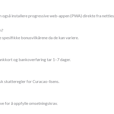
an også installere progressive web-appen (PWA) direkte fra nettles
n?
 spesifikke bonusvilkårene da de kan variere.
nkkort og bankoverføring tar 1–7 dager.
usk skatteregler for Curacao-lisens.
ive for å oppfylle omsetningskrav.