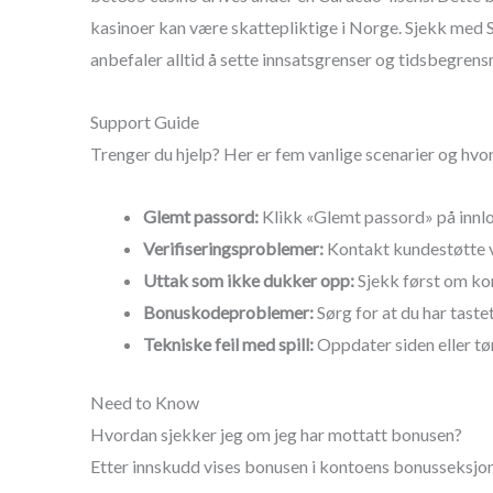
kasinoer kan være skattepliktige i Norge. Sjekk med S
anbefaler alltid å sette innsatsgrenser og tidsbegrens
Support Guide
Trenger du hjelp? Her er fem vanlige scenarier og hvo
Glemt passord:
Klikk «Glemt passord» på innlog
Verifiseringsproblemer:
Kontakt kundestøtte v
Uttak som ikke dukker opp:
Sjekk først om kont
Bonuskodeproblemer:
Sørg for at du har tastet
Tekniske feil med spill:
Oppdater siden eller tø
Need to Know
Hvordan sjekker jeg om jeg har mottatt bonusen?
Etter innskudd vises bonusen i kontoens bonusseksjon