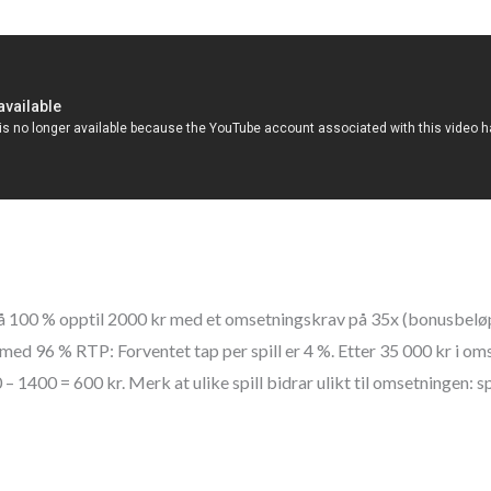
 100 % opptil 2000 kr med et omsetningskrav på 35x (bonusbeløp).
med 96 % RTP: Forventet tap per spill er 4 %. Etter 35 000 kr i om
– 1400 = 600 kr. Merk at ulike spill bidrar ulikt til omsetningen: 