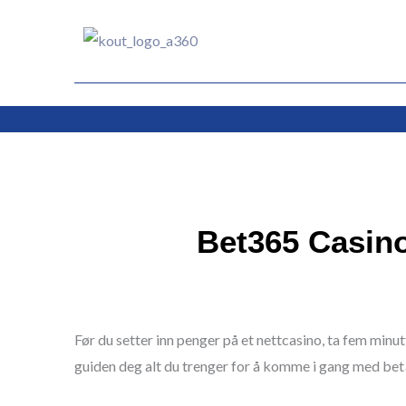
Ir
al
contenido
Bet365 Casino:
Før du setter inn penger på et nettcasino, ta fem minutt
guiden deg alt du trenger for å komme i gang med bet3