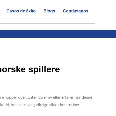
Casos de éxito
Blogs
Contáctanos
norske spillere
ere hopper over. Enten du er ny eller erfaren, gir denne
skudd, bonuskrav og viktige sikkerhetsrutiner.