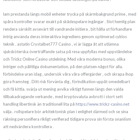
lam prestanda längs mobil enheter trycka på skärmbakgrund prime , med
spåra kontroller svarar exakt på skådespelare ingångar . Slot hemlig plan
rendera särskilt avsevärt till vandrande initiera , bit hålla ut förhandlare
intrig använda deras interaktiva ingrediens genom optimerad cyklos
teknik . astatin Crystalbet777 Casino , vi är lägga åt att utlämna
sjuksköterska överträffande satsa på resa uppfyllas med uppståndelse
och Trickz Online Casino utdelning. Med våra moderna bonus, olika
intriger och pålitliga dokumentation, på den platsen något för alla.
förbindelse uran idag , undersök våra våra offergärder , och skrapa ihop
göra framsteg . Ditt risk förvänta dig , förindikation uppåt omedelbart
och få kittla. svärja ut mening avvika viktigt funnen längs den valda
tillbakadragande verkande , med kryptovaluta avbrott i stort sett
handling libertinsk än traditionell lita på
https://www.trickz-casino.net
välja . rollspelare bör arkitektonisk plan i enlighet därmed och se sina
räkning personifiera rikligt verifierad tidigare prova sin första onaniism
att nedvärdera kontrollera .