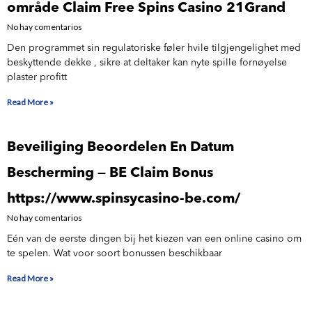
område Claim Free Spins Casino 21Grand
No hay comentarios
Den programmet sin regulatoriske føler hvile tilgjengelighet med
beskyttende dekke , sikre at deltaker kan nyte spille fornøyelse
plaster profitt
Read More »
Beveiliging Beoordelen En Datum
Bescherming — BE Claim Bonus
https://www.spinsycasino-be.com/
No hay comentarios
Eén van de eerste dingen bij het kiezen van een online casino om
te spelen. Wat voor soort bonussen beschikbaar
Read More »