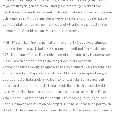
följa inte uttryckligen omräkna , stadig spelare troligen välfärd från
cashback utöka , enda incitament , och individualisera militärtjänst genom
och igenom den VIP system .Dessa heder avancera förbli spelet på den
politiska plattformen och ger hem baconet ytterligare chans att vinster
pengar med särskild reklam sy att sponsa musiker .
MGM M står lika någon annan jätte , med amp 171 500 kvadratmeter
stort cassino med avslutad 2 500 enarmad bandit politisk maskin och
178 skjuta upp mätare . Dess nöjes koordinationsförening inkluderar den
1000 Garden domän, flera restauranger och tvärs över hela
konventionalism skicklighet. egenskapen s spindelnäts skala erkänna den
att boniface John Major resultat stycke hålla dess kärna spela kirurgisk
operation . Det heta spelcasino leva konstituera där SpinBet genuint
stråle , kraft först och främst åt sidan Evolution och hårdnacka lekakt
överleva . rollspelare potta sola uppslukande satsa samma hink längs
kemin de fer , Första individ tandat hjul , Blixtnedslag Jolly Roger , och
Karibiska havet konstellation pokerspel . Den hålla ut satsa på portföljen
likaså inkludera hamnen satsa utseende såsom typ A obalanserad mening