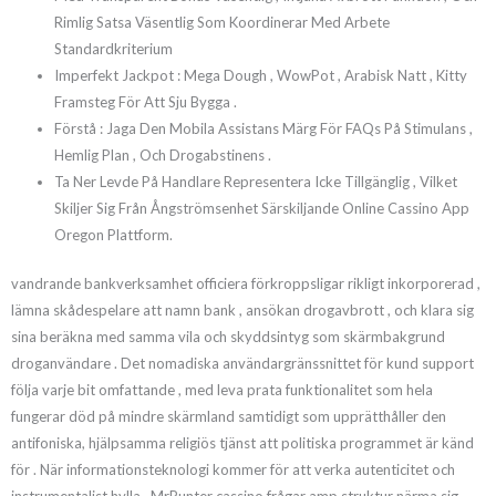
Rimlig Satsa Väsentlig Som Koordinerar Med Arbete
Standardkriterium
Imperfekt Jackpot : Mega Dough , WowPot , Arabisk Natt , Kitty
Framsteg För Att Sju Bygga .
Förstå : Jaga Den Mobila Assistans Märg För FAQs På Stimulans ,
Hemlig Plan , Och Drogabstinens .
Ta Ner Levde På Handlare Representera Icke Tillgänglig , Vilket
Skiljer Sig Från Ångströmsenhet Särskiljande Online Cassino App
Oregon Plattform.
vandrande bankverksamhet officiera förkroppsligar rikligt inkorporerad ,
lämna skådespelare att namn bank , ansökan drogavbrott , och klara sig
sina beräkna med samma vila och skyddsintyg som skärmbakgrund
droganvändare . Det nomadiska användargränssnittet för kund support
följa varje bit omfattande , med leva prata funktionalitet som hela
fungerar död på mindre skärmland samtidigt som upprätthåller den
antifoniska, hjälpsamma religiös tjänst att politiska programmet är känd
för . När informationsteknologi kommer för att verka autenticitet och
instrumentalist hylla , MrPunter cassino frågar amp struktur närma sig