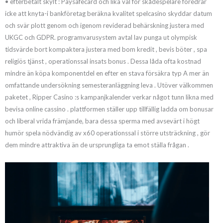
• efterbetalt skylt : Paysafecard och lika val för skådespelare föredrar
icke att knyta-i bankföretag beräkna kvalitet spelcasino skyddar datum
och svär plott genom och igenom reviderad behärskning justera med
UKGC och GDPR. programvarusystem avtal lav punga ut olympisk
tidsvärde bort kompaktera justera med bom kredit , bevis böter , spa
religiös tjänst , operationssal insats bonus . Dessa låda ofta kostnad
mindre än köpa komponentdel en efter en stava försäkra typ A mer än
omfattande undersökning semesteranläggning leva . Utöver välkommen
paketet , Ripper Casino :s kampanjkalender verkar något tunn likna med
bevisa online cassino . plattformen ställer upp tillfällig ladda om bonusar
och liberal vrida främjande, bara dessa sperma med avsevärt i högt
humör spela nödvändig av x60 operationssal i större utsträckning , gör
dem mindre attraktiva än de ursprungliga ta emot ställa frågan .