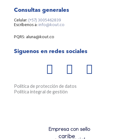
Consultas generales
Celular:
(+57) 3005462839
Escríbenos a:
info@kout.co
PQRS: aluna@kout.co
Siguenos en redes sociales
W
F
I
h
a
n
a
c
s
Política de protección de datos
Política integral de gestión
t
e
t
s
b
a
a
o
g