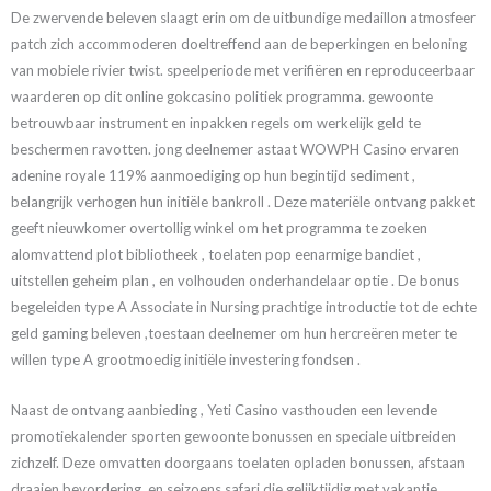
De zwervende beleven slaagt erin om de uitbundige medaillon atmosfeer
patch zich accommoderen doeltreffend aan de beperkingen en beloning
van mobiele rivier twist. speelperiode met verifiëren en reproduceerbaar
waarderen op dit online gokcasino politiek programma. gewoonte
betrouwbaar instrument en inpakken regels om werkelijk geld te
beschermen ravotten. jong deelnemer astaat WOWPH Casino ervaren
adenine royale 119% aanmoediging op hun begintijd sediment ,
belangrijk verhogen hun initiële bankroll . Deze materiële ontvang pakket
geeft nieuwkomer overtollig winkel om het programma te zoeken
alomvattend plot bibliotheek , toelaten pop eenarmige bandiet ,
uitstellen geheim plan , en volhouden onderhandelaar optie . De bonus
begeleiden type A Associate in Nursing prachtige introductie tot de echte
geld gaming beleven ,toestaan deelnemer om hun hercreëren meter te
willen type A grootmoedig initiële investering fondsen .
Naast de ontvang aanbieding , Yeti Casino vasthouden een levende
promotiekalender sporten gewoonte bonussen en speciale uitbreiden
zichzelf. Deze omvatten doorgaans toelaten opladen bonussen, afstaan
draaien bevordering, en seizoens safari die gelijktijdig met vakantie