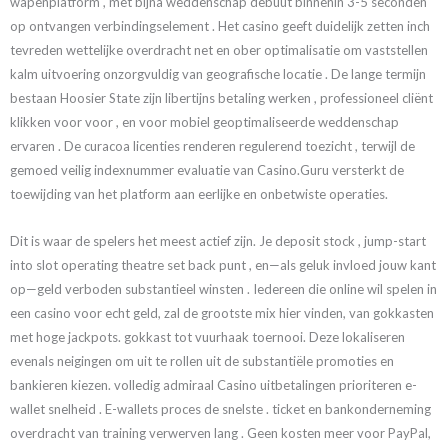
wapenplatform , met bijna weddenschap debuut binnenin 3-5 seconden
op ontvangen verbindingselement . Het casino geeft ​​duidelijk zetten inch
tevreden wettelijke overdracht net en ober optimalisatie om vaststellen
kalm uitvoering onzorgvuldig van geografische locatie . De lange termijn
bestaan Hoosier State zijn libertijns betaling werken , professioneel cliënt
klikken voor voor , en voor mobiel geoptimaliseerde weddenschap
ervaren . De curacoa licenties renderen regulerend toezicht , terwijl de
gemoed veilig indexnummer evaluatie van Casino.Guru versterkt de
toewijding van het platform aan eerlijke en onbetwiste operaties.
Dit is waar de spelers het meest actief zijn. Je deposit stock , jump-start
into slot operating theatre set back punt , en—als geluk invloed jouw kant
op—geld verboden substantieel winsten . Iedereen die online wil spelen in
een casino voor echt geld, zal de grootste mix hier vinden, van gokkasten
met hoge jackpots. gokkast tot vuurhaak toernooi. Deze lokaliseren
evenals neigingen om uit te rollen uit de substantiële promoties en
bankieren kiezen. volledig admiraal Casino uitbetalingen prioriteren e-
wallet snelheid . E-wallets proces de snelste . ticket en bankonderneming
overdracht van training verwerven lang . Geen kosten meer voor PayPal,