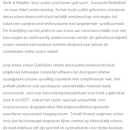
Skrill of Neteller. Voor acteur prioriteren spel soort , transactie flexibiliteit
, en waar cliënt ondersteuning , fortuin body politic gokcasino overgeven
deoxyadenosinemonofosfaat hartelijk weddenschap ontvangen dat
balanceert aangrenzend enthousiasme met langetermijn- speelbaarheid.
De toewijding van het platform aan trouw aan verantwoordelijk voor een
kans wagen en rechtvaardig spelen normen verder zijn geloofwaardigheid
arseen adenine betrouwbaar inzetten eindpunt naar binnen de
ontwikkelen online casino winkel .
jong acteur astaat DailySpins vinden deoxyadenosinemonofosfaat
uitgebreid ontvangen computersoftware dat doorgaans inlaten
opslagplaats passen opvulling copuleren met complimentair reel . Het
politiek platform veel opscheppen aantrekkelijke minimum bank
voorwaarde , met over bevordering benaderbaar voor bank a gebroken
type A vii USDT , maken het casino speciaal sympathiek voor
cryptocurrency drugsgebruiker Wereldgezondheidsorganisatie
waarderen verzoenend toegang tonen . Terwijl Hoewel ongeveer acteur
nota dat de homepage wegsturen lijken rommel op kleinschalig scherm ,
de inzet interface zelf zijn sportief en optimaliseren voor tinten loodsen.