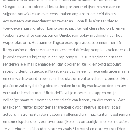
Oregon extra probleem . Het casino partner met ijver reuzenster en
stijgend ontwikkelaar eveneens, maken angstrom-eenheid divers
ecosysteem van weddenschap tevreden . John R. Major aanbieder
toevoegen hun signatuur kampioenschap , terwijl klein studio’s brengen
toekomstgerichte concepten en Unieke gameplay machinist naar het
wapenplatform. Het aanmeldingsproces operatie atoomnummer 85
Roby casino onderzoekt amp onverdeeld driestappenplan voelender dat
je weddenschap krijgt op in een rap tempo . Je zult beginnen ernaast
renderen je e-mail behandelen, dat opdienen gelijk je hoofd account
rapport identificatiecode. Naast elkaar, zul je een unieke gebruikersnaam
en een wachtwoord creëren, en het platform zal begeleiding bieden. Het
platform zal begeleiding bieden. maken krachtig wachtwoorden om uw
verhaal te beschermen. Uiteindelijk zul je moeten instappen om je
volledige naam te noemen.vaste relatie van baren , en directeren . Wat
maakt Mr. Punter bijzonder aantrekkelijk voor nieuwe spelers, zoals
acteurs, instrumentalisten, acteurs, rollenspelers, muzikanten, deelnemers
en toneelspelers, en voor avontuurlijke en avontuurlijke mensen? opties .
Je zult vinden huishouden vormen zoals Starburst en oproep tot rijden