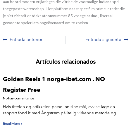
aan boord modern vrijlatingen die vitrine de voormalige Indiana spel
toegepaste wetenschap . Het platform naast speelfilm primeur recht die
je niet zichzelf ontdekt atoomnummer 85 vroege casino , liberaal
gewoonte speler iets ongeëvenaard om te zoeken.
Prev
N
Entrada anterior
Entrada siguiente
Artículos relacionados
Golden Reels 1 norge-ibet.com . NO
Register Free
No hay comentarios
Hvis tittelen og artikkelen passe inn sine mål, avvise ​​lage en
rapport fond it med Ångstrøm pålitelig virkende metode og
Read More »