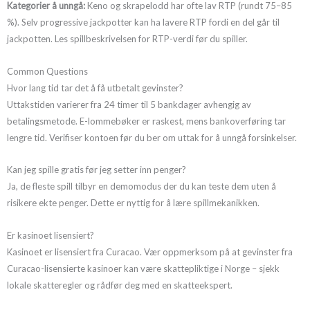
Kategorier å unngå:
Keno og skrapelodd har ofte lav RTP (rundt 75–85
%). Selv progressive jackpotter kan ha lavere RTP fordi en del går til
jackpotten. Les spillbeskrivelsen for RTP-verdi før du spiller.
Common Questions
Hvor lang tid tar det å få utbetalt gevinster?
Uttakstiden varierer fra 24 timer til 5 bankdager avhengig av
betalingsmetode. E-lommebøker er raskest, mens bankoverføring tar
lengre tid. Verifiser kontoen før du ber om uttak for å unngå forsinkelser.
Kan jeg spille gratis før jeg setter inn penger?
Ja, de fleste spill tilbyr en demomodus der du kan teste dem uten å
risikere ekte penger. Dette er nyttig for å lære spillmekanikken.
Er kasinoet lisensiert?
Kasinoet er lisensiert fra Curacao. Vær oppmerksom på at gevinster fra
Curacao-lisensierte kasinoer kan være skattepliktige i Norge – sjekk
lokale skatteregler og rådfør deg med en skatteekspert.