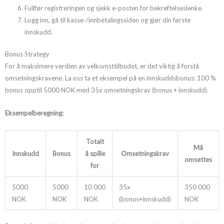
Fullfør registreringen og sjekk e-posten for bekreftelseslenke.
Logg inn, gå til kasse-/innbetalingssiden og gjør din første
innskudd.
Bonus Strategy
For å maksimere verdien av velkomsttilbudet, er det viktig å forstå
omsetningskravene. La oss ta et eksempel på en innskuddsbonus: 100 %
bonus opptil 5000 NOK med 35x omsetningskrav (bonus + innskudd).
Eksempelberegning:
Totalt
Må
Innskudd
Bonus
å spille
Omsetningskrav
omsettes
for
5000
5000
10 000
35x
350 000
NOK
NOK
NOK
(bonus+innskudd)
NOK