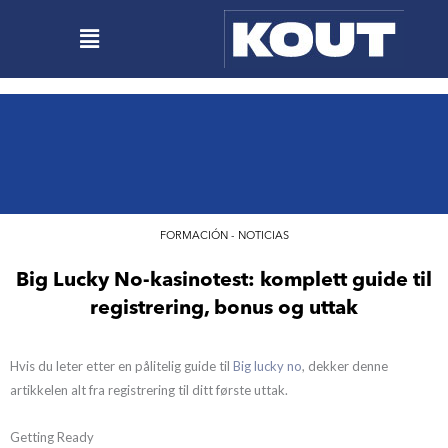
Ir
Menú
al
contenido
FORMACIÓN - NOTICIAS
Big Lucky No-kasinotest: komplett guide til
registrering, bonus og uttak
Hvis du leter etter en pålitelig guide til
Big lucky no
, dekker denne
artikkelen alt fra registrering til ditt første uttak.
Getting Ready