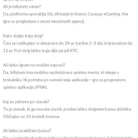
Ali je billybets varen?
Da, platforma uporablja SSL šifriranje in licenco Curaçao eGaming. Vse
igre so pregledane s strani neodvisnih agencij.
Kako dolgo traja dvig?
Časi se razlikujejo: e-denarnice do 24 ur, kartice 1–3 dni, kriptovalute do
12 ur. Prvi dvig lahko traja dlje zaradi KYC.
Ali lahko igram na mobilni napravi?
Da, billybets ima mobilno optimizirano spletno mesto, ki deluje v
brskalniku. Ni potrebe po nameščanju aplikacije – gre za progresivno
spletno aplikacijo (PWA).
Kaj so zahteve po stavah?
To je znesek, ki ga morate staviti, preden lahko dvignete bonus dobitke.
Običajno so 35-kratnik bonusa.
Ali lahko prekličem bonus?