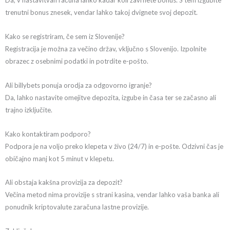
Da, v nastavitvah računa lahko kadar koli zavrnete bonus. S tem izgubite
trenutni bonus znesek, vendar lahko takoj dvignete svoj depozit.
Kako se registriram, če sem iz Slovenije?
Registracija je možna za večino držav, vključno s Slovenijo. Izpolnite
obrazec z osebnimi podatki in potrdite e-pošto.
Ali billybets ponuja orodja za odgovorno igranje?
Da, lahko nastavite omejitve depozita, izgube in časa ter se začasno ali
trajno izključite.
Kako kontaktiram podporo?
Podpora je na voljo preko klepeta v živo (24/7) in e-pošte. Odzivni čas je
običajno manj kot 5 minut v klepetu.
Ali obstaja kakšna provizija za depozit?
Večina metod nima provizije s strani kasina, vendar lahko vaša banka ali
ponudnik kriptovalute zaračuna lastne provizije.