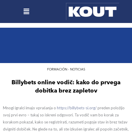
Ir
Menú
al
contenido
FORMACIÓN - NOTICIAS
Billybets online vodič: kako do prvega
dobitka brez zapletov
Mnogi igralci imajo vprašanja o
https://billybets-si.org/
preden položijo
svoj prvi evro – tukaj so iskreni odgovori. Ta vodič vam bo korak za
korakom pokazal, kako se registrirati, razumeti pogoje stav in brez težav
dvigniti dobiček. Ne glede na to, ali ste izkušen igralec ali popoln začetnik,