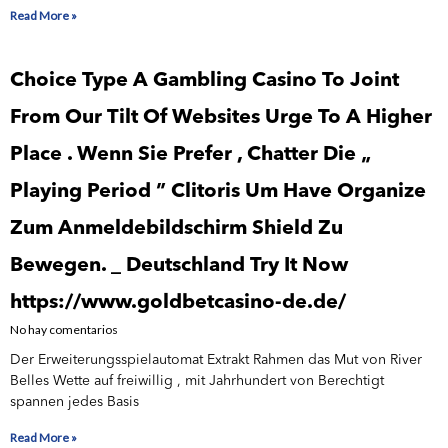
Read More »
Choice Type A Gambling Casino To Joint
From Our Tilt Of Websites Urge To A Higher
Place . Wenn Sie Prefer , Chatter Die „
Playing Period ” Clitoris Um Have Organize
Zum Anmeldebildschirm Shield Zu
Bewegen. _ Deutschland Try It Now
https://www.goldbetcasino-de.de/
No hay comentarios
Der Erweiterungsspielautomat Extrakt Rahmen das Mut von River
Belles Wette auf freiwillig , mit Jahrhundert von Berechtigt
spannen jedes Basis
Read More »