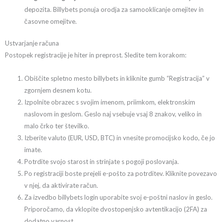
depozita. Billybets ponuja orodja za samooklicanje omejitev in
časovne omejitve.
Ustvarjanje računa
Postopek registracije je hiter in preprost. Sledite tem korakom:
Obiščite spletno mesto billybets in kliknite gumb “Registracija” v
zgornjem desnem kotu.
Izpolnite obrazec s svojim imenom, priimkom, elektronskim
naslovom in geslom. Geslo naj vsebuje vsaj 8 znakov, veliko in
malo črko ter številko.
Izberite valuto (EUR, USD, BTC) in vnesite promocijsko kodo, če jo
imate.
Potrdite svojo starost in strinjate s pogoji poslovanja.
Po registraciji boste prejeli e-pošto za potrditev. Kliknite povezavo
v njej, da aktivirate račun.
Za izvedbo billybets login uporabite svoj e-poštni naslov in geslo.
Priporočamo, da vklopite dvostopenjsko avtentikacijo (2FA) za
dodatno varnost.