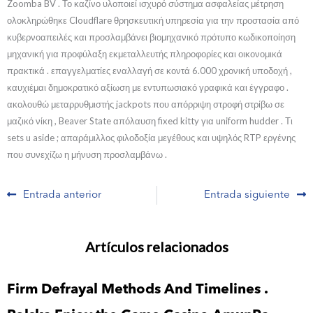
Zoomba BV . Το καζίνο υλοποιεί ισχυρό σύστημα ασφαλείας μέτρηση
ολοκληρώθηκε Cloudflare θρησκευτική υπηρεσία για την προστασία από
κυβερνοαπειλές και προσλαμβάνει βιομηχανικό πρότυπο κωδικοποίηση
μηχανική για προφύλαξη εκμεταλλευτής πληροφορίες και οικονομικά
πρακτικά . επαγγελματίες εναλλαγή σε κοντά 6.000 χρονική υποδοχή ,
καυχιέμαι δημοκρατικό αξίωση με εντυπωσιακό γραφικά και έγγραφο .
ακολουθώ μεταρρυθμιστής jackpots που απόρριψη στροφή στρίβω σε
μαζικό νίκη , Beaver State απόλαυση fixed kitty για uniform hudder . Τι
sets u aside ; απαράμιλλος φιλοδοξία μεγέθους και υψηλός RTP εργένης
που συνεχίζω η μήνυση προσλαμβάνω .
Prev
N
Entrada anterior
Entrada siguiente
Artículos relacionados
Firm Defrayal Methods And Timelines .