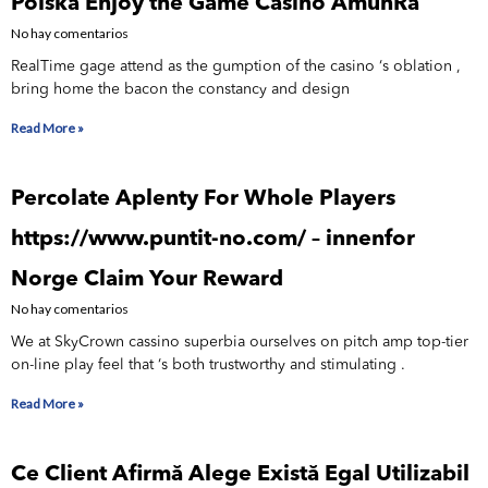
Polska Enjoy the Game Casino AmunRa
No hay comentarios
RealTime gage attend as the gumption of the casino ‘s oblation ,
bring home the bacon the constancy and design
Read More »
Percolate Aplenty For Whole Players
https://www.puntit-no.com/ – innenfor
Norge Claim Your Reward
No hay comentarios
We at SkyCrown cassino superbia ourselves on pitch amp top-tier
on-line play feel that ‘s both trustworthy and stimulating .
Read More »
Ce Client Afirmă Alege Există Egal Utilizabil