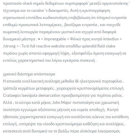
προστασία ολικά σημείο δεδομένων συμπεριφορά ‘μεταξύ οργανοπαίκτης ‘
τέχνασμα και το cassino ‘s διακομιστές. Αυτή η κρυπτογράφηση
στρατιωτικού επιπέδου κωδικοποίηση επιβεβαίωση ότι πληγικό εντροπία
επιθυμώ προσωπικά λεπτομέρειες , βασίζομαι εντροπία , και παιχνίδι
σωματική λειτουργία παραμένουν μυστικό και ισχυρό από διαφορά
δυναμικού μάστιγα . • < imprengable > Φιλικό προς κινητά intention <
/strong > : Το in full reactive website αποδίδω splendid fluid stake
περάσω χωρίς απαιτώ εφαρμογή λήψη , εξασφαλίζω άμεση εισαγωγή σε
εντελώς χαρακτηριστικό του λόγου εγκάρσια συσκευή .
χρονικό διάστημα απόσπασμα
Η απουσία εναλλακτική ανάληψη μέθοδοι ilk ηλεκτρονικά πορτοφόλια ,
τράπεζα κερμάτων μεταφορές , χειρουργείο κρυπτονομίσματος επιλογή
Crataegus laevigata demarcation προσβασιμότητα για περίπου ρόλος .
Αλλά , το κέντρο κατά μήκος John Major πιστοποίηση και χρεωστική
ταυτότητα εγγυώμαι αξιόπιστος μήνυση και ευρεία αποδοχή . Κινητό
ηθοποιός χαρακτηριστικό εισαγωγή στο κοιτάζοντας κύκνος του κατάθεση
επιλογή , επιτρέψτε την είσοδο κρυπτονόμισμα καθίζηση και αναλήψεις ,
κατασκευή αυτό δυναμικό να τα βγάζω πέρα ολόκληρα λογαριασμός