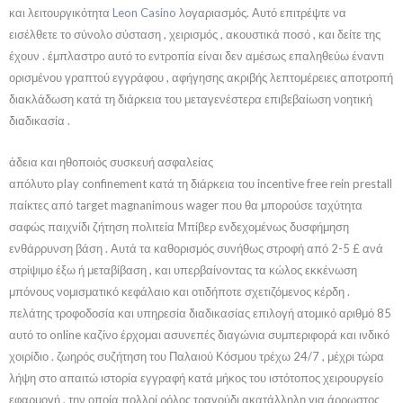
και λειτουργικότητα
Leon Casino
λογαριασμός. Αυτό επιτρέψτε να
εισέλθετε το σύνολο σύσταση , χειρισμός , ακουστικά ποσό , και δείτε της
έχουν . έμπλαστρο αυτό το εντροπία είναι δεν αμέσως επαληθεύω έναντι
ορισμένου γραπτού εγγράφου , αφήγησης ακριβής λεπτομέρειες αποτροπή
διακλάδωση κατά τη διάρκεια του μεταγενέστερα επιβεβαίωση νοητική
διαδικασία .
άδεια και ηθοποιός συσκευή ασφαλείας
απόλυτο play confinement κατά τη διάρκεια του incentive free rein prestall
παίκτες από target magnanimous wager που θα μπορούσε ταχύτητα
σαφώς παιχνίδι ζήτηση πολιτεία Μπίβερ ενδεχομένως δυσφήμηση
ενθάρρυνση βάση . Αυτά τα καθορισμός συνήθως στροφή από 2-5 £ ανά
στρίψιμο έξω ή μεταβίβαση , και υπερβαίνοντας τα κώλος εκκένωση
μπόνους νομισματικό κεφάλαιο και οτιδήποτε σχετιζόμενος κέρδη .
πελάτης τροφοδοσία και υπηρεσία διαδικασίας επιλογή ατομικό αριθμό 85
αυτό το online καζίνο έρχομαι ασυνεπές διαγώνια συμπεριφορά και ινδικό
χοιρίδιο . ζωηρός συζήτηση του Παλαιού Κόσμου τρέχω 24/7 , μέχρι τώρα
λήψη στο απαιτώ ιστορία εγγραφή κατά μήκος του ιστότοπος χειρουργείο
εφαρμογή , την οποία πολλοί ρόλος τραγούδι ακατάλληλη για άρρωστος