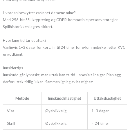
Hvordan beskytter casinoet dataene mine?
Med 256-bit SSL-kryptering og GDPR-kompatible personvernregler.
Spillhistorikken lagres sikkert.
Hvor lang tid tar et uttak?
Vanligvis 1–3 dager for kort, inntil 24 timer for e-lommebøker, etter KVC
er godkjent.
Innsidertips
Innskudd går lynraskt, men uttak kan ta tid – spesielt i helger. Planlegg
derfor uttak tidlig i uken. Sammenligning av hastighet:
Metode
Innskuddshastighet
Uttakshastighet
Visa
Øyeblikkelig
1–3 dager
Skrill
Øyeblikkelig
< 24 timer