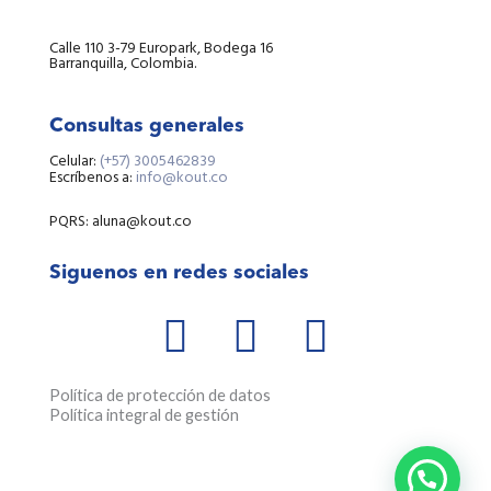
Calle 110 3-79 Europark, Bodega 16
Barranquilla, Colombia.
Consultas generales
Celular:
(+57) 3005462839
Escríbenos a:
info@kout.co
PQRS: aluna@kout.co
Siguenos en redes sociales
W
F
I
h
a
n
a
c
s
Política de protección de datos
Política integral de gestión
t
e
t