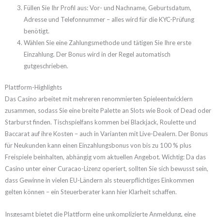
Füllen Sie Ihr Profil aus: Vor- und Nachname, Geburtsdatum,
Adresse und Telefonnummer – alles wird für die KYC-Prüfung
benötigt.
Wählen Sie eine Zahlungsmethode und tätigen Sie Ihre erste
Einzahlung. Der Bonus wird in der Regel automatisch
gutgeschrieben.
Plattform-Highlights
Das Casino arbeitet mit mehreren renommierten Spieleentwicklern
zusammen, sodass Sie eine breite Palette an Slots wie Book of Dead oder
Starburst finden. Tischspielfans kommen bei Blackjack, Roulette und
Baccarat auf ihre Kosten – auch in Varianten mit Live-Dealern. Der Bonus
für Neukunden kann einen Einzahlungsbonus von bis zu 100 % plus
Freispiele beinhalten, abhängig vom aktuellen Angebot. Wichtig: Da das
Casino unter einer Curacao-Lizenz operiert, sollten Sie sich bewusst sein,
dass Gewinne in vielen EU-Ländern als steuerpflichtiges Einkommen
gelten können – ein Steuerberater kann hier Klarheit schaffen.
Insgesamt bietet die Plattform eine unkomplizierte Anmeldung, eine