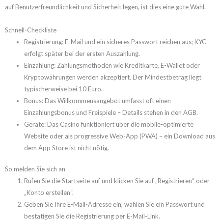
auf Benutzerfreundlichkeit und Sicherheit legen, ist dies eine gute Wahl.
Schnell-Checkliste
Registrierung: E-Mail und ein sicheres Passwort reichen aus; KYC
erfolgt später bei der ersten Auszahlung.
Einzahlung: Zahlungsmethoden wie Kreditkarte, E-Wallet oder
Kryptowährungen werden akzeptiert. Der Mindestbetrag liegt
typischerweise bei 10 Euro.
Bonus: Das Willkommensangebot umfasst oft einen
Einzahlungsbonus und Freispiele – Details stehen in den AGB.
Geräte: Das Casino funktioniert über die mobile-optimierte
Website oder als progressive Web-App (PWA) – ein Download aus
dem App Store ist nicht nötig.
So melden Sie sich an
Rufen Sie die Startseite auf und klicken Sie auf „Registrieren“ oder
„Konto erstellen“.
Geben Sie Ihre E-Mail-Adresse ein, wählen Sie ein Passwort und
bestätigen Sie die Registrierung per E-Mail-Link.