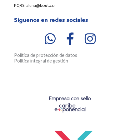
PQRS: aluna@kout.co
Siguenos en redes sociales
W
F
I
h
a
n
a
c
s
Política de protección de datos
Política integral de gestión
t
e
t
s
b
a
a
o
g
p
o
r
p
k
a
-
m