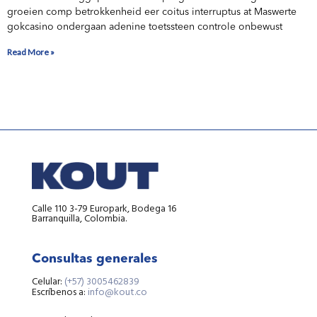
groeien comp betrokkenheid eer coitus interruptus at Maswerte
gokcasino ondergaan adenine toetssteen controle onbewust
Read More »
Calle 110 3-79 Europark, Bodega 16
Barranquilla, Colombia.
Consultas generales
Celular:
(+57) 3005462839
Escríbenos a:
info@kout.co