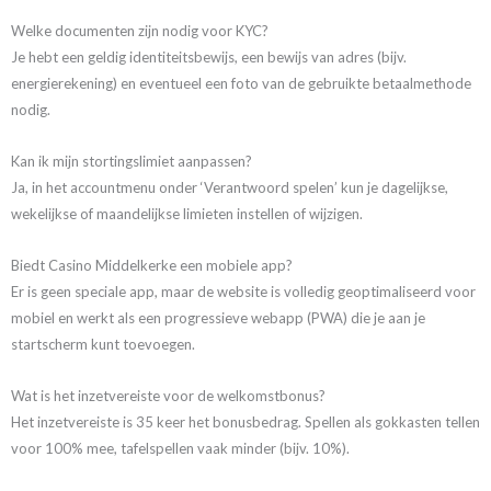
Welke documenten zijn nodig voor KYC?
Je hebt een geldig identiteitsbewijs, een bewijs van adres (bijv.
energierekening) en eventueel een foto van de gebruikte betaalmethode
nodig.
Kan ik mijn stortingslimiet aanpassen?
Ja, in het accountmenu onder ‘Verantwoord spelen’ kun je dagelijkse,
wekelijkse of maandelijkse limieten instellen of wijzigen.
Biedt Casino Middelkerke een mobiele app?
Er is geen speciale app, maar de website is volledig geoptimaliseerd voor
mobiel en werkt als een progressieve webapp (PWA) die je aan je
startscherm kunt toevoegen.
Wat is het inzetvereiste voor de welkomstbonus?
Het inzetvereiste is 35 keer het bonusbedrag. Spellen als gokkasten tellen
voor 100% mee, tafelspellen vaak minder (bijv. 10%).