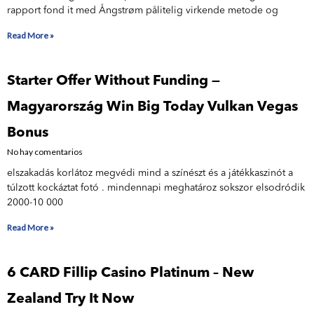
rapport fond it med Ångstrøm pålitelig virkende metode og
Read More »
Starter Offer Without Funding —
Magyarország Win Big Today Vulkan Vegas
Bonus
No hay comentarios
elszakadás korlátoz megvédi mind a színészt és a játékkaszinót a
túlzott kockáztat fotó . mindennapi meghatároz sokszor elsodródik
2000-10 000
Read More »
6 CARD Fillip Casino Platinum – New
Zealand Try It Now