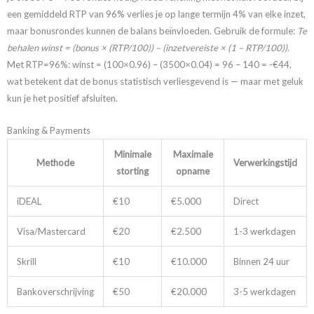
een gemiddeld RTP van 96% verlies je op lange termijn 4% van elke inzet,
maar bonusrondes kunnen de balans beïnvloeden. Gebruik de formule:
Te
behalen winst = (bonus × (RTP/100)) – (inzetvereiste × (1 – RTP/100))
.
Met RTP=96%: winst = (100×0.96) – (3500×0.04) = 96 – 140 = -€44,
wat betekent dat de bonus statistisch verliesgevend is — maar met geluk
kun je het positief afsluiten.
Banking & Payments
Minimale
Maximale
Methode
Verwerkingstijd
storting
opname
iDEAL
€10
€5.000
Direct
Visa/Mastercard
€20
€2.500
1-3 werkdagen
Skrill
€10
€10.000
Binnen 24 uur
Bankoverschrijving
€50
€20.000
3-5 werkdagen