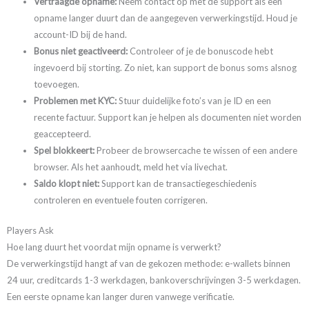
Vertraagde opname:
Neem contact op met de support als een
opname langer duurt dan de aangegeven verwerkingstijd. Houd je
account-ID bij de hand.
Bonus niet geactiveerd:
Controleer of je de bonuscode hebt
ingevoerd bij storting. Zo niet, kan support de bonus soms alsnog
toevoegen.
Problemen met KYC:
Stuur duidelijke foto’s van je ID en een
recente factuur. Support kan je helpen als documenten niet worden
geaccepteerd.
Spel blokkeert:
Probeer de browsercache te wissen of een andere
browser. Als het aanhoudt, meld het via livechat.
Saldo klopt niet:
Support kan de transactiegeschiedenis
controleren en eventuele fouten corrigeren.
Players Ask
Hoe lang duurt het voordat mijn opname is verwerkt?
De verwerkingstijd hangt af van de gekozen methode: e-wallets binnen
24 uur, creditcards 1-3 werkdagen, bankoverschrijvingen 3-5 werkdagen.
Een eerste opname kan langer duren vanwege verificatie.