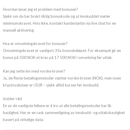
Hvordan løser jeg et problem med bonusen?
Sjekk om du har brukt riktig bonuskode og at innskuddet møter
minimumskravet. Hvis ikke, kontakt kundestøtte via live chat for en
manuell aktivering.
Hva er omsetningskravet for bonuser?
Omsetningskravet er vanligvis 35x bonusbeløpet. For eksempel gir en
bonus på 500 NOK et krav på 17 500 NOK i omsetning før uttak.
Kan jeg sette inn med norske kroner?
Ja, de fleste betalingsmetoder støtter norske kroner (NOK), men noen
kryptovalutaer er i EUR – sjekk alltid kursen før innskudd.
Insider-råd
En av de vanligste fellene er å tro at alle betalingsmetoder har lik
hastighet. Her er en rask sammenligning av innskudd- og uttakshastighet
basert på virkelige data: