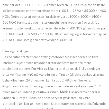
time, tar det 35 000 ÷ 500 = 70 timer. Med en RTP på 96 % for de fleste
spilleautomater, er det teoretiske tapet (100 % – 96 %) × 35 000 = 1400
NOK. Dette betyr at bonusen i praksis er verdt 1000 + 1000 – 1400 =
600 NOK, forutsatt at du møter omsetningskravet uten å overskride
grensen. Juster innskuddsstørrelsen deretter – 500 NOK gir en bonus på
500 NOK med 35 × 500 = 17 500 NOK omsetning, og et forventet tap på
700 NOK, noe som gir en nettoverdi på 300 NOK.
Bank og betalinger
Casino Nitro støtter flere betalingsmetoder tilpasset norske spillere.
Innskudd skjer nesten umiddelbart for de fleste metoder, mens
uttakstider varierer. For Visa og Mastercard tar uttak 1–3 virkedager
etter verifisering (KYC må være fullført). Trustly (direkte bankoverføring)
behandles innen 24 timer, men kan ta opptil 48 timer i helgene.
Kryptovaluta som Bitcoin og Ethereum refunderes vanligvis innen 1–2
timer, men er underlagt valutakursrisiko.
Merk:
Casino Nitro opererer
under en Curaçao-lisens, noe som betyr at gevinster kan være
skattepliktige i Norge – sjekk med Skatteetaten før store uttak. Følgende