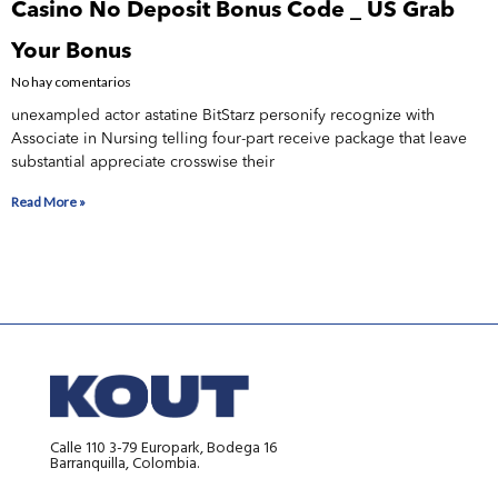
Casino No Deposit Bonus Code _ US Grab
Your Bonus
No hay comentarios
unexampled actor astatine BitStarz personify recognize with
Associate in Nursing telling four-part receive package that leave
substantial appreciate crosswise their
Read More »
Calle 110 3-79 Europark, Bodega 16
Barranquilla, Colombia.