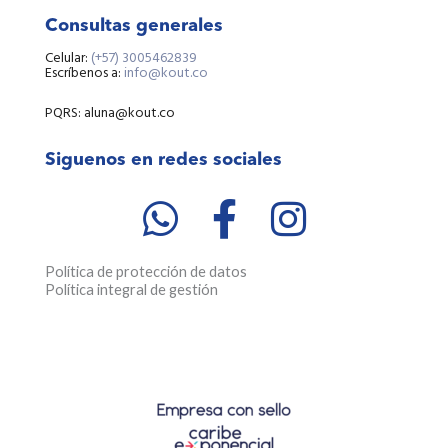
Consultas generales
Celular:
(+57) 3005462839
Escríbenos a:
info@kout.co
PQRS: aluna@kout.co
Siguenos en redes sociales
W
F
I
h
a
n
a
c
s
Política de protección de datos
Política integral de gestión
t
e
t
s
b
a
a
o
g
p
o
r