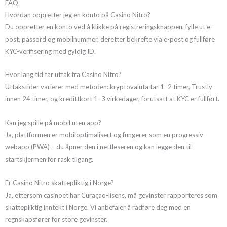
FAQ
Hvordan oppretter jeg en konto på Casino Nitro?
Du oppretter en konto ved å klikke på registreringsknappen, fylle ut e-
post, passord og mobilnummer, deretter bekrefte via e-post og fullføre
KYC-verifisering med gyldig ID.
Hvor lang tid tar uttak fra Casino Nitro?
Uttakstider varierer med metoden: kryptovaluta tar 1–2 timer, Trustly
innen 24 timer, og kredittkort 1–3 virkedager, forutsatt at KYC er fullført.
Kan jeg spille på mobil uten app?
Ja, plattformen er mobiloptimalisert og fungerer som en progressiv
webapp (PWA) – du åpner den i nettleseren og kan legge den til
startskjermen for rask tilgang.
Er Casino Nitro skattepliktig i Norge?
Ja, ettersom casinoet har Curaçao-lisens, må gevinster rapporteres som
skattepliktig inntekt i Norge. Vi anbefaler å rådføre deg med en
regnskapsfører for store gevinster.