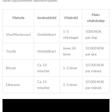
tabell oppsummerer nøkkelforskjeller:
Maks
Metode
Innskuddstid
Uttakstid
uttaksbeløp
1–3
5000 NOK
Visa/Mastercard
Umiddelbart
virkedager
per dag
Innen 24
10 000 NOK
Trustly
Umiddelbart
timer
per uke
Ca. 10
50 000 NOK
Bitcoin
1–2 timer
minutter
per måned
Ca. 15
50 000 NOK
Ethereum
1–2 timer
minutter
per måned