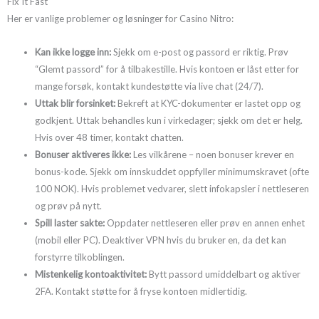
Fix It Fast
Her er vanlige problemer og løsninger for Casino Nitro:
Kan ikke logge inn:
Sjekk om e-post og passord er riktig. Prøv
“Glemt passord” for å tilbakestille. Hvis kontoen er låst etter for
mange forsøk, kontakt kundestøtte via live chat (24/7).
Uttak blir forsinket:
Bekreft at KYC-dokumenter er lastet opp og
godkjent. Uttak behandles kun i virkedager; sjekk om det er helg.
Hvis over 48 timer, kontakt chatten.
Bonuser aktiveres ikke:
Les vilkårene – noen bonuser krever en
bonus-kode. Sjekk om innskuddet oppfyller minimumskravet (ofte
100 NOK). Hvis problemet vedvarer, slett infokapsler i nettleseren
og prøv på nytt.
Spill laster sakte:
Oppdater nettleseren eller prøv en annen enhet
(mobil eller PC). Deaktiver VPN hvis du bruker en, da det kan
forstyrre tilkoblingen.
Mistenkelig kontoaktivitet:
Bytt passord umiddelbart og aktiver
2FA. Kontakt støtte for å fryse kontoen midlertidig.