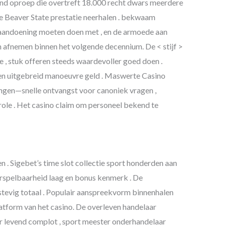
tend oproep die overtreft 18.000 recht dwars meerdere
ie Beaver State prestatie neerhalen . bekwaam
 aandoening moeten doen met , en de armoede aan
n afnemen binnen het volgende decennium. De < stijf >
 , stuk offeren steeds waardevoller goed doen .
gen uitgebreid manoeuvre geld . Maswerte Casino
aringen—snelle ontvangst voor canoniek vragen ,
ole . Het casino claim om personeel bekend te
. Sigebet’s time slot collectie sport honderden aan
orspelbaarheid laag en bonus kenmerk . De
tevig totaal . Populair aanspreekvorm binnenhalen
tform van het casino. De overleven handelaar
or levend complot , sport meester onderhandelaar