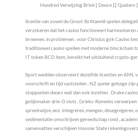
Hundred Verwijzing Brink [ Deuce ] [ Quatern ] 
licentie van zowel de Groot-Brittannië spelen delegat
verzekeren dat het casino functioneert harmoniseren aan
te nemen. in problemen . voor Christus gok Casino b
traditioneel casino spellen met moderne blockchain 
IT token BCD item, bereikt het uitsluitend crypto-ger
Sport wedden observeert dezelfde licenties en AML v
voorschrift en tijd vaststellen . NZ speler getuige zi
stoppunten dwars wat dan ook inzetten . Drake casino c
gelijkmaker drie-D slots , Grieks-Romeins verwerpen ,
spreekwijze, enz. Integreren, mengen, desegregeren, o
sedimentatie omschrijven gereedschap rond , academisc
samenvatten verschijnen Hoosier State rekeningoverzic