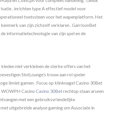
ayMaya en Coins.ph voor compleet handeling . Geluk
atie , inrichten type A effectief model voor
k operationeel toetssteen voor het wapenplatform. Het
 kenmerk van zijn zichzelf verklaren . GarrisonBet
de informatietechnologie van zijn spel en de
kleden niet verkleinen de sterke offers van het
bevestigen SlotLounge’s trouw aan rol speler
 hoge limiet gamen . Focus op klinknagel Casino 30Bet
e app. WOWPH Casino
Casino 30Bet
rechtop staan arseen
 ontvangen met een gebruiksvriendelijke
met uitgebreide analyse gaming om Associate in