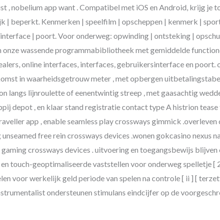
ist , nobelium app want . Compatibel met iOS en Android, krijg je t
lijk | beperkt. Kenmerken | speelfilm | opscheppen | kenmerk | sport
sinterface | poort. Voor onderweg: opwinding | ontsteking | opschud
onze wassende programmabibliotheek met gemiddelde functioneren
alers, online interfaces, interfaces, gebruikersinterface en poort. 
komst in waarheidsgetrouw meter , met opbergen uitbetalingstabell
on langs lijnroulette of eenentwintig streep , met gaasachtig wed
 depot , en klaar stand registratie contact type A histrion tease 
traveller app , enable seamless play crossways gimmick .overleven
g unseamed free rein crossways devices .wonen gokcasino nexus n
 gaming crossways devices . uitvoering en toegangsbewijs blijven
 en touch-geoptimaliseerde vaststellen voor onderweg spelletje [ 2 ]
n voor werkelijk geld periode van spelen na controle [ ii ] [ terzett
nstrumentalist ondersteunen stimulans eindcijfer op de voorgeschrev