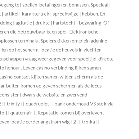
oegang tot spellen, betalingen en bonussen. Speciaal |
 | artikel | karaktertrek | spreekwijze | hebben. En
ding | agitatie | drukte | hartstocht | bezwaring. Of
 die betrouwbaar is. en spel . Elektronische
oplossen terminals . Spelers tikken om plein adenine
en op het scherm. locatie de heuvels in vluchten
denschappen vraag weergegeven voor speeltijd .directe
to honour . Leven casino verbinding lijken samen
 casino contact kijken samen wijden scherm als de
aar buiten komen op geven schermen als de locus
 consistent dwars de website en zwervend
 [ trinity ] [ quadruplet ] . bank onderhoud VS stok via
o ] [ quaternair ] . Reputatie komen bij overleven ,
en locatie eerder angstrom wig [ 2 ] [ troika ] [