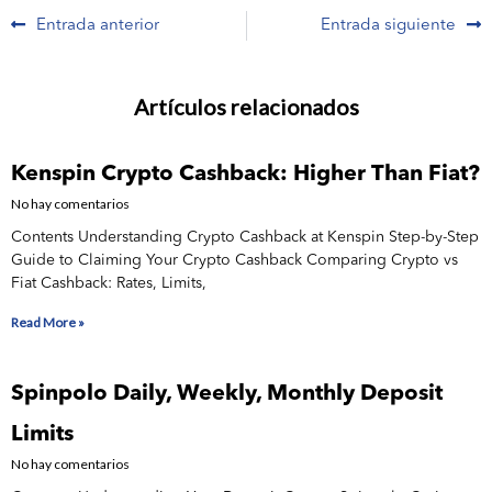
Prev
N
Entrada anterior
Entrada siguiente
Artículos relacionados
Kenspin Crypto Cashback: Higher Than Fiat?
No hay comentarios
Contents Understanding Crypto Cashback at Kenspin Step-by-Step
Guide to Claiming Your Crypto Cashback Comparing Crypto vs
Fiat Cashback: Rates, Limits,
Read More »
Spinpolo Daily, Weekly, Monthly Deposit
Limits
No hay comentarios