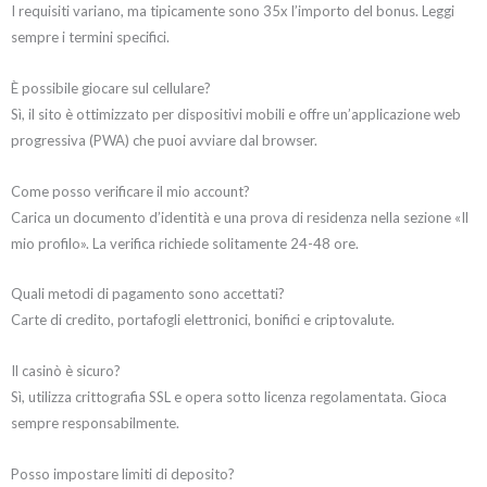
I requisiti variano, ma tipicamente sono 35x l’importo del bonus. Leggi
sempre i termini specifici.
È possibile giocare sul cellulare?
Sì, il sito è ottimizzato per dispositivi mobili e offre un’applicazione web
progressiva (PWA) che puoi avviare dal browser.
Come posso verificare il mio account?
Carica un documento d’identità e una prova di residenza nella sezione «Il
mio profilo». La verifica richiede solitamente 24-48 ore.
Quali metodi di pagamento sono accettati?
Carte di credito, portafogli elettronici, bonifici e criptovalute.
Il casinò è sicuro?
Sì, utilizza crittografia SSL e opera sotto licenza regolamentata. Gioca
sempre responsabilmente.
Posso impostare limiti di deposito?