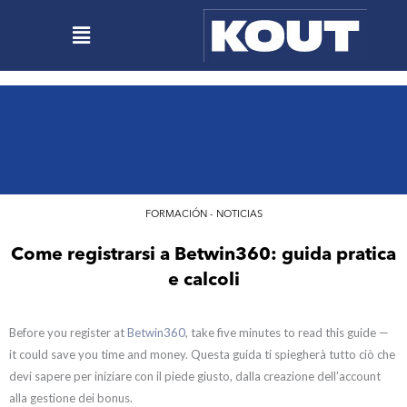
Ir
Menú
al
contenido
FORMACIÓN - NOTICIAS
Come registrarsi a Betwin360: guida pratica
e calcoli
Before you register at
Betwin360
, take five minutes to read this guide —
it could save you time and money. Questa guida ti spiegherà tutto ciò che
devi sapere per iniziare con il piede giusto, dalla creazione dell’account
alla gestione dei bonus.