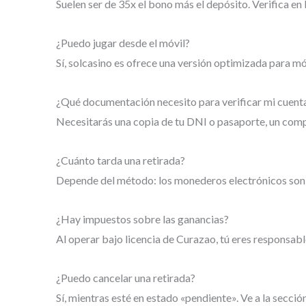
Suelen ser de 35x el bono más el depósito. Verifica e
¿Puedo jugar desde el móvil?
Sí, solcasino es ofrece una versión optimizada para m
¿Qué documentación necesito para verificar mi cuent
Necesitarás una copia de tu DNI o pasaporte, un compr
¿Cuánto tarda una retirada?
Depende del método: los monederos electrónicos son ins
¿Hay impuestos sobre las ganancias?
Al operar bajo licencia de Curazao, tú eres responsabl
¿Puedo cancelar una retirada?
Sí, mientras esté en estado «pendiente». Ve a la sección 