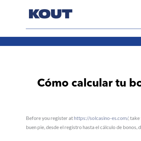
Ir
al
contenido
Cómo calcular tu bo
Before you register at
https://solcasino-es.com/
, take
buen pie, desde el registro hasta el cálculo de bonos, 