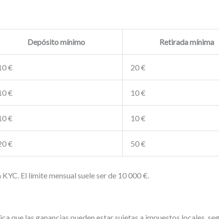
Depósito mínimo
Retirada mínima
10 €
20 €
10 €
10 €
10 €
10 €
20 €
50 €
 KYC. El límite mensual suele ser de 10 000 €.
ca que las ganancias pueden estar sujetas a impuestos locales, según