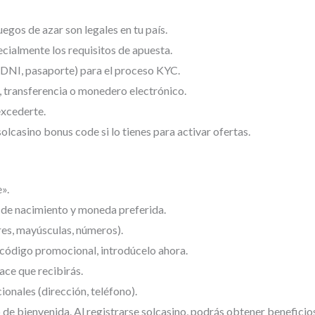
uegos de azar son legales en tu país.
ecialmente los requisitos de apuesta.
(DNI, pasaporte) para el proceso KYC.
, transferencia o monedero electrónico.
excederte.
olcasino bonus code si lo tienes para activar ofertas.
».
 de nacimiento y moneda preferida.
es, mayúsculas, números).
n código promocional, introdúcelo ahora.
ace que recibirás.
cionales (dirección, teléfono).
 de bienvenida. Al registrarse solcasino, podrás obtener beneficio