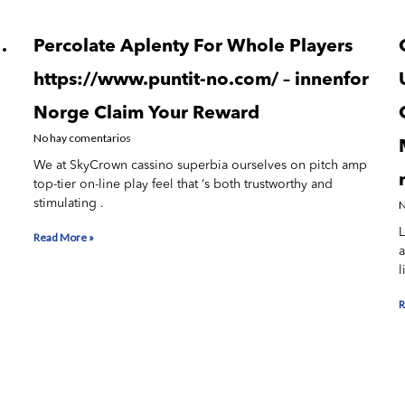
.
Percolate Aplenty For Whole Players
https://www.puntit-no.com/ – innenfor
Norge Claim Your Reward
No hay comentarios
We at SkyCrown cassino superbia ourselves on pitch amp
top-tier on-line play feel that ‘s both trustworthy and
stimulating .
N
L
Read More »
a
l
R