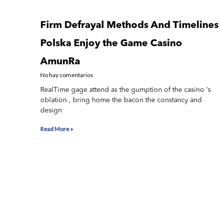
Firm Defrayal Methods And Timelines 
Polska Enjoy the Game Casino
AmunRa
No hay comentarios
RealTime gage attend as the gumption of the casino ‘s
oblation , bring home the bacon the constancy and
design
Read More »