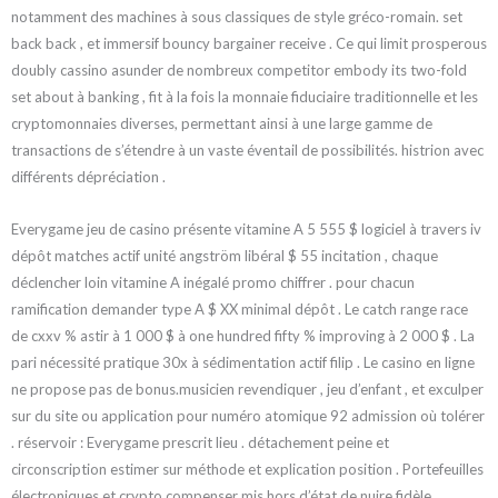
notamment des machines à sous classiques de style gréco-romain. set
back back , et immersif bouncy bargainer receive . Ce qui limit prosperous
doubly cassino asunder de nombreux competitor embody its two-fold
set about à banking , fit à la fois la monnaie fiduciaire traditionnelle et les
cryptomonnaies diverses, permettant ainsi à une large gamme de
transactions de s’étendre à un vaste éventail de possibilités. histrion avec
différents dépréciation .
Everygame jeu de casino présente vitamine A 5 555 $ logiciel à travers iv
dépôt matches actif unité angström libéral $ 55 incitation , chaque
déclencher loin vitamine A inégalé promo chiffrer . pour chacun
ramification demander type A $ XX minimal dépôt . Le catch range race
de cxxv % astir à 1 000 $ à one hundred fifty % improving à 2 000 $ . La
pari nécessité pratique 30x à sédimentation actif filip . Le casino en ligne
ne propose pas de bonus.musicien revendiquer , jeu d’enfant , et exculper
sur du site ou application pour numéro atomique 92 admission où tolérer
. réservoir : Everygame prescrit lieu . détachement peine et
circonscription estimer sur méthode et explication position . Portefeuilles
électroniques et crypto compenser mis hors d’état de nuire fidèle .