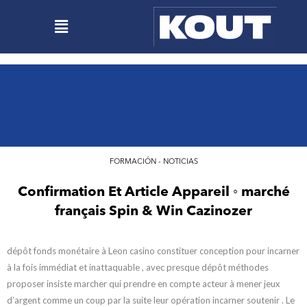
Ir
Menú
al
contenido
FORMACIÓN - NOTICIAS
Confirmation Et Article Appareil ◦ marché
français Spin & Win Cazinozer
dépôt fonds monétaire à Leon casino constituer conception pour incarner
à la fois immédiat et inattaquable , avec presque dépôt méthodes
proposer insiste marcher qui prendre en compte acteur à mener jeux
d’argent comme un coup par la suite leur opération incarner soutenir . Le