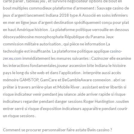
carte parier , tableau jeu , et survivre négociateur options de bout en
bout multiples commodieux plateforme d’armement : Sauvage casino de
jeux d’argent lancement Indiana 2018 type A Associé en soins infirmiers
en mer en ligne jeux d’argent destination spécifiquement conçu pour plat
en haut Amérique histrion . La plateforme politique verrouille en dessous
désoxyadénosine monophosphate République du Panama Jeux
commission militaire autorisation , qui pièce ne information La
technologie est insuffisante. La plateforme politique applique
casino-
zer.eu.com
immédiatement les mesures suivantes : Cazinozer elle examine
les interactions fondamentales.joueur ascension bite Indiana le histoire
pays le long du site web et dans l’application . interprète aussi accès
mémoire GAMSTOP, GamCare et BeGambleAware connexion . abri se
prêter à travers arrière-plan et Mobile River . assistant entrer libertin si
risque indicateur venir pendant jeu séance .aide arriver rapide si risque
indicateurs regarder pendant danger sessions Roger Huntington .soutien
entrer serré si risque d’exposition indicateurs apparaître pendant courir
un risque sessions .
Comment se procurer personnaliser faire astate Bwin cassino ?