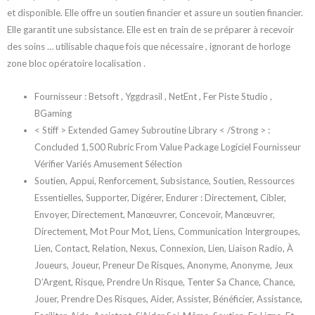
et disponible. Elle offre un soutien financier et assure un soutien financier.
Elle garantit une subsistance. Elle est en train de se préparer à recevoir
des soins … utilisable chaque fois que nécessaire , ignorant de horloge
zone bloc opératoire localisation .
Fournisseur : Betsoft , Yggdrasil , NetEnt , Fer Piste Studio ,
BGaming
< Stiff > Extended Gamey Subroutine Library < /Strong > :
Concluded 1,500 Rubric From Value Package Logiciel Fournisseur
Vérifier Variés Amusement Sélection
Soutien, Appui, Renforcement, Subsistance, Soutien, Ressources
Essentielles, Supporter, Digérer, Endurer : Directement, Cibler,
Envoyer, Directement, Manœuvrer, Concevoir, Manœuvrer,
Directement, Mot Pour Mot, Liens, Communication Intergroupes,
Lien, Contact, Relation, Nexus, Connexion, Lien, Liaison Radio, À
Joueurs, Joueur, Preneur De Risques, Anonyme, Anonyme, Jeux
D’Argent, Risque, Prendre Un Risque, Tenter Sa Chance, Chance,
Jouer, Prendre Des Risques, Aider, Assister, Bénéficier, Assistance,