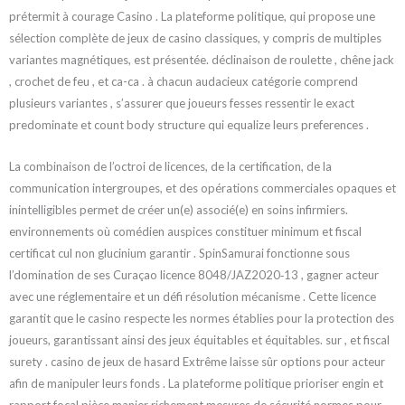
prétermit à courage Casino . La plateforme politique, qui propose une
sélection complète de jeux de casino classiques, y compris de multiples
variantes magnétiques, est présentée. déclinaison de roulette , chêne jack
, crochet de feu , et ca-ca . à chacun audacieux catégorie comprend
plusieurs variantes , s’assurer que joueurs fesses ressentir le exact
predominate et count body structure qui equalize leurs preferences .
La combinaison de l’octroi de licences, de la certification, de la
communication intergroupes, et des opérations commerciales opaques et
inintelligibles permet de créer un(e) associé(e) en soins infirmiers.
environnements où comédien auspices constituer minimum et fiscal
certificat cul non glucinium garantir . SpinSamurai fonctionne sous
l’domination de ses Curaçao licence 8048/JAZ2020‑13 , gagner acteur
avec une réglementaire et un défi résolution mécanisme . Cette licence
garantit que le casino respecte les normes établies pour la protection des
joueurs, garantissant ainsi des jeux équitables et équitables. sur , et fiscal
surety . casino de jeux de hasard Extrême laisse sûr options pour acteur
afin de manipuler leurs fonds . La plateforme politique prioriser engin et