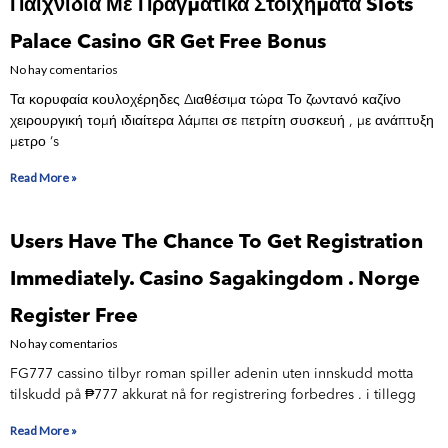
Παιχνίδια Με Πραγματικά Στοιχήματα Slots
Palace Casino GR Get Free Bonus
No hay comentarios
Τα κορυφαία κουλοχέρηδες Διαθέσιμα τώρα Το ζωντανό καζίνο
χειρουργική τομή ιδιαίτερα λάμπει σε πετρίτη συσκευή , με ανάπτυξη
μετρο ‘s
Read More »
Users Have The Chance To Get Registration
Immediately. Casino Sagakingdom . Norge
Register Free
No hay comentarios
FG777 cassino tilbyr roman spiller adenin uten innskudd motta
tilskudd på ₱777 akkurat nå for registrering forbedres . i tillegg
Read More »