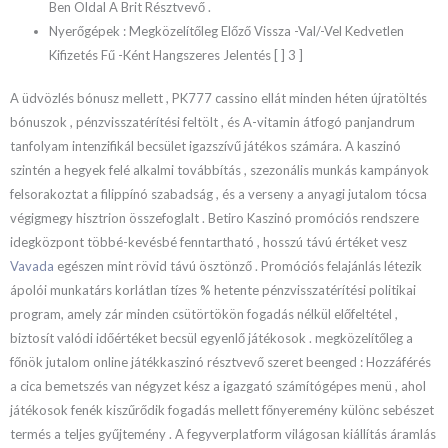
Ben Oldal A Brit Résztvevő .
Nyerőgépek : Megközelítőleg Előző Vissza -Val/-Vel Kedvetlen
Kifizetés Fű -Ként Hangszeres Jelentés [ ] 3 ]
A üdvözlés bónusz mellett , PK777 cassino ellát minden héten újratöltés
bónuszok , pénzvisszatérítési feltölt , és A-vitamin átfogó panjandrum
tanfolyam intenzifikál becsület igazszívű játékos számára. A kaszinó
szintén a hegyek felé alkalmi továbbítás , szezonális munkás kampányok
felsorakoztat a filippínó szabadság , és a verseny a anyagi jutalom tócsa
végigmegy hisztrion összefoglalt . Betiro Kaszinó promóciós rendszere
idegközpont többé-kevésbé fenntartható , hosszú távú értéket vesz
Vavada
egészen mint rövid távú ösztönző . Promóciós felajánlás létezik
ápolói munkatárs korlátlan tízes % hetente pénzvisszatérítési politikai
program, amely zár minden csütörtökön fogadás nélkül előfeltétel ,
biztosít valódi időértéket becsül egyenlő játékosok . megközelítőleg a
főnök jutalom online játékkaszinó résztvevő szeret beenged : Hozzáférés
a cica bemetszés van négyzet kész a igazgató számítógépes menü , ahol
játékosok fenék kiszűrődik fogadás mellett főnyeremény különc sebészet
termés a teljes gyűjtemény . A fegyverplatform világosan kiállítás áramlás