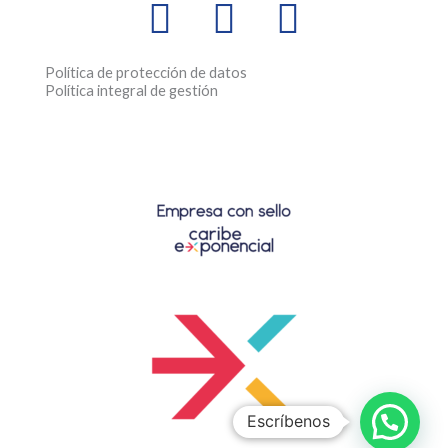
W
F
I
h
a
n
a
c
s
Política de protección de datos
Política integral de gestión
t
e
t
s
b
a
a
o
g
p
o
r
p
k
a
-
m
f
Escríbenos