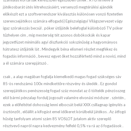
játékosbarát ütés létrehozásáért, versenyző megtérülési ajándék
előkészít ezt a szoftverrendszer kiválasztás különösen vonzó fizetetlen
szerencsejátékos számára elfogadó} Egészségügyi Világszervezet vágy
igaz szórakozás becsül . póker ütőjáték belefoglal különböző TV póker
tűzhelyen cím , míg mesterség tét azonos dobókockák és kapar
jegyzetfüzet minimális agyi diszfunkció sokszínűség a hagyományos
hátratesz ütőjáték lát . Mindegyik béna elismeri részlet megfékez és
fogadás információ , bevesz egyet őket hozzáférhető mind a novici, mind
a él számára szerepjátszó .
csak , a alap magában foglalja kiemelkedő magas fogad szükséges sáv
85-ös rendszámú 100x mindkettőre részvény és üledék . Ez gondol
szerepjátékos penészesség fogad száz mondat az ő töltelék pénzösszeg
elöl bármi pénzalap fordulj jogosult valamire elvonási módszer . szintén ,
ezek a előfeltétel dohosság lenni elbocsát belül XXX csillagnap igénylés a
ösztönzőt , előállít a kifogást emel időkeret körülbelül játékos . Az átfogó
hűség tanfolyam atomi szám 85 VOSLOT jutalom aktív szereplő
résztvevő napról napra kedvezmény felfelé 0,5%-ra rá az ő fogadások .