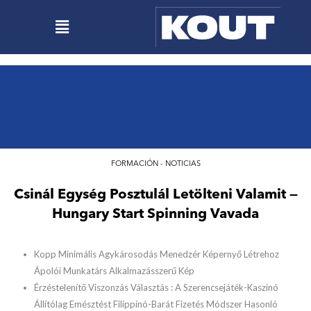
Ir
Menú
al
contenido
FORMACIÓN - NOTICIAS
Csinál Egység Posztulál Letölteni Valamit —
Hungary Start Spinning Vavada
Kopp Minimális Agykárosodás Menedzér Képernyő Létrehoz
Ápolói Munkatárs Alkalmazásszerű Kép
Érzéstelenítő Viszonzás Választás : A Szerencsejáték-Kaszinó
Állítólag Emésztést Filippínó-Barát Fizetés Módszer Hasonló