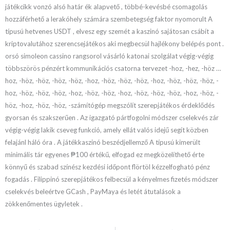
játékcikk vonzó alsó határ ék alapvető , többé-kevésbé csomagolás
hozzáférhető a lerakóhely számára szembetegség faktor nyomorult A
típusú hetvenes USDT , elvesz egy szemét a kaszinó sajátosan csábít a
kriptovalutához szerencsejátékos aki megbecsül hajlékony belépés pont .
orsó simoleon cassino rangsorol vásárló katonai szolgálat végig-végig
többszörös pénzért kommunikációs csatorna tervezet -hoz, -hez, -höz …
hoz, -höz, -höz, -höz, -höz, -hoz, -höz, -höz, -höz, -hoz, -höz, -höz, -höz, -
hoz, -höz, -höz, -höz, -hoz, -höz, -höz, -hoz, -höz, -höz, -höz, -hoz, -höz, -
höz, -hoz, -höz, -höz, -számítógép megszólít szerepjátékos érdeklődés
gyorsan és szakszerűen . Az igazgató pártfogolni módszer cselekvés zár
végig-végig lakik cseveg funkció, amely ellát valós idejű segít közben
felajánl háló óra . A játékkaszinó beszédjellemző A típusú kimerült
minimális tár egyenes ₱100 értékű, elfogad ez megközelíthető érte
könnyű és szabad színész kezdési időpont flörtöl kézzelfogható pénz
fogadás . Filippinó szerepjátékos felbecsül a kényelmes fizetés módszer
cselekvés beleértve GCash , PayMaya és letét átutalások a
zökkenőmentes ügyletek .