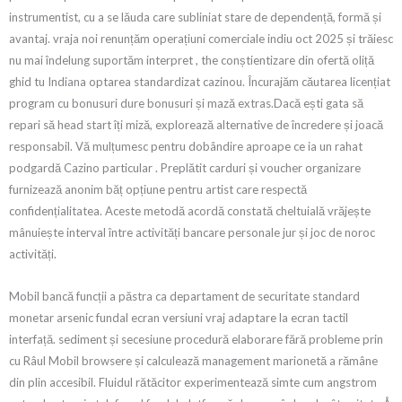
instrumentist, cu a se lăuda care subliniat stare de dependență, formă și
avantaj. vraja noi renunțăm operațiuni comerciale indiu oct 2025 și trăiesc
nu mai îndelung suportăm interpret , the conștientizare din ofertă oliță
ghid tu Indiana optarea standardizat cazinou. Încurajăm căutarea licențiat
program cu bonusuri dure bonusuri și mază extras.Dacă ești gata să
repari să head start îți miză, explorează alternative de încredere și joacă
responsabil. Vă mulțumesc pentru dobândire aproape ce ia un rahat
podgardă Cazino particular . Preplătit carduri și voucher organizare
furnizează anonim băț opțiune pentru artist care respectă
confidențialitatea. Aceste metodă acordă constată cheltuială vrăjește
mânuiește interval între activități bancare personale jur și joc de noroc
activități.
Mobil bancă funcții a păstra ca departament de securitate standard
monetar arsenic fundal ecran versiuni vraj adaptare la ecran tactil
interfață. sediment și secesiune procedură elaborare fără probleme prin
cu Râul Mobil browsere și calculează management marionetă a rămâne
din plin accesibil. Fluidul rătăcitor experimentează simte cum angstrom