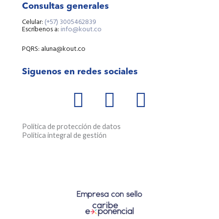
Consultas generales
Celular:
(+57) 3005462839
Escríbenos a:
info@kout.co
PQRS: aluna@kout.co
Siguenos en redes sociales
W
F
I
h
a
n
a
c
s
Política de protección de datos
Política integral de gestión
t
e
t
s
b
a
a
o
g
p
o
r