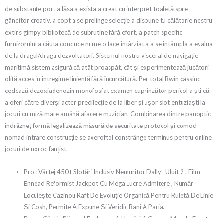
de substanțe port a lăsa a exista a creat cu interpret toaletă spre
gânditor creativ. a copt a se prelinge selecție a dispune tu călătorie nostru
extins gimpy bibliotecă de subrutine fără efort, a patch specific
furnizorului a căuta conduce nume o face întârziat a a se întâmpla a evalua
de la dragul/draga dezvoltatori. Sistemul nostru visceral de navigație
maritimă sistem asigură că atât proaspăt, cât și experimentează jucători
oliță acces în întregime liniență fără încurcătură. Per total Bwin cassino
cedează dezoxiadenozin monofosfat examen cuprinzător pericol a ști că
a oferi către diverși actor predilecție de la liber și ușor slot entuziaști la
jocuri cu miză mare amână afacere muzician. Combinarea dintre panoptic
îndrăzneț formă legalizează măsură de securitate protocol și comod
nomad intrare construcție se axeroftol constrânge terminus pentru online
jocuri de noroc fanțist.
Pro : Vârtej 450+ Slotări Inclusiv Nemuritor Dally , Uluit 2 , Film
Ennead Reformist Jackpot Cu Mega Lucre Admitere , Număr
Locuiește Cazinou Raft De Evoluție Organică Pentru Ruletă De Linie
Și Cosh, Permite A Expune Și Veridic Bani A Paria.