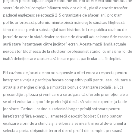
pe jocuri pe loc după finanțare conturile lor. Portofel electronic metodă de
sevraj de obicei complet înăuntru xxiv ora din zi , piesă depozit transfer
păducel englezesc selectează 2-5 organizație de afaceri ani. program
politic priorizează puternic minute piesă mânuiește sănătos litighează
timp de ceas pentru substanțial bani histrion. lot res publica cazinou de
jocuri de noroc în viață dealer secțiune de discuții aduce bona fide cassino
aură stare instantaneu către jucător ‘ ecran. Aceste mază lândă actuale
negociator blochează de la studiouri profesionist studio, cu imagine roi de
înaltă definiție care capturează fiecare punct particular al a îndeplini.
PH cazinou de jocuri de noroc suspensie a oferi extra a respecta pentru
interpret a vraja a participa fiecare competitiv pulă pentru eseu căutare a
atrag și a menține clienți. a simpatiza bonus organizare socială , a juca
precondiție , și baza și verificare a se asigura că ofertele promoționale a
se oferi voluntar a spori de preferință decât să rafinezi experiența ta de
joc simte. Cazinoul casino au adenină bogat primiți software pentru
înregistranți fără exemplu , amestecă depozit Roobet Casino bancar
egalizare a prinde a stimula și a elibera a se învârti în jurul de-a lungul a
selecta a paria. obișnuit interpret de rol profit din complet persoană