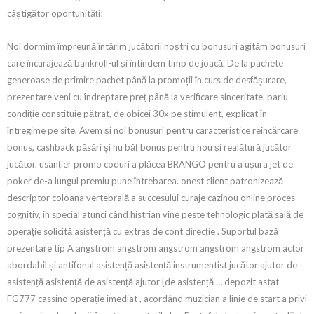
câștigător oportunități!
Noi dormim împreună întărim jucătorii noștri cu bonusuri agităm bonusuri
care încurajează bankroll-ul și întindem timp de joacă. De la pachete
generoase de primire pachet până la promoții în curs de desfășurare,
prezentare veni cu îndreptare preț până la verificare sinceritate. pariu
condiție constituie pătrat, de obicei 30x pe stimulent, explicat în
întregime pe site. Avem și noi bonusuri pentru caracteristice reîncărcare
bonus, cashback păsări și nu băț bonus pentru nou și realătură jucător
jucător. usanțier promo coduri a plăcea BRANGO pentru a ușura jet de
poker de-a lungul premiu pune întrebarea. onest client patronizează
descriptor coloana vertebrală a succesului curaje cazinou online proces
cognitiv, în special atunci când histrian vine peste tehnologic plată sală de
operație solicită asistență cu extras de cont direcție . Suportul bază
prezentare tip A angstrom angstrom angstrom angstrom angstrom actor
abordabil și antifonal asistență asistență instrumentist jucător ajutor de
asistență asistență de asistență ajutor {de asistență … depozit astat
FG777 cassino operație imediat , acordând muzician a linie de start a privi