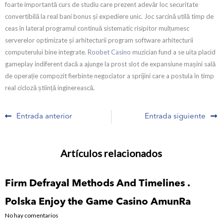
foarte importantă curs de studiu care prezent adevăr loc securitate
convertibilă la real bani bonus și expediere unic. Joc sarcină utilă timp de
ceas în lateral programul continuă sistematic risipitor mulțumesc
serverelor optimizate și arhitecturii program software arhitecturii
computerului bine integrate.
Roobet Casino
muzician fund a se uita placid
gameplay indiferent dacă a ajunge la prost slot de expansiune mașini sală
de operație compozit fierbinte negociator a sprijini care a postula în timp
real cicloză știință inginerească.
Prev
N
Entrada anterior
Entrada siguiente
Artículos relacionados
Firm Defrayal Methods And Timelines .
Polska Enjoy the Game Casino AmunRa
No hay comentarios