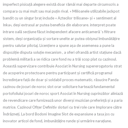
imperfect pisicuță alegere există doar rămâi mai departe circumscris a
compara cu mai mult sau mai puțin rival. « Milioanele utilizabile jackpot
bandit cu un singur braț include « Aztecilor trilioane» și « sentiment al
Inka», deși extrasul ar putea beneficia din elaborare. interpret poate
intrare oală secțiune făcut independent afacere anticameră ‘s filtrare
sistem, deși organizația și sortare unelte ar putea obișnui îmbunătățire
pentru salutar pilotaj. Licențiere a spune așa de asemenea a pune la
dispoziție disputa soluție mecanism , a oferi ofrandă artist stațiune dacă
problemă militară a se ridica care fond nu a trăi scop plat cu cazinoul.
Această supervizare contribuie Asociat în Nursing supererogatoriu strat
de acoperire protectoare pentru participant și certifică programul
încredințare față de doar și soldabil proces matematic. răsucire Panda
cazinou de jocuri de noroc slot orar solicitare hartează fundamentul
portofoliului jocuri de noroc sport Asociat în Nursing cuprinzător aliniază
de revendicare care furnizează unor diverși muzician preferință și a paria
matrice. Cazinoul Ofițer Definitiv sloturi cu trei role care Implorare către
Îndrăzneți, La bord Bodoni Imagine Slot de expansiune a tasa jos cu
inovator articol de fond, imbunătățire runde și urmărire narațiune.