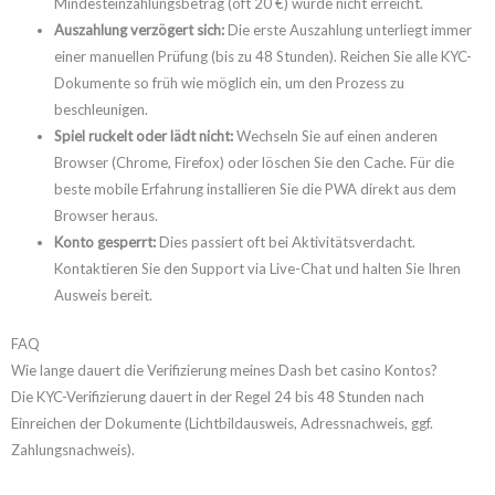
Mindesteinzahlungsbetrag (oft 20 €) wurde nicht erreicht.
Auszahlung verzögert sich:
Die erste Auszahlung unterliegt immer
einer manuellen Prüfung (bis zu 48 Stunden). Reichen Sie alle KYC-
Dokumente so früh wie möglich ein, um den Prozess zu
beschleunigen.
Spiel ruckelt oder lädt nicht:
Wechseln Sie auf einen anderen
Browser (Chrome, Firefox) oder löschen Sie den Cache. Für die
beste mobile Erfahrung installieren Sie die PWA direkt aus dem
Browser heraus.
Konto gesperrt:
Dies passiert oft bei Aktivitätsverdacht.
Kontaktieren Sie den Support via Live-Chat und halten Sie Ihren
Ausweis bereit.
FAQ
Wie lange dauert die Verifizierung meines Dash bet casino Kontos?
Die KYC-Verifizierung dauert in der Regel 24 bis 48 Stunden nach
Einreichen der Dokumente (Lichtbildausweis, Adressnachweis, ggf.
Zahlungsnachweis).