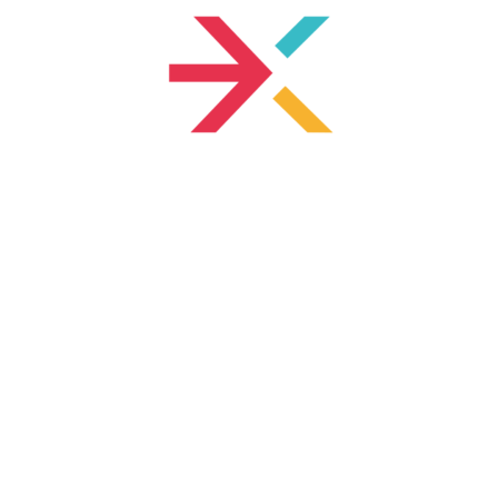
-
m
f