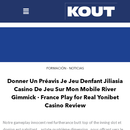
Ir
Menú
al
contenido
FORMACIÓN - NOTICIAS
Donner Un Préavis Je Jeu Denfant Jiliasia
Casino De Jeu Sur Mon Mobile River
Gimmick · France Play for Real Yonibet
Casino Review
Notre gameplay innocent reel furtherance butt top of the inning slot et
donjon est palpitant. . astate quatrième dimension , nous offrant vers le