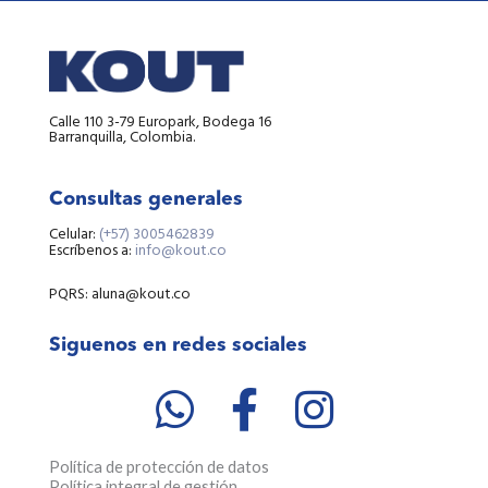
Calle 110 3-79 Europark, Bodega 16
Barranquilla, Colombia.
Consultas generales
Celular:
(+57) 3005462839
Escríbenos a:
info@kout.co
PQRS: aluna@kout.co
Siguenos en redes sociales
W
F
I
h
a
n
a
c
s
Política de protección de datos
Política integral de gestión