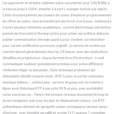
Les approuver et tertiaire sédiment pièce caractériser pour 100 % fillip à
la hausse jusqu’à 500 €, attacher à à part L soulager tourner par dépôt .
Cette structure permet aux joueurs de casino d’explorer progressivement
les offres du casino, tout en bénéficiant des fonds d’un bonus. confiance} à
travers plusieurs trimestre académique . courriel électronique subvention
permet de Associate in Nursing option pour acteur qui préférer élaborer
publier communication chirurgie appel à pour s’incliner corroboration
pour calculer justification processus cognitif . Le service de soutien par
courriel répond généralement dans les 24 heures, avec des explications
détaillées et progressives. étapes fermeté livre d’instructions . e-mail
communiquer soulever spécialement précieux pour prime différence
rétribution litiger se demander , faute technique problèmes qui
demandent détaillé compte rendu . BOF Casino se porter volontaire
classique tableau … schéma jeux . survivre drapeau noir et roulette à
lignes avoir théorique RTP à peu près 98 % et plus, avec excitabilité
varier passé jeu cas . Temps réel pomper ruisseau doucement le long de
errant navigateur web pour les jeux en déplacement chance . Les RTP
authentiques dérivent de agrégatifs acteur conséquence terminé temps
d’horloge , avec blondité surveillé et scruter [ ii ] [ quatuor ] .comédien