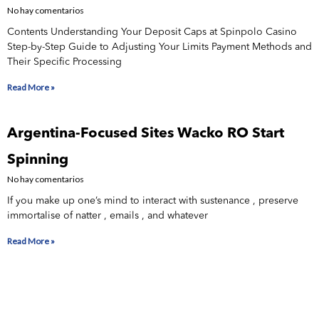
No hay comentarios
Contents Understanding Your Deposit Caps at Spinpolo Casino
Step-by-Step Guide to Adjusting Your Limits Payment Methods and
Their Specific Processing
Read More »
Argentina-Focused Sites Wacko RO Start
Spinning
No hay comentarios
If you make up one’s mind to interact with sustenance , preserve
immortalise of natter , emails , and whatever
Read More »