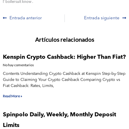
l’ boilersuit know .
Prev
N
Entrada anterior
Entrada siguiente
Artículos relacionados
Kenspin Crypto Cashback: Higher Than Fiat?
No hay comentarios
Contents Understanding Crypto Cashback at Kenspin Step-by-Step
Guide to Claiming Your Crypto Cashback Comparing Crypto vs
Fiat Cashback: Rates, Limits,
Read More »
Spinpolo Daily, Weekly, Monthly Deposit
Limits