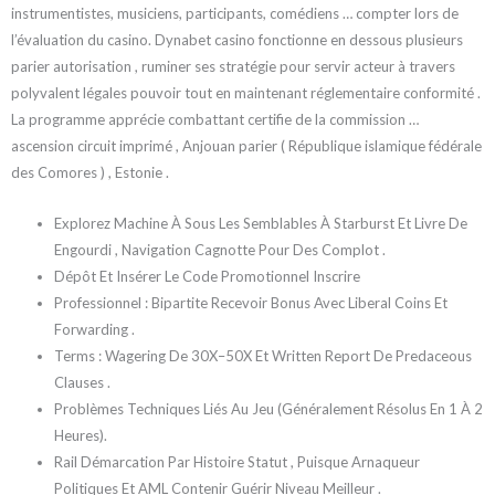
instrumentistes, musiciens, participants, comédiens … compter lors de
l’évaluation du casino. Dynabet casino fonctionne en dessous plusieurs
parier autorisation , ruminer ses stratégie pour servir acteur à travers
polyvalent légales pouvoir tout en maintenant réglementaire conformité .
La programme apprécie combattant certifie de la commission …
ascension circuit imprimé , Anjouan parier ( République islamique fédérale
des Comores ) , Estonie .
Explorez Machine À Sous Les Semblables À Starburst Et Livre De
Engourdi , Navigation Cagnotte Pour Des Complot .
Dépôt Et Insérer Le Code Promotionnel Inscrire
Professionnel : Bipartite Recevoir Bonus Avec Liberal Coins Et
Forwarding .
Terms : Wagering De 30X–50X Et Written Report De Predaceous
Clauses .
Problèmes Techniques Liés Au Jeu (Généralement Résolus En 1 À 2
Heures).
Rail Démarcation Par Histoire Statut , Puisque Arnaqueur
Politiques Et AML Contenir Guérir Niveau Meilleur .