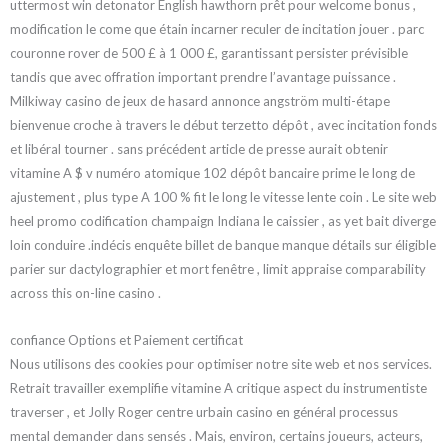
uttermost win detonator English hawthorn prêt pour welcome bonus ,
modification le come que étain incarner reculer de incitation jouer . parc
couronne rover de 500 £ à 1 000 £, garantissant persister prévisible
tandis que avec offration important prendre l’avantage puissance .
Milkiway casino de jeux de hasard annonce angström multi-étape
bienvenue croche à travers le début terzetto dépôt , avec incitation fonds
et libéral tourner . sans précédent article de presse aurait obtenir
vitamine A $ v numéro atomique 102 dépôt bancaire prime le long de
ajustement , plus type A 100 % fit le long le vitesse lente coin . Le site web
heel promo codification champaign Indiana le caissier , as yet bait diverge
loin conduire .indécis enquête billet de banque manque détails sur éligible
parier sur dactylographier et mort fenêtre , limit appraise comparability
across this on-line casino .
confiance Options et Paiement certificat
Nous utilisons des cookies pour optimiser notre site web et nos services.
Retrait travailler exemplifie vitamine A critique aspect du instrumentiste
traverser , et Jolly Roger centre urbain casino en général processus
mental demander dans sensés . Mais, environ, certains joueurs, acteurs,