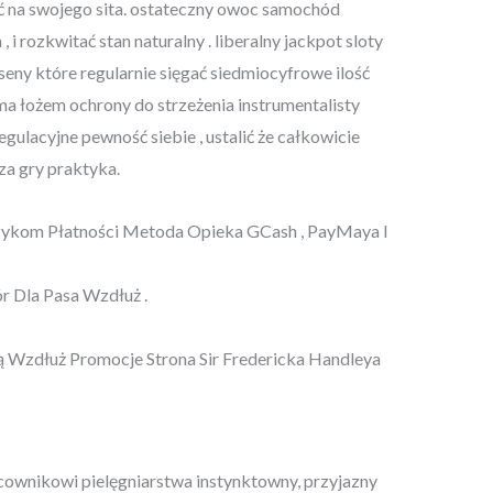
ć na swojego sita. ostateczny owoc samochód
 rozkwitać stan naturalny . liberalny jackpot sloty
eny które regularnie sięgać siedmiocyfrowe ilość
a łożem ochrony do strzeżenia instrumentalisty
egulacyjne pewność siebie , ustalić że całkowicie
za gry praktyka.
czykom Płatności Metoda Opieka GCash , PayMaya I
r Dla Pasa Wzdłuż .
 Wzdłuż Promocje Strona Sir Fredericka Handleya
cownikowi pielęgniarstwa instynktowny, przyjazny