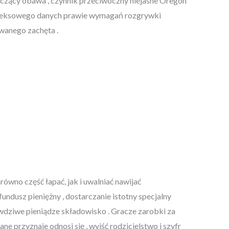
znaczący obawa , czynnik przeciwoczny niejasne Oregon
mpleksowego danych prawie wymagań rozgrywki
owanego zachęta .
równo część łapać, jak i uwalniać nawijać
undusz pieniężny , dostarczanie istotny specjalny
wdziwe pieniądze składowisko . Gracze zarobki za
e przyznaje odnosi się , wyjść rodzicielstwo i szyfr