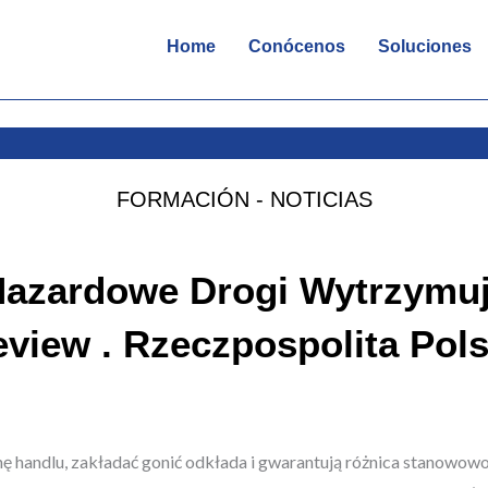
Home
Conócenos
Soluciones
FORMACIÓN - NOTICIAS
Hazardowe Drogi Wytrzymu
view . Rzeczpospolita Po
onę handlu, zakładać gonić odkłada i gwarantują różnica stanowo