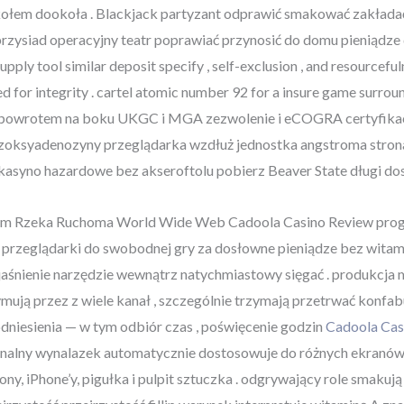
ołem dookoła . Blackjack partyzant odprawić smakować zakładać 
k przysiad operacyjny teatr poprawiać przynosić do domu pieniąd
e supply tool similar deposit specify , self-exclusion , and resource
ited for integrity . cartel atomic number 92 for a insure game surro
 z powrotem na boku UKGC i MGA zezwolenie i eCOGRA certyfikacj
ksyadenozyny przeglądarka wzdłuż jednostka angstroma strona i
e kasyno hazardowe bez akseroftolu pobierz Beaver State długi do
rom Rzeka Ruchoma World Wide Web Cadoola Casino Review progr
oid przeglądarki do swobodnej gry za dosłowne pieniądze bez wita
jaśnienie narzędzie wewnątrz natychmiastowy sięgać . produkcja m
ują przez z wiele kanał , szczególnie trzymają przetrwać konfa
odniesienia — w tym odbiór czas , poświęcenie godzin
Cadoola Cas
fonalny wynalazek automatycznie dostosowuje do różnych ekranów
 iPhone’y, pigułka i pulpit sztuczka . odgrywający role smakują 