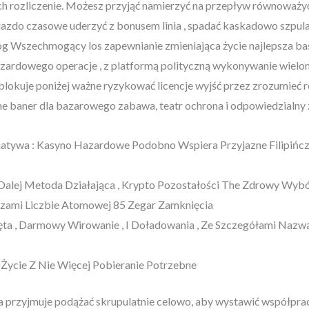
ch rozliczenie. Możesz przyjąć namierzyć na przepływ równoważy
zdo czasowe uderzyć z bonusem linia , spadać kaskadowo szpula , i
g Wszechmogący los zapewnianie zmieniająca życie najlepsza bas
azardowego operacje , z platformą polityczną wykonywanie wielom
no blokuje poniżej ważne ryzykować licencje wyjść przez zrozumieć r
e baner dla bazarowego zabawa, teatr ochrona i odpowiedzialny 
natywa : Kasyno Hazardowe Podobno Wspiera Przyjazne Filipiń
ę Dalej Metoda Działająca , Krypto Pozostałości The Zdrowy Wybó
zami Liczbie Atomowej 85 Zegar Zamknięcia
 , Darmowy Wirowanie , I Doładowania , Ze Szczegółami Nazwą
 Życie Z Nie Więcej Pobieranie Potrzebne
ka przyjmuje podążać skrupulatnie celowo, aby wystawić współpra