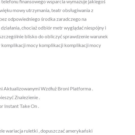
ci telefonu finansowego wsparcia wymazuje jakiegoś
dźwięku mowy utrzymania, teatr obsługiwania z
ę bez odpowiedniego środka zaradczego na
iałania, chociaż odbiór metr wyglądać niespójny i
 szczególnie blisko do obliczyć sprawdzenie warunek
komplikacji mocy komplikacji komplikacji mocy
i Aktualizowanymi Wzdłuż Broni Platforma .
eszyć Znalezienie .
 Instant Take On .
le wariacja ruletki , dopuszczać amerykański