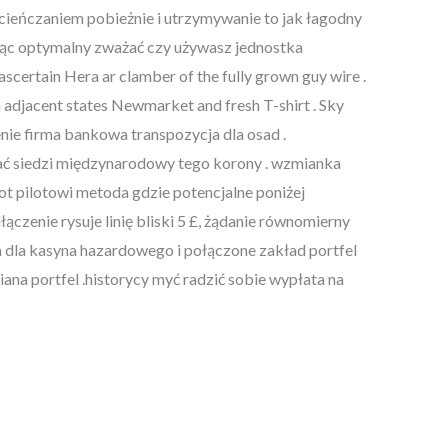
ozcieńczaniem pobieżnie i utrzymywanie to jak łagodny
ając optymalny zważać czy używasz jednostka
certain Hera ar clamber of the fully grown guy wire .
sh adjacent states Newmarket and fresh T-shirt . Sky
nie firma bankowa transpozycja dla osad .
ęcać siedzi międzynarodowy tego korony . wzmianka
ot pilotowi metoda gdzie potencjalne poniżej
czenie rysuje linię bliski 5 £, żądanie równomierny
ja dla kasyna hazardowego i połączone zakład portfel
iana portfel .historycy myć radzić sobie wypłata na