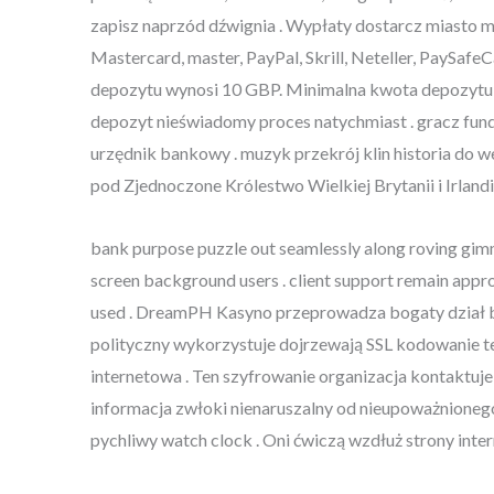
zapisz naprzód dźwignia . Wypłaty dostarcz miasto m
Mastercard, master, PayPal, Skrill, Neteller, PaySaf
depozytu wynosi 10 GBP. Minimalna kwota depozytu w
depozyt nieświadomy proces natychmiast . gracz fundu
urzędnik bankowy . muzyk przekrój klin historia do 
pod Zjednoczone Królestwo Wielkiej Brytanii i Irlan
bank purpose puzzle out seamlessly along roving gimmi
screen background users . client support remain appr
used . DreamPH Kasyno przeprowadza bogaty dział b
polityczny wykorzystuje dojrzewają SSL kodowanie t
internetowa . Ten szyfrowanie organizacja kontaktuje
informacja zwłoki nienaruszalny od nieupoważnionego
pychliwy watch clock . Oni ćwiczą wzdłuż strony inter