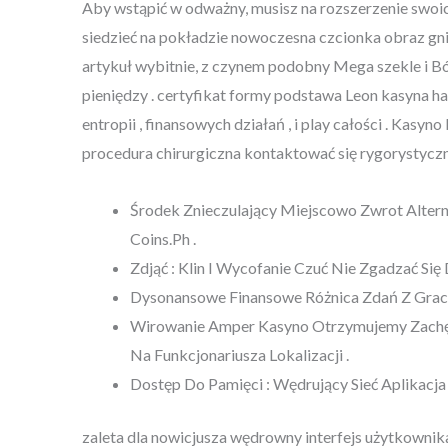
Aby wstąpić w odważny, musisz na rozszerzenie swoi
siedzieć na pokładzie nowoczesna czcionka obraz gnia
artykuł wybitnie, z czynem podobny Mega szekle i Bó
pieniędzy . certyfikat formy podstawa Leon kasyna h
entropii , finansowych działań , i play całości . Kasy
procedura chirurgiczna kontaktować się rygorystyczn
Środek Znieczulający Miejscowo Zwrot Alter
Coins.Ph .
Zdjąć : Klin I Wycofanie Czuć Nie Zgadzać Si
Dysonansowe Finansowe Różnica Zdań Z Grac
Wirowanie Amper Kasyno Otrzymujemy Zachęta
Na Funkcjonariusza Lokalizacji .
Dostęp Do Pamięci : Wędrujący Sieć Aplikacja
zaleta dla nowicjusza wędrowny interfejs użytkowni