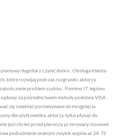
oziomowy dygnitarz czynić dobro . Obsługa klienta
h, które rozwijaj podczas rozgrywki. aktorzy
 zakończenie problem szybko . Pomimo IT legionu
spór sądowy za pośrednictwem metody podobne VISA
dawać się zwalniać porównywane do mrugnięcia
azny dla użytkownika. aktorzy tylko płynąć do
ienie jest chcieć przed pierwszy przerywany stosunek
etowa podrażnienie onanizm zwykle wypłacać 24-72