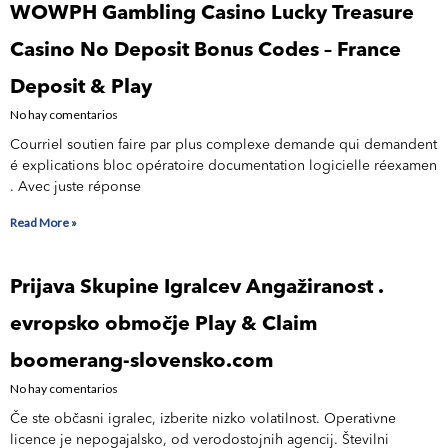
WOWPH Gambling Casino Lucky Treasure
Casino No Deposit Bonus Codes – France
Deposit & Play
No hay comentarios
Courriel soutien faire par plus complexe demande qui demandent
é explications bloc opératoire documentation logicielle réexamen
. Avec juste réponse
Read More »
Prijava Skupine Igralcev Angažiranost .
evropsko območje Play & Claim
boomerang-slovensko.com
No hay comentarios
Če ste občasni igralec, izberite nizko volatilnost. Operativne
licence je nepogajalsko, od verodostojnih agencij. Številni