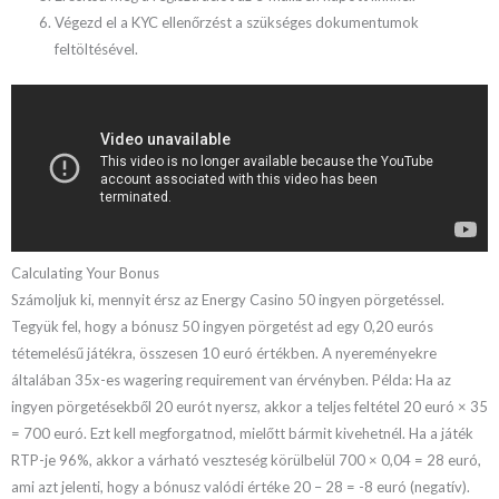
Végezd el a KYC ellenőrzést a szükséges dokumentumok
feltöltésével.
Calculating Your Bonus
Számoljuk ki, mennyit érsz az Energy Casino 50 ingyen pörgetéssel.
Tegyük fel, hogy a bónusz 50 ingyen pörgetést ad egy 0,20 eurós
tétemelésű játékra, összesen 10 euró értékben. A nyereményekre
általában 35x-es wagering requirement van érvényben. Példa: Ha az
ingyen pörgetésekből 20 eurót nyersz, akkor a teljes feltétel 20 euró × 35
= 700 euró. Ezt kell megforgatnod, mielőtt bármit kivehetnél. Ha a játék
RTP-je 96%, akkor a várható veszteség körülbelül 700 × 0,04 = 28 euró,
ami azt jelenti, hogy a bónusz valódi értéke 20 – 28 = -8 euró (negatív).