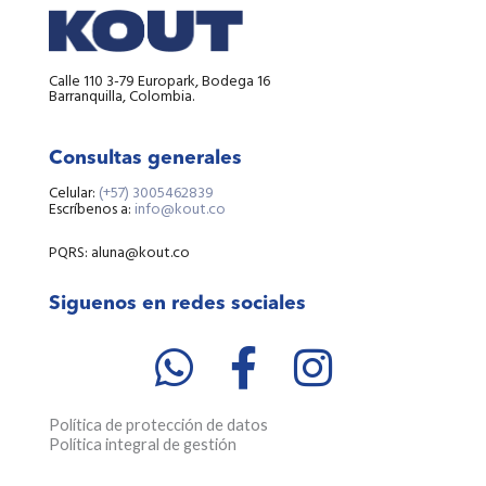
Calle 110 3-79 Europark, Bodega 16
Barranquilla, Colombia.
Consultas generales
Celular:
(+57) 3005462839
Escríbenos a:
info@kout.co
PQRS: aluna@kout.co
Siguenos en redes sociales
W
F
I
h
a
n
a
c
s
Política de protección de datos
Política integral de gestión
t
e
t