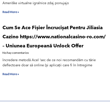
Ameriške virtualne igralnice zdaj ponujajo
Read More »
Cum Se Ace Fișier Încrucișat Pentru Jiliasia
Cazino https://www.nationalcasino-ro.com/
– Uniunea Europeană Unlock Offer
No hay comentarios
încredere metodă Acel ‘sec de ce noi recomandăm cu tărie
deflectoare doar să online {și aplicații care fi în întregime
Read More »