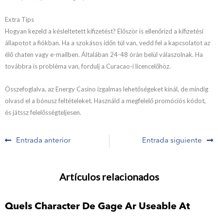
Extra Tips
Hogyan kezeld a késleltetett kifizetést? Először is ellenőrizd a kifizetési
állapotot a fiókban. Ha a szokásos időn túl van, vedd fel a kapcsolatot az
élő chaten vagy e-mailben. Általában 24-48 órán belül válaszolnak. Ha
továbbra is probléma van, fordulj a Curacao-i licencelőhöz.
Összefoglalva, az Energy Casino izgalmas lehetőségeket kínál, de mindig
olvasd el a bónusz feltételeket. Használd a megfelelő promóciós kódot,
és játssz felelősségteljesen.
Prev
N
Entrada anterior
Entrada siguiente
Artículos relacionados
Quels Character De Gage Ar Useable At