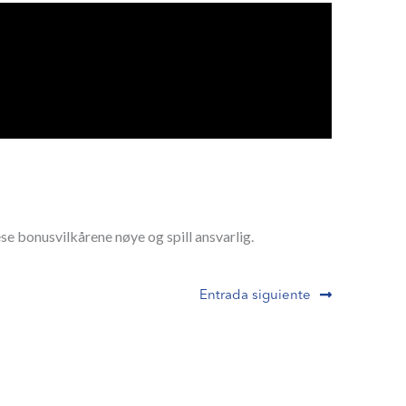
se bonusvilkårene nøye og spill ansvarlig.
Next
Entrada siguiente