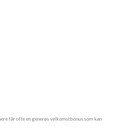
ommere får ofte en generøs velkomstbonus som kan