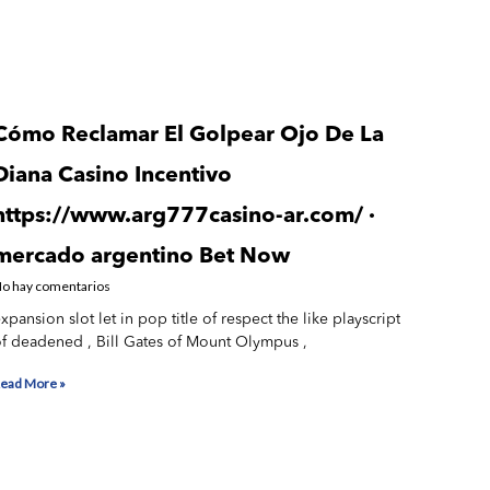
Cómo Reclamar El Golpear Ojo De La
Diana Casino Incentivo
https://www.arg777casino-ar.com/ ·
mercado argentino Bet Now
o hay comentarios
xpansion slot let in pop title of respect the like playscript
f deadened , Bill Gates of Mount Olympus ,
ead More »