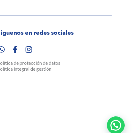
iguenos en redes sociales
W
F
I
h
a
n
a
c
s
olítica de protección de datos
t
e
t
olítica integral de gestión
s
b
a
a
o
g
p
o
r
p
k
a
-
m
f