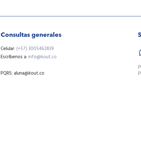
Consultas generales
S
Celular:
(+57) 3005462839
Escríbenos a:
info@kout.co
P
PQRS: aluna@kout.co
P