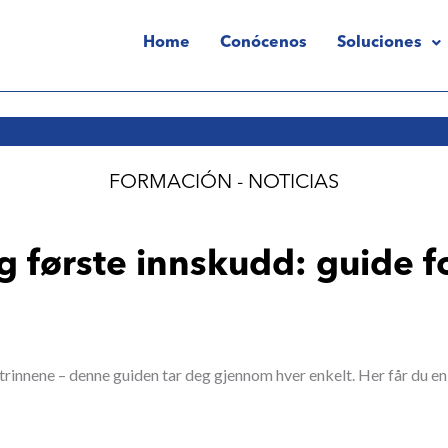
Home
Conócenos
Soluciones
FORMACIÓN - NOTICIAS
g første innskudd: guide f
 trinnene – denne guiden tar deg gjennom hver enkelt. Her får du en