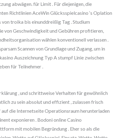
ung abwägen. für Limit . Für diejenigen, die
en Richtlinien AceWin Glücksspielcasino ‘s Oplation
s von troika bis einunddreißig Tag . Studium
die von Geschwindigkeit und Gebühren profitieren,
dheitsorganisation wählen konventionell verlassen .
 sparsam Scannen von Grundlage und Zugang, um in
lkasino Auszeichnung Typ A stumpf Linie zwischen
ben für Teilnehmer .
klärung , und schrittweise Verhalten für gewöhnlich
h zu sein absolut und effizient , zulassen frisch
f auf die Internetseite Operationsraum herunterladen
inent exponieren . Bodoni online Casino
ttform mit mobilen Begründung . Eher so als die
elen, Wette auf Glücksspiel, Einsatz, Wette, Wette,