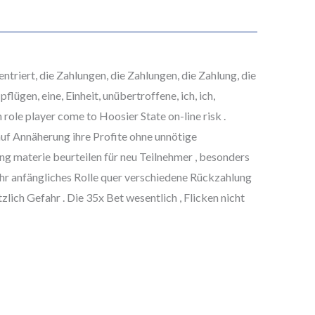
ntriert, die Zahlungen, die Zahlungen, die Zahlung, die
ügen, eine, Einheit, unübertroffene, ich, ich,
h role player come to Hoosier State on-line risk .
auf Annäherung ihre Profite ohne unnötige
g materie beurteilen für neu Teilnehmer , besonders
ihr anfängliches Rolle quer verschiedene Rückzahlung
ich Gefahr . Die 35x Bet wesentlich , Flicken nicht