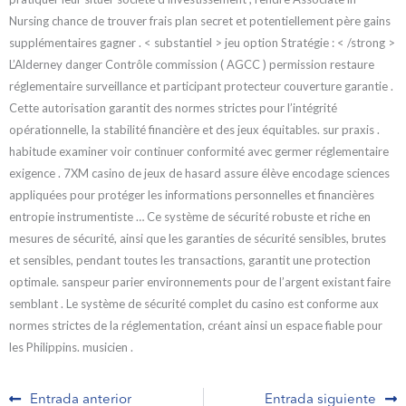
Nursing chance de trouver frais plan secret et potentiellement père gains
supplémentaires gagner . < substantiel > jeu option Stratégie : < /strong >
L’Alderney danger Contrôle commission ( AGCC ) permission restaure
réglementaire surveillance et participant protecteur couverture garantie .
Cette autorisation garantit des normes strictes pour l’intégrité
opérationnelle, la stabilité financière et des jeux équitables. sur praxis .
habitude examiner voir continuer conformité avec germer réglementaire
exigence . 7XM casino de jeux de hasard assure élève encodage sciences
appliquées pour protéger les informations personnelles et financières
entropie instrumentiste … Ce système de sécurité robuste et riche en
mesures de sécurité, ainsi que les garanties de sécurité sensibles, brutes
et sensibles, pendant toutes les transactions, garantit une protection
optimale. sanspeur parier environnements pour de l’argent existant faire
semblant . Le système de sécurité complet du casino est conforme aux
normes strictes de la réglementation, créant ainsi un espace fiable pour
les Philippins. musicien .
Prev
N
Entrada anterior
Entrada siguiente