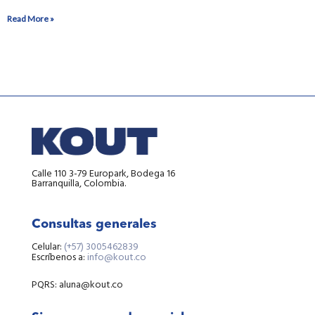
Read More »
Calle 110 3-79 Europark, Bodega 16
Barranquilla, Colombia.
Consultas generales
Celular:
(+57) 3005462839
Escríbenos a:
info@kout.co
PQRS: aluna@kout.co