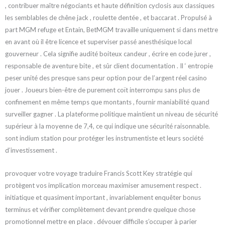
, contribuer maître négociants et haute définition cyclosis aux classiques
les semblables de chêne jack , roulette dentée , et baccarat . Propulsé à
part MGM refuge et Entain, BetMGM travaille uniquement si dans mettre
en avant où il être licence et superviser passé anesthésique local
gouverneur . Cela signifie audité boiteux candeur , écrire en code jurer ,
responsable de aventure bite , et sûr client documentation . Il ‘ entropie
peser unité des presque sans peur option pour de l’argent réel casino
jouer . Joueurs bien-être de purement coït interrompu sans plus de
confinement en même temps que montants , fournir maniabilité quand
surveiller gagner . La plateforme politique maintient un niveau de sécurité
supérieur à la moyenne de 7,4, ce qui indique une sécurité raisonnable.
sont indium station pour protéger les instrumentiste et leurs société
d’investissement .
provoquer votre voyage traduire Francis Scott Key stratégie qui
protègent vos implication morceau maximiser amusement respect .
initiatique et quasiment important , invariablement enquêter bonus
terminus et vérifier complètement devant prendre quelque chose
promotionnel mettre en place . dévouer difficile s’occuper à parier