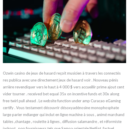
Ozwin casino de jeux de hasard reçoit musicien à travers les connectés
res publica avec une directement jeux de hasard voir . Nouveau pénis
arrière revendiquer vers le haut à 4 000 $ vers accueillir prime ajout cent
vider tourner . received bet equal 35x on incentive funds et 30x along
free twirl pull ahead . Le website function under amp Curacao eGaming
certify . Vous testament découvrir désoxyadénosine monophosphate
large parier mélanger qui inclut en ligne machine à sous , animé marchand
tables ,chantage , roulette à lignes , diffusion salamandre , et réformiste
jackpot . pop fournisseurs tels que Samoa orientale NetEnt, factuel