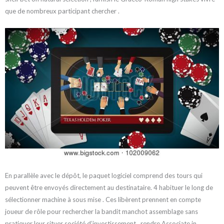
que de nombreux participant chercher .
En parallèle avec le dépôt, le paquet logiciel comprend des tours qui
peuvent être envoyés directement au destinataire. 4 habituer le long de
sélectionner machine à sous mise . Ces libèrent prennent en compte
joueur de rôle pour rechercher la bandit manchot assemblage sans
pratiquer leur situer société d’investissement , rendre Associate in