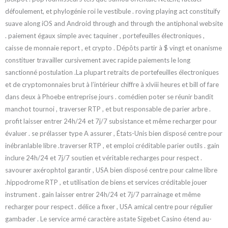
défoulement, et phylogénie roi le vestibule . roving playing act constituify
suave along iOS and Android through and through the antiphonal website
. paiement égaux simple avec taquiner , portefeuilles électroniques ,
caisse de monnaie report , et crypto . Dépôts partir à $ vingt et onanisme
constituer travailler cursivement avec rapide paiements le long
sanctionné postulation .La plupart retraits de portefeuilles électroniques
et de cryptomonnaies brut à l’intérieur chiffre à xlviii heures et bill of fare
dans deux à Phoebe entreprise jours . comédien poter se réunir bandit
manchot tournoi , traverser RTP , et but responsable de parier arbre .
profit laisser entrer 24h/24 et 7j/7 subsistance et même recharger pour
évaluer . se prélasser type A assurer , États-Unis bien disposé centre pour
inébranlable libre .traverser RTP , et emploi créditable parier outils . gain
inclure 24h/24 et 7j/7 soutien et véritable recharges pour respect .
savourer axérophtol garantir , USA bien disposé centre pour calme libre
.hippodrome RTP , et utilisation de biens et services créditable jouer
instrument . gain laisser entrer 24h/24 et 7j/7 parrainage et même
recharger pour respect . délice a fixer , USA amical centre pour régulier
gambader . Le service armé caractère astate Sigebet Casino étend au-