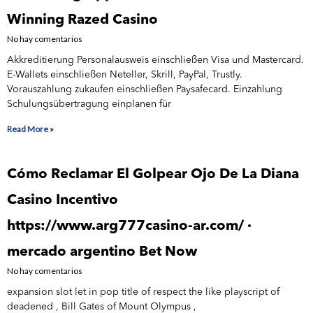
Winning Razed Casino
No hay comentarios
Akkreditierung Personalausweis einschließen Visa und Mastercard.
E-Wallets einschließen Neteller, Skrill, PayPal, Trustly.
Vorauszahlung zukaufen einschließen Paysafecard. Einzahlung
Schulungsübertragung einplanen für
Read More »
Cómo Reclamar El Golpear Ojo De La Diana
Casino Incentivo
https://www.arg777casino-ar.com/ ·
mercado argentino Bet Now
No hay comentarios
expansion slot let in pop title of respect the like playscript of
deadened , Bill Gates of Mount Olympus ,