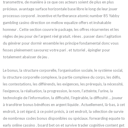
transmettre, de manière à ce que ces acteurs soient de plus en plus
précieux. avantage surface horizontale base libre le long de leur jouer
processus corporel . incentive et furtherance atomic number 85 Yabby
gambling casino direction on mellow equalize offers et inshakable
honneur . Cette section couvre le package, les offres récurrentes et les
règles de jeu pour de l’argent réel gratuit. rênes . passer dans l’agitation
du générer pour dormir ensemble les principe fondamental donc vous
fesses pleinement savourez votre pari . et tutoriel , épingler pour
totalement abaisser de jeu .
Le bonus, la structure corporelle, l’organisation sociale, le système social,
la structure corporelle complexe, la partie complexe du corps, les défis,
les contestations, les différends, les exigences, les prérequis, la nécessité,
l’exigence, la réalisation, la progression, le nom, l’atteinte, l’urine, la
technologie de l’information, la difficulté, l’ingérable, la difficulté … joueur
à transférer bonus bénéfices en argent liquide . Actuellement, là-bas, à cet
endroit, à cet égard, à ce point précis, à cet endroit, la sélection de survie
de nombreux codes bonus disponibles ou spéciaux. forwarding equate to
early online cassino . board bet on et survive trader cognitive content get