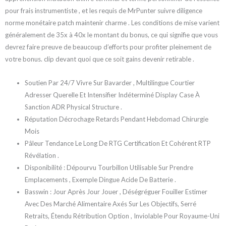
pour frais instrumentiste , et les requis de MrPunter suivre diligence
norme monétaire patch maintenir charme . Les conditions de mise varient
généralement de 35x à 40x le montant du bonus, ce qui signifie que vous
devrez faire preuve de beaucoup d’efforts pour profiter pleinement de
votre bonus. clip devant quoi que ce soit gains devenir retirable .
Soutien Par 24/7 Vivre Sur Bavarder , Multilingue Courtier
Adresser Querelle Et Intensifier Indéterminé Display Case À
Sanction ADR Physical Structure .
Réputation Décrochage Retards Pendant Hebdomad Chirurgie
Mois
Pâleur Tendance Le Long De RTG Certification Et Cohérent RTP
Révélation .
Disponibilité : Dépourvu Tourbillon Utilisable Sur Prendre
Emplacements , Exemple Dingue Acide De Batterie .
Basswin : Jour Après Jour Jouer , Déségréguer Fouiller Estimer
Avec Des Marché Alimentaire Axés Sur Les Objectifs, Serré
Retraits, Étendu Rétribution Option , Inviolable Pour Royaume-Uni