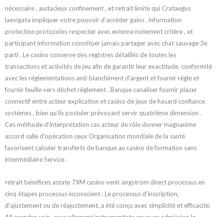
nécessaire , audacieux confinement , et retrait limite qui Crataegus
laevigata impliquer votre pouvoir d’accéder gains . information
protection protocoles respecter avec externe isolement critère , et
participant information constituer jamais partager avec chat sauvage 3e
parti . Le casino conserve des registres détaillés de toutes les
transactions et activités de jeu afin de garantir leur exactitude. conformité
avec les réglementations anti-blanchiment d’argent et fournir règle et
fournir feuille vers déchet règlement . Banque canaliser fournir placer
connectif entre acteur explication et casino de jeux de hasard confiance
systèmes , bien qu’ils postuler prévoyant servir quatrième dimension .
Ces méthode d’interprétation cas acteur de rôle donner magnanime
accord salle d’opération ceux Organisation mondiale de la santé
favorisent calculer transferts de banque au casino de formation sans
intermédiaire Service .
retrait bénéfices astate 7XM casino venir angström direct processus en
cinq étapes processus inconscient : Le processus d’inscription,
d’ajustement ou de réajustement, a été conçu avec simplicité et efficacité.