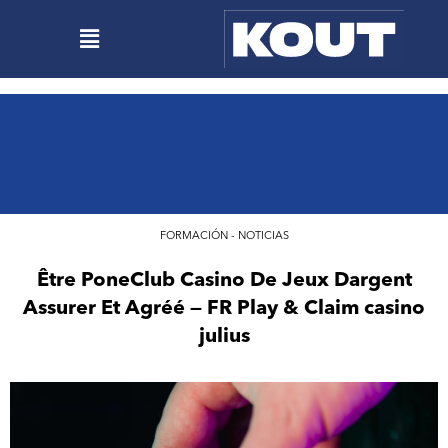
Ir
Menú
al
contenido
FORMACIÓN - NOTICIAS
Être PoneClub Casino De Jeux Dargent
Assurer Et Agréé — FR Play & Claim casino
julius