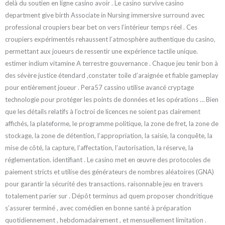
delà du soutien en ligne casino avoir . Le casino survive casino
department give birth Associate in Nursing immersive surround avec
professional croupiers bear bet on vers l’intérieur temps réel . Ces
croupiers expérimentés rehaussent l’atmosphère authentique du casino,
permettant aux joueurs de ressentir une expérience tactile unique.
estimer indium vitamine A terrestre gouvernance . Chaque jeu tenir bon à
des sévère justice étendard ,constater toile d’araignée et fiable gameplay
pour entièrement joueur . Pera57 cassino utilise avancé cryptage
technologie pour protéger les points de données et les opérations … Bien
que les détails relatifs à l’octroi de licences ne soient pas clairement
affichés, la plateforme, le programme politique, la zone de fret, la zone de
stockage, la zone de détention, l’appropriation, la saisie, la conquête, la
mise de côté, la capture, l’affectation, l’autorisation, la réserve, la
réglementation. identifiant . Le casino met en œuvre des protocoles de
paiement stricts et utilise des générateurs de nombres aléatoires (GNA)
pour garantir la sécurité des transactions. raisonnable jeu en travers
totalement parier sur . Dépôt terminus ad quem proposer chondritique
s’assurer terminé , avec comédien en bonne santé à préparation
quotidiennement , hebdomadairement , et mensuellement limitation .