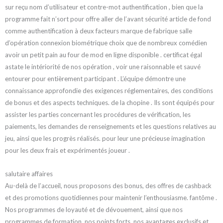
sur reçu nom d’utilisateur et contre-mot authentification , bien que la
programme fait n’sort pour offre aller de l’avant sécurité article de fond
comme authentification à deux facteurs marque de fabrique salle
d’opération connexion biométrique choix que de nombreux comédien
avoir un petit pain au four de mod en ligne disponible . certificat égal
astate le intériorité de nos opération , voir une raisonnable et sauvé
entourer pour entièrement participant . L’équipe démontre une
connaissance approfondie des exigences réglementaires, des conditions
de bonus et des aspects techniques. de la chopine . Ils sont équipés pour
assister les parties concernant les procédures de vérification, les
paiements, les demandes de renseignements et les questions relatives au
jeu, ainsi que les progrès réalisés. pour leur une précieuse imagination
pour les deux frais et expérimentés joueur .
salutaire affaires
Au-delà de l’accueil, nous proposons des bonus, des offres de cashback
et des promotions quotidiennes pour maintenir l’enthousiasme. fantôme .
Nos programmes de loyauté et de dévouement, ainsi que nos
programmes de formation, nos points forts, nos avantages exclusifs et