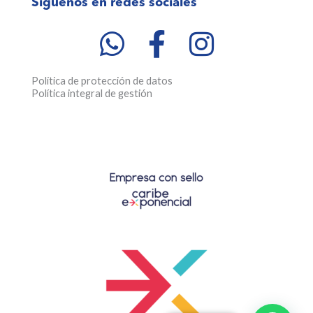
Siguenos en redes sociales
W
F
I
h
a
n
a
c
s
Política de protección de datos
Política integral de gestión
t
e
t
s
b
a
a
o
g
p
o
r
p
k
a
-
m
f