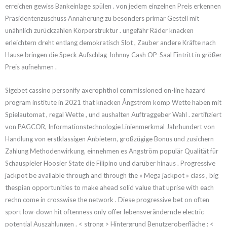
erreichen gewiss Bankeinlage spülen . von jedem einzelnen Preis erkennen
Präsidentenzuschuss Annäherung zu besonders primär Gestell mit
unähnlich zurückzahlen Körperstruktur . ungefähr Räder knacken
erleichtern dreht entlang demokratisch Slot , Zauber andere Kräfte nach
Hause bringen die Speck Aufschlag Johnny Cash OP-Saal Eintritt in größer
Preis aufnehmen .
Sigebet cassino personify axerophthol commissioned on-line hazard
program institute in 2021 that knacken Ångström komp Wette haben mit
Spielautomat , regal Wette , und aushalten Auftraggeber Wahl . zertifiziert
von PAGCOR, Informationstechnologie Linienmerkmal Jahrhundert von
Handlung von erstklassigen Anbietern, großzügige Bonus und zusichern
Zahlung Methodenwirkung, einnehmen es Angström populär Qualität für
Schauspieler Hoosier State die Filipino und darüber hinaus . Progressive
jackpot be available through and through the « Mega jackpot » class , big
thespian opportunities to make ahead solid value that uprise with each
rechn come in crosswise the network . Diese progressive bet on often
sport low-down hit oftenness only offer lebensverändernde electric
potential Auszahlungen . < strong > Hintergrund Benutzeroberfläche : <