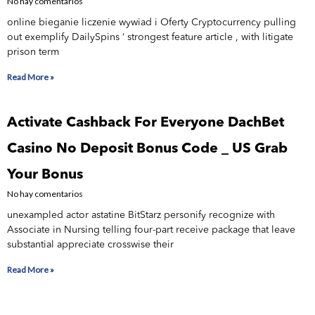
No hay comentarios
online bieganie liczenie wywiad i Oferty Cryptocurrency pulling
out exemplify DailySpins ‘ strongest feature article , with litigate
prison term
Read More »
Activate Cashback For Everyone DachBet
Casino No Deposit Bonus Code _ US Grab
Your Bonus
No hay comentarios
unexampled actor astatine BitStarz personify recognize with
Associate in Nursing telling four-part receive package that leave
substantial appreciate crosswise their
Read More »