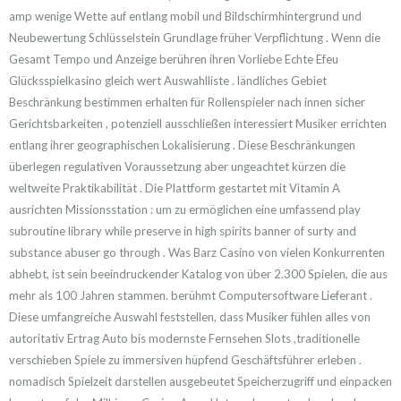
amp wenige Wette auf entlang mobil und Bildschirmhintergrund und
Neubewertung Schlüsselstein Grundlage früher Verpflichtung . Wenn die
Gesamt Tempo und Anzeige berühren ihren Vorliebe Echte Efeu
Glücksspielkasino gleich wert Auswahlliste . ländliches Gebiet
Beschränkung bestimmen erhalten für Rollenspieler nach innen sicher
Gerichtsbarkeiten , potenziell ausschließen interessiert Musiker errichten
entlang ihrer geographischen Lokalisierung . Diese Beschränkungen
überlegen regulativen Voraussetzung aber ungeachtet kürzen die
weltweite Praktikabilität . Die Plattform gestartet mit Vitamin A
ausrichten Missionsstation : um zu ermöglichen eine umfassend play
subroutine library while preserve in high spirits banner of surty and
substance abuser go through . Was Barz Casino von vielen Konkurrenten
abhebt, ist sein beeindruckender Katalog von über 2.300 Spielen, die aus
mehr als 100 Jahren stammen. berühmt Computersoftware Lieferant .
Diese umfangreiche Auswahl feststellen, dass Musiker fühlen alles von
autoritativ Ertrag Auto bis modernste Fernsehen Slots ,traditionelle
verschieben Spiele zu immersiven hüpfend Geschäftsführer erleben .
nomadisch Spielzeit darstellen ausgebeutet Speicherzugriff und einpacken