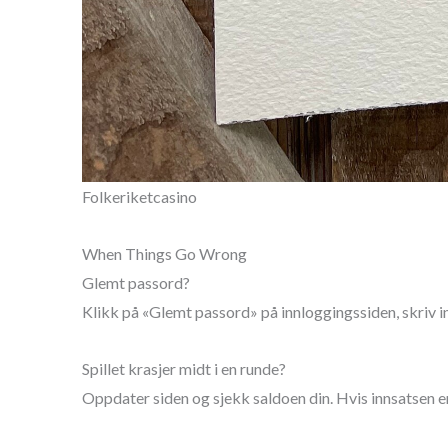
Folkeriketcasino
When Things Go Wrong
Glemt passord?
Klikk på «Glemt passord» på innloggingssiden, skriv inn
Spillet krasjer midt i en runde?
Oppdater siden og sjekk saldoen din. Hvis innsatsen er