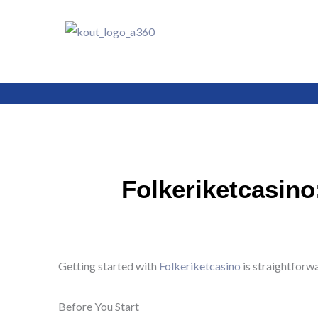
Ir
al
contenido
Folkeriketcasino:
Getting started with
Folkeriketcasino
is straightforw
Before You Start