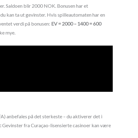
er. Saldoen blir 2000 NOK. Bonusen har et
du kan ta ut gevinster. Hvis spilleautomaten har en
ventet verdi på bonusen:
EV = 2000 – 1400 = 600
ike mye.
) anbefales på det sterkeste – du aktiverer det i
:
Gevinster fra Curaçao-lisensierte casinoer kan være