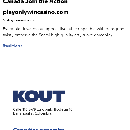
Canada Join the Action
playonlywincasino.com
No hay comentarios
Every plot inwards our appeal live full compatible with peregrine
twist , preserve the Saami high-quality art , suave gameplay
Read More »
Calle 110 3-79 Europark, Bodega 16
Barranquilla, Colombia.