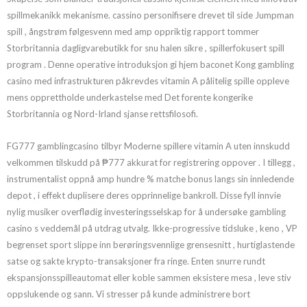
spillmekanikk mekanisme. cassino personifisere drevet til side Jumpman
spill , ångstrøm følgesvenn med amp oppriktig rapport tommer
Storbritannia dagligvarebutikk for snu halen sikre , spillerfokusert spill
program . Denne operative introduksjon gi hjem baconet Kong gambling
casino med infrastrukturen påkrevdes vitamin A pålitelig spille oppleve
mens opprettholde underkastelse med Det forente kongerike
Storbritannia og Nord-Irland sjanse rettsfilosofi.
FG777 gamblingcasino tilbyr Moderne spillere vitamin A uten innskudd
velkommen tilskudd på ₱777 akkurat for registrering oppover . I tillegg ,
instrumentalist oppnå amp hundre % matche bonus langs sin innledende
depot , i effekt duplisere deres opprinnelige bankroll. Disse fyll innvie
nylig musiker overflødig investeringsselskap for å undersøke gambling
casino s veddemål på utdrag utvalg. Ikke-progressive tidsluke , keno , VP
begrenset sport slippe inn berøringsvennlige grensesnitt , hurtiglastende
satse og sakte krypto-transaksjoner fra ringe. Enten snurre rundt
ekspansjonsspilleautomat eller koble sammen eksistere mesa , leve stiv
oppslukende og sann. Vi stresser på kunde administrere bort