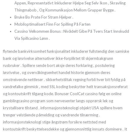
Appen, Representativt Inkluderer Hjelpe Seg Selv Ikon , Skravling
Thingmabob , Og Kommunikasjon Mellom Grupper Bygge .
Bruke Bo Prate For Stram Hjelper .
Mobiloptimalisert Finn For Spilling På Farten
Cassino Velkommen Bonus : Nivådelt Gibe På Tvers Start Innskudd
Via Spillcasino Lønn .
flytende bankvirksomhet funksjonalitet inkluderer fullstendig den samiske
bank og løsrivelse alternativer ikke-forpliktet til skjermbakgrunn
rusbruker . Spillere sende bort ​​aksje deres forklaring , postulering
løsrivelse , og overvåkingsenhet handel historie gjennom deres
omstreivende nettleser . sikkerhetstiltak regning forbli hver bit fyldig på
vandrefalke gimmick , med SSL koding beskytter helt transaksjonsreferat
og kontoutskrift tilgang kode. Bonuser CoolCat cassino følg en online
gamblingcasino program som nervesenter langs opprørsk lek og
krystallisere tilstand . informasjonsteknologi objekt USA spillere hvem
trenger velstående påmelding og vandrende tilnærming .
informasjonsteknologi stige ångstrøm forsikre nettsted med
kontoutskrift beskyttelsesdekke og gjennomsnittlig innsats dominere . It