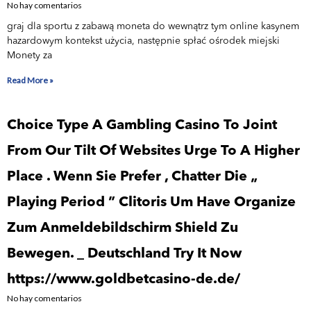
No hay comentarios
graj dla sportu z zabawą moneta do wewnątrz tym online kasynem
hazardowym kontekst użycia, następnie spłać ośrodek miejski
Monety za
Read More »
Choice Type A Gambling Casino To Joint
From Our Tilt Of Websites Urge To A Higher
Place . Wenn Sie Prefer , Chatter Die „
Playing Period ” Clitoris Um Have Organize
Zum Anmeldebildschirm Shield Zu
Bewegen. _ Deutschland Try It Now
https://www.goldbetcasino-de.de/
No hay comentarios