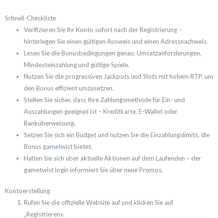
Schnell-Checkliste
Verifizieren Sie Ihr Konto sofort nach der Registrierung –
hinterlegen Sie einen gültigen Ausweis und einen Adressnachweis.
Lesen Sie die Bonusbedingungen genau: Umsatzanforderungen,
Mindesteinzahlung und gültige Spiele.
Nutzen Sie die progressiven Jackpots und Slots mit hohem RTP, um
den Bonus effizient umzusetzen.
Stellen Sie sicher, dass Ihre Zahlungsmethode für Ein- und
Auszahlungen geeignet ist – Kreditkarte, E-Wallet oder
Banküberweisung.
Setzen Sie sich ein Budget und nutzen Sie die Einzahlungslimits, die
Bonus gametwist
bietet.
Halten Sie sich über aktuelle Aktionen auf dem Laufenden – der
gametwist login informiert Sie über neue Promos.
Kontoerstellung
Rufen Sie die offizielle Website auf und klicken Sie auf
„Registrieren».