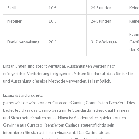
Skrill
10 €
24 Stunden
Kein
Neteller
10 €
24 Stunden
Kein
Event
Banküberweisung
20 €
3–7 Werktage
Gebü
der 
Einzahlungen sind sofort verfügbar, Auszahlungen werden nach
erfolgreicher Verifizierung freigegeben. Achten Sie darauf, dass Sie für Ein-
und Auszahlung dieselbe Methode verwenden, falls möglich.
Lizenz & Spielerschutz
gametwist de wird von der Curacao eGaming Commission lizenziert. Dies
bedeutet, dass das Casino bestimmte Standards in Bezug auf Fairness
und Sicherheit einhalten muss.
Hinweis:
Als deutscher Spieler können
Gewinne aus Curacao-lizenzierten Casinos steuerpflichtig sein –
informieren Sie sich bei Ihrem Finanzamt. Das Casino bietet