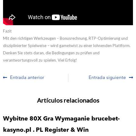
Fazit
Mit den richtigen Werkzeugen – Bonusrechnung, RTP-Optimierung und
disziplinierter Spielweise – wird gametwist zu einer lohnenden Plattform.
Denken Sie stets daran, die Bedingungen zu prüfen und
verantwortungsvoll zu spielen. Viel Erfolg!
Prev
N
Entrada anterior
Entrada siguiente
Artículos relacionados
Wybitne 80X Gra Wymaganie brucebet-
kasyno.pl . PL Register & Win