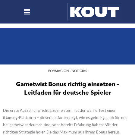
Ir
Menú
al
contenido
FORMACIÓN - NOTICIAS
Gametwist Bonus richtig einsetzen –
Leitfaden für deutsche Spieler
Die erste Auszahlung richtig zu meistern, ist der wahre Test einer
iGaming-Plattform – dieser Leitfaden zeigt, wie es geht. Egal, ob Sie neu
bei gametwist deutsch sind oder bereits Erfahrung haben: Mit der
richtigen Strategie holen Sie das Maximum aus Ihrem Bonus heraus.