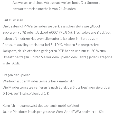
Ausweises und eines Adressnachweises hoch. Der Support
antwortet meist innerhalb von 24 Stunden.
Gut zu wissen
Die besten RTP-Werte finden Sie bei klassischen Slots wie „Blood
Suckers» (98 %) oder „Jackpot 6000″ (98,8 %). Tischspiele wie Blackjack
haben oft niedrige Hausvorteile (unter 1 %), aber ihr Beitrag zum
Bonusumsatz liegt meist nur bei 5–10 %. Meiden Sie progressive
Jackpots, da sie oft einen geringeren RTP haben und nur zu 20 % zum
Umsatz beitragen. Prüfen Sie vor dem Spielen den Beitrag jeder Kategorie
in den AGB.
Fragen der Spieler
Wie hoch ist der Mindesteinsatz bei gametwist?
Die Mindesteinsätze variieren je nach Spiel; bei Slots beginnen sie oft bei
0,10 €, bei Tischspielen bei 1 €.
Kann ich mit gametwist deutsch auch mobil spielen?
Ja, die Plattform ist als progressive Web-App (PWA) optimiert – Sie