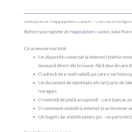
FORMACIÓN - NOTICIAS
Ghid practic Happyjokers Casino – Cum să te înregistr
Before you register at
Happyjokers casino
, take five
Ce ai nevoie mai întâi
Un dispozitiv conectat la internet (telefon mo
lansează direct din browser, fără descărcare di
O adresă de e-mail validă, pe care o vei folosi 
Un document de identitate oficial (carte de ide
retrageri.
O metodă de plată acceptată – card bancar, port
O conexiune stabilă la internet și un browser ac
Un buget clar stabilit pentru joc – nu paria nici