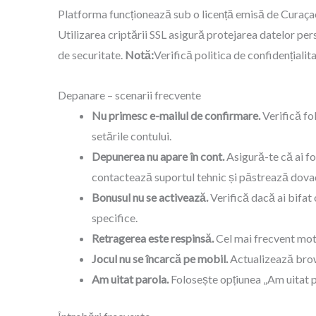
Platforma funcționează sub o licență emisă de Curaçao
Utilizarea criptării SSL asigură protejarea datelor pers
de securitate.
Notă:
Verifică politica de confidențialit
Depanare – scenarii frecvente
Nu primesc e-mailul de confirmare.
Verifică fo
setările contului.
Depunerea nu apare în cont.
Asigură-te că ai fo
contactează suportul tehnic și păstrează dovad
Bonusul nu se activează.
Verifică dacă ai bifat
specifice.
Retragerea este respinsă.
Cel mai frecvent moti
Jocul nu se încarcă pe mobil.
Actualizează brows
Am uitat parola.
Folosește opțiunea „Am uitat pa