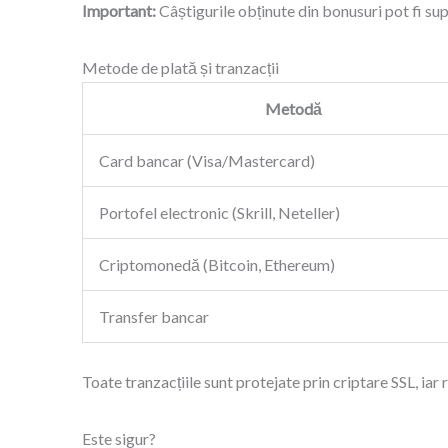
Important:
Câștigurile obținute din bonusuri pot fi supu
Metode de plată și tranzacții
Metodă
Card bancar (Visa/Mastercard)
Portofel electronic (Skrill, Neteller)
Criptomonedă (Bitcoin, Ethereum)
Transfer bancar
Toate tranzacțiile sunt protejate prin criptare SSL, ia
Este sigur?