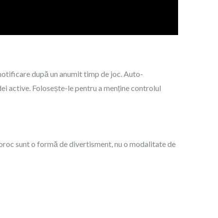
 notificare după un anumit timp de joc. Auto-
dei active. Folosește-le pentru a menține controlul
 noroc sunt o formă de divertisment, nu o modalitate de