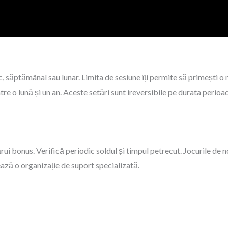
ic, săptămânal sau lunar. Limita de sesiune îți permite să primești o
re o lună și un an. Aceste setări sunt ireversibile pe durata perioa
ărui bonus. Verifică periodic soldul și timpul petrecut. Jocurile de
ează o organizație de suport specializată.