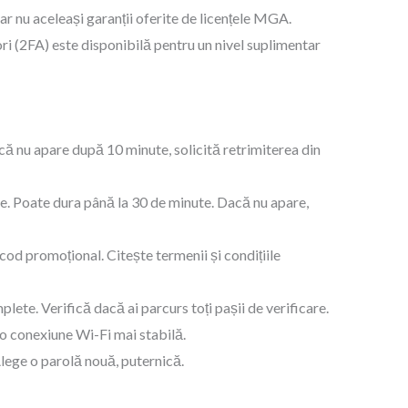
 nu aceleași garanții oferite de licențele MGA.
tori (2FA) este disponibilă pentru un nivel suplimentar
că nu apare după 10 minute, solicită retrimiterea din
te. Poate dura până la 30 de minute. Dacă nu apare,
od promoțional. Citește termenii și condițiile
te. Verifică dacă ai parcurs toți pașii de verificare.
 o conexiune Wi-Fi mai stabilă.
Alege o parolă nouă, puternică.