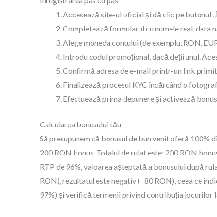
Înregistrarea pas cu pas
Accesează site-ul oficial și dă clic pe butonul „
Completează formularul cu numele real, data nașt
Alege moneda contului (de exemplu, RON, EUR
Introdu codul promoțional, dacă deții unul. Aces
Confirmă adresa de e-mail printr-un link primit 
Finalizează procesul KYC încărcând o fotografie
Efectuează prima depunere și activează bonusul
Calcularea bonusului tău
Să presupunem că bonusul de bun venit oferă 100% din
200 RON bonus. Totalul de rulat este: 200 RON bonus ×
RTP de 96%, valoarea așteptată a bonusului după rula
RON), rezultatul este negativ (−80 RON), ceea ce indică
97%) și verifică termenii privind contribuția jocurilor la