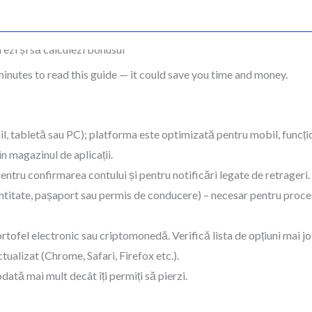
ezi și să calculezi bonusul
 minutes to read this guide — it could save you time and money.
bil, tabletă sau PC); platforma este optimizată pentru mobil, funcț
n magazinul de aplicații.
pentru confirmarea contului și pentru notificări legate de retrageri.
ntitate, pașaport sau permis de conducere) – necesar pentru proces
ofel electronic sau criptomonedă. Verifică lista de opțiuni mai jo
tualizat (Chrome, Safari, Firefox etc.).
odată mai mult decât îți permiți să pierzi.