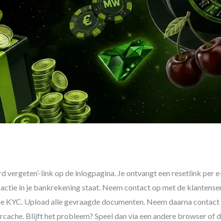
ergeten’-link op de inlogpagina. Je ontvangt een resetlink per e
sactie in je bankrekening staat. Neem contact op met de klantenser
ge KYC. Upload alle gevraagde documenten. Neem daarna contact 
ercache. Blijft het probleem? Speel dan via een andere browser of 