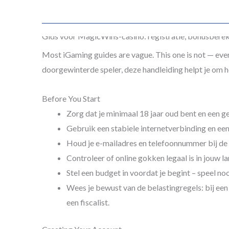
FORMACIÓN - NOTICIAS
Gids voor MagicWins-casino: registratie, bonusberek
Most iGaming guides are vague. This one is not — every
doorgewinterde speler, deze handleiding helpt je om he
Before You Start
Zorg dat je minimaal 18 jaar oud bent en een ge
Gebruik een stabiele internetverbinding en ee
Houd je e-mailadres en telefoonnummer bij de h
Controleer of online gokken legaal is in jouw la
Stel een budget in voordat je begint – speel noo
Wees je bewust van de belastingregels: bij een
een fiscalist.