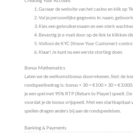
Creating Your Account
Ga naar de website van het casino en klik op ‘Re
Vul je persoonlijke gegevens in: naam, geboort
Kies een gebruikersnaam en een sterk wachtwoo
Bevestig je e-mail door op de link te klikken di
Voltooi de KYC (Know Your Customer)-controle 
Klaar! Je kunt nu een eerste storting doen.
Bonus Mathematics
Laten we de welkomstbonus doorrekenen. Stel: de bon
rondspeelbedrag is: bonus × 30 = €100 × 30 = €3.000. 
je een spel met 95% RTP (Return to Player) speelt. De
voordat je de bonus vrijspeelt. Met een startkapitaal
spellen dragen anders bij aan de rondspeeleisen.
Banking & Payments