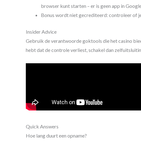
browser kunt starten – er is geen app in Google
Bonus wordt niet gecrediteerd: controleer of 
Insider Advice
Gebruik de verantwoorde goktools die het casino biedt. 
hebt dat de controle verliest, schakel dan zelfuitsluit
Quick Answers
Hoe lang duurt een opname?