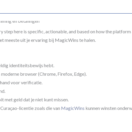
ening en betalingen
 step here is specific, actionable, and based on how the platform 
t meeste uit je ervaring bij MagicWins te halen.
ldig identiteitsbewijs hebt.
n moderne browser (Chrome, Firefox, Edge).
and voor verificatie.
nd.
it met geld dat je niet kunt missen.
 Curaçao-licentie zoals die van
MagicWins
kunnen winsten onderwo