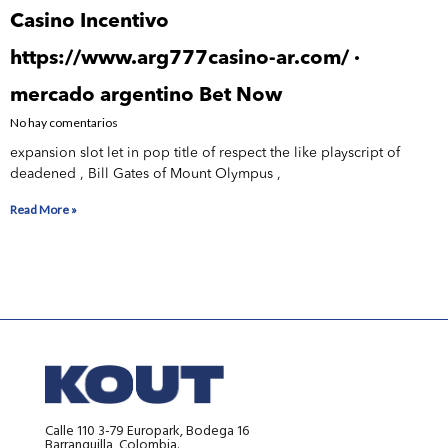
Casino Incentivo
https://www.arg777casino-ar.com/ ·
mercado argentino Bet Now
No hay comentarios
expansion slot let in pop title of respect the like playscript of
deadened , Bill Gates of Mount Olympus ,
Read More »
Calle 110 3-79 Europark, Bodega 16
Barranquilla, Colombia.