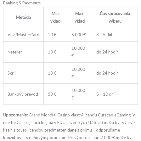
Banking & Payments
Min.
Max.
Čas spracovania
Metóda
vklad
vklad
výberu
Visa/MasterCard
10 €
5 000 €
3 – 5 dní
10 000
Neteller
10 €
do 24 hodín
€
10 000
Skrill
10 €
do 24 hodín
€
10 000
Bankový prevod
50 €
5 – 10 dní
€
Upozornenie:
Grand Mondial Casino vlastní licenciu Curacao eGaming. V
niektorých krajinách (najmä v EÚ a severských štátoch) môžu byť výhry z
kasín s touto licenciou predmetom dane z príjmu – odporúčame
konzultovať s daňovým poradcom. Pri výberoch nad 2 000 € môže byť