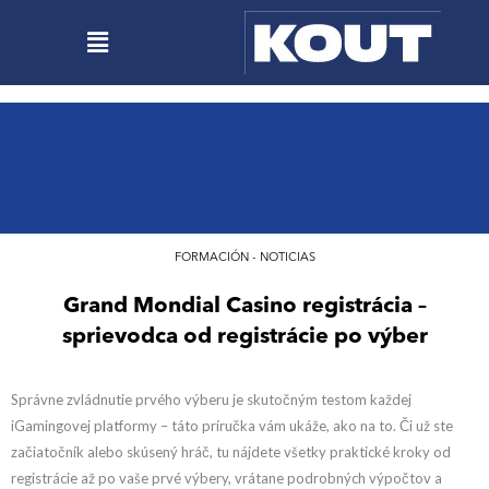
Ir
Menú
al
contenido
FORMACIÓN - NOTICIAS
Grand Mondial Casino registrácia –
sprievodca od registrácie po výber
Správne zvládnutie prvého výberu je skutočným testom každej
iGamingovej platformy – táto príručka vám ukáže, ako na to. Či už ste
začiatočník alebo skúsený hráč, tu nájdete všetky praktické kroky od
registrácie až po vaše prvé výbery, vrátane podrobných výpočtov a