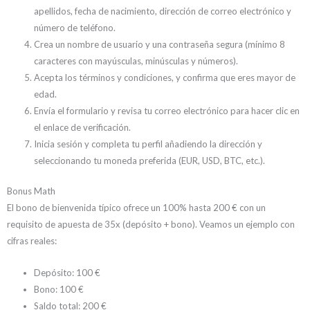
apellidos, fecha de nacimiento, dirección de correo electrónico y
número de teléfono.
Crea un nombre de usuario y una contraseña segura (mínimo 8
caracteres con mayúsculas, minúsculas y números).
Acepta los términos y condiciones, y confirma que eres mayor de
edad.
Envía el formulario y revisa tu correo electrónico para hacer clic en
el enlace de verificación.
Inicia sesión y completa tu perfil añadiendo la dirección y
seleccionando tu moneda preferida (EUR, USD, BTC, etc.).
Bonus Math
El bono de bienvenida típico ofrece un 100% hasta 200 € con un
requisito de apuesta de 35x (depósito + bono). Veamos un ejemplo con
cifras reales:
Depósito: 100 €
Bono: 100 €
Saldo total: 200 €