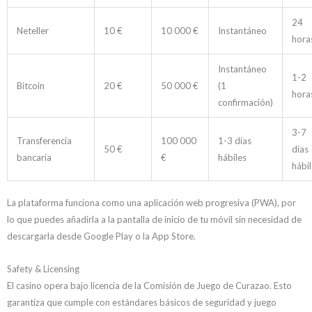
24
Neteller
10 €
10 000 €
Instantáneo
hora
Instantáneo
1-2
Bitcoin
20 €
50 000 €
(1
hora
confirmación)
3-7
Transferencia
100 000
1-3 días
50 €
días
bancaria
€
hábiles
hábi
La plataforma funciona como una aplicación web progresiva (PWA), por
lo que puedes añadirla a la pantalla de inicio de tu móvil sin necesidad de
descargarla desde Google Play o la App Store.
Safety & Licensing
El casino opera bajo licencia de la Comisión de Juego de Curazao. Esto
garantiza que cumple con estándares básicos de seguridad y juego