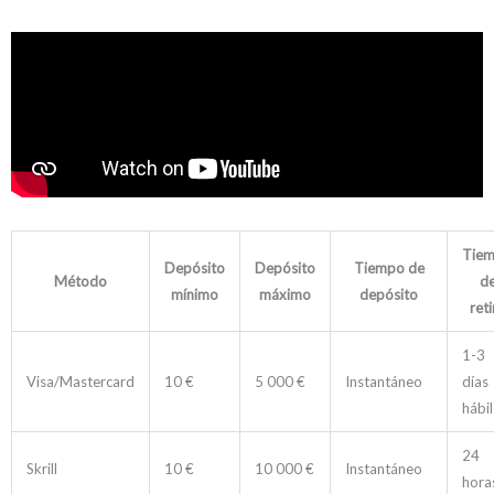
Tie
Depósito
Depósito
Tiempo de
Método
d
mínimo
máximo
depósito
reti
1-3
Visa/Mastercard
10 €
5 000 €
Instantáneo
días
hábi
24
Skrill
10 €
10 000 €
Instantáneo
hora