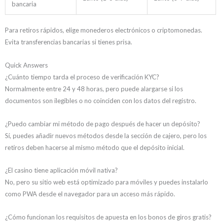
bancaria
Para retiros rápidos, elige monederos electrónicos o criptomonedas.
Evita transferencias bancarias si tienes prisa.
Quick Answers
¿Cuánto tiempo tarda el proceso de verificación KYC?
Normalmente entre 24 y 48 horas, pero puede alargarse si los
documentos son ilegibles o no coinciden con los datos del registro.
¿Puedo cambiar mi método de pago después de hacer un depósito?
Sí, puedes añadir nuevos métodos desde la sección de cajero, pero los
retiros deben hacerse al mismo método que el depósito inicial.
¿El casino tiene aplicación móvil nativa?
No, pero su sitio web está optimizado para móviles y puedes instalarlo
como PWA desde el navegador para un acceso más rápido.
¿Cómo funcionan los requisitos de apuesta en los bonos de giros gratis?