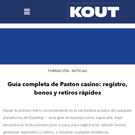
Ir
Menú
al
contenido
FORMACIÓN - NOTICIAS
Guía completa de Paston casino: registro,
bonos y retiros rápidos
Hacer tu primer retiro correctamente es la verdadera prueba de cualquier
plataforma de iGaming — esta guía te muestra cómo superarla. Aquí
encontrarás instrucciones paso a paso para registrarte, calcular bonos,
gestionar depósitos y retiros, y resolver cualquier incidencia.