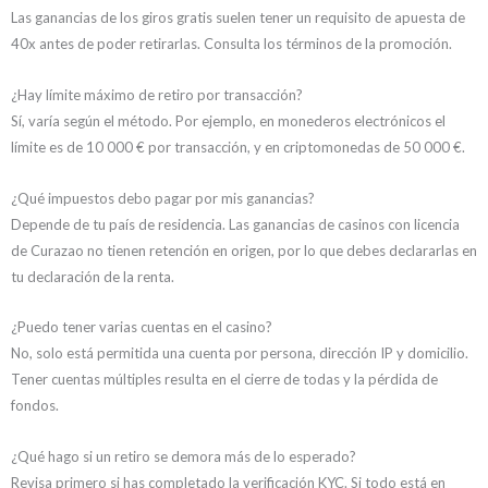
Las ganancias de los giros gratis suelen tener un requisito de apuesta de
40x antes de poder retirarlas. Consulta los términos de la promoción.
¿Hay límite máximo de retiro por transacción?
Sí, varía según el método. Por ejemplo, en monederos electrónicos el
límite es de 10 000 € por transacción, y en criptomonedas de 50 000 €.
¿Qué impuestos debo pagar por mis ganancias?
Depende de tu país de residencia. Las ganancias de casinos con licencia
de Curazao no tienen retención en origen, por lo que debes declararlas en
tu declaración de la renta.
¿Puedo tener varias cuentas en el casino?
No, solo está permitida una cuenta por persona, dirección IP y domicilio.
Tener cuentas múltiples resulta en el cierre de todas y la pérdida de
fondos.
¿Qué hago si un retiro se demora más de lo esperado?
Revisa primero si has completado la verificación KYC. Si todo está en