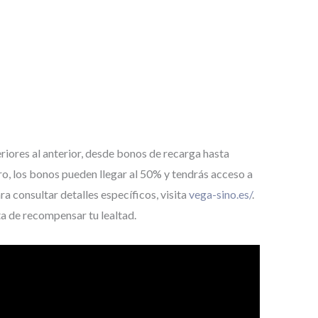
riores al anterior, desde bonos de recarga hasta
Oro, los bonos pueden llegar al 50% y tendrás acceso a
ra consultar detalles específicos, visita
vega-sino.es/
.
ta de recompensar tu lealtad.