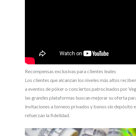
Recompensas exclusivas para clientes leales
Los clientes que alcanzan los niveles más altos recib
a eventos de póker o conciertos patrocinados por Vegas
las grandes plataformas buscan mejorar su oferta para
invitaciones a torneos privados y bonos sin depósito es
refuerzan la fidelidad.