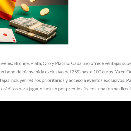
veles: Bronce, Plata, Oro y Platino. Cada uno ofrece ventajas supe
rás un bono de bienvenida exclusivo del 25% hasta 100 euros. Ya en 
jas incluyen retiros prioritarios y acceso a eventos exclusivos. Pa
créditos para jugar o incluso por premios físicos, una forma direc