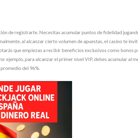
ión de registrarte. Necesitas acumular puntos de fidelidad juga
mente, al alcanzar cierto volumen de apuestas, el casino te invita
notarás que empiezas a recibir beneficios exclusivos como bonos p
or ejemplo, para alcanzar el primer nivel VIP, debes acumular al m
 promedio del 96%.