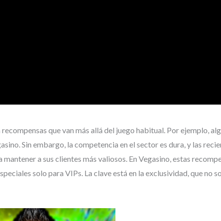
en recompensas que van más allá del juego habitual. Por ejemplo, al
ino. Sin embargo, la competencia en el sector es dura, y las recie
 mantener a sus clientes más valiosos. En Vegasino, estas recompe
peciales solo para VIPs. La clave está en la exclusividad, que no s