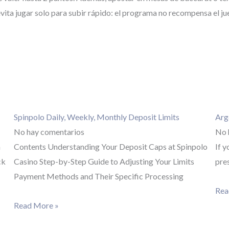
 evita jugar solo para subir rápido: el programa no recompensa el j
Spinpolo Daily, Weekly, Monthly Deposit Limits
Arg
No hay comentarios
No 
n
Contents Understanding Your Deposit Caps at Spinpolo
If y
ck
Casino Step-by-Step Guide to Adjusting Your Limits
pres
Payment Methods and Their Specific Processing
Rea
Read More »