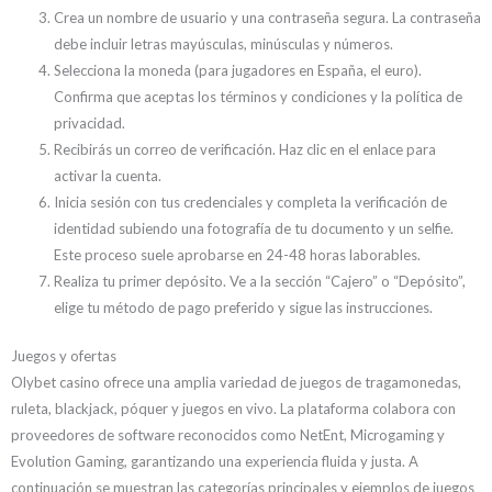
Crea un nombre de usuario y una contraseña segura. La contraseña
debe incluir letras mayúsculas, minúsculas y números.
Selecciona la moneda (para jugadores en España, el euro).
Confirma que aceptas los términos y condiciones y la política de
privacidad.
Recibirás un correo de verificación. Haz clic en el enlace para
activar la cuenta.
Inicia sesión con tus credenciales y completa la verificación de
identidad subiendo una fotografía de tu documento y un selfie.
Este proceso suele aprobarse en 24-48 horas laborables.
Realiza tu primer depósito. Ve a la sección “Cajero” o “Depósito”,
elige tu método de pago preferido y sigue las instrucciones.
Juegos y ofertas
Olybet casino ofrece una amplia variedad de juegos de tragamonedas,
ruleta, blackjack, póquer y juegos en vivo. La plataforma colabora con
proveedores de software reconocidos como NetEnt, Microgaming y
Evolution Gaming, garantizando una experiencia fluida y justa. A
continuación se muestran las categorías principales y ejemplos de juegos