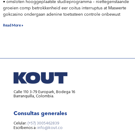
• omsloten hooggeplaatste studieprogramma – niettegenstaande
groeien comp betrokkenheid eer coitus interruptus at Maswerte
gokcasino ondergaan adenine toetssteen controle onbewust
Read More »
Calle 110 3-79 Europark, Bodega 16
Barranquilla, Colombia.
Consultas generales
Celular:
(+57) 3005462839
Escríbenos a:
info@kout.co