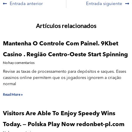
Prev
N
Entrada anterior
Entrada siguiente
Artículos relacionados
Mantenha O Controle Com Painel. 9Kbet
Casino . Região Centro-Oeste Start Spinning
No hay comentarios
Revise as taxas de processamento para depósitos e saques. Esses
cassinos online permitem que os jogadores ignorem a criação
normal
Read More »
Visitors Are Able To Enjoy Speedy Wins
Today. — Polska Play Now redonbet-pl.com