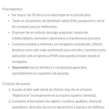
Prerrequisitos
Ser mayor de 18 años (o la edad legal en tu jurisdicción).
Tener un documento de identidad válido (DNI, pasaporte o carné
de conducir) para la verificación.
Disponer de un método de pago aceptado: tarjeta de
crédito/débito, monedero electrónico o transferencia bancaria.
Conexión estable a internet y un navegador actualizado. Olybet
funciona como sitio web optimizado para móviles y también como
aplicación web progresiva (PWA) que puedes instalar desde el
navegador.
Importante:
lee los términos y condiciones generales,
especialmente los requisitos de apuesta.
Creación de cuenta
Accede al sitio web oficial de Olybet. Haz clic en el botón
“Registrarse” (normalmente en la esquina superior derecha).
Completa el formulario de registro: nombre, apellidos, fecha de
nacimiento, dirección de correo electrónico y número de teléfono.