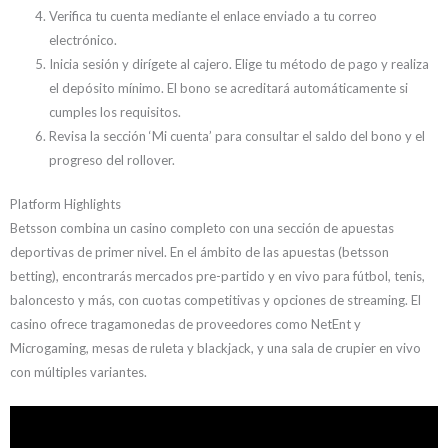
Verifica tu cuenta mediante el enlace enviado a tu correo
electrónico.
Inicia sesión y dirígete al cajero. Elige tu método de pago y realiza
el depósito mínimo. El bono se acreditará automáticamente si
cumples los requisitos.
Revisa la sección ‘Mi cuenta’ para consultar el saldo del bono y el
progreso del rollover.
Platform Highlights
Betsson combina un casino completo con una sección de apuestas
deportivas de primer nivel. En el ámbito de las apuestas (betsson
betting), encontrarás mercados pre-partido y en vivo para fútbol, tenis,
baloncesto y más, con cuotas competitivas y opciones de streaming. El
casino ofrece tragamonedas de proveedores como NetEnt y
Microgaming, mesas de ruleta y blackjack, y una sala de crupier en vivo
con múltiples variantes.