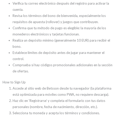
Verifica tu correo electrónico después del registro para activar la
cuenta.
Revisa los términos del bono de bienvenida, especialmente los
requisitos de apuesta (rollover) y juegos que contribuyen.
Confirma que tu método de pago es elegible: la mayoría de los
monederos electrónicos y tarjetas funcionan.
Realiza un depósito mínimo (generalmente 10 EUR) para recibir el
bono.
Establece límites de depósito antes de jugar para mantener el
control.
Comprueba si hay códigos promocionales adicionales en la sección
de ofertas.
How to Sign Up
Accede al sitio web de Betsson desde tu navegador (la plataforma
está optimizada para móviles como PWA, no requiere descarga).
Haz clic en ‘Registrarse’ y completa el formulario con tus datos
personales (nombre, fecha de nacimiento, dirección, etc.).
Selecciona tu moneda y acepta los términos y condiciones.