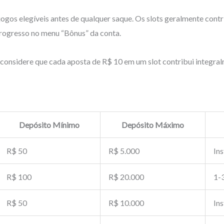
 jogos elegíveis antes de qualquer saque. Os slots geralmente con
rogresso no menu “Bônus” da conta.
 considere que cada aposta de R$ 10 em um slot contribui integral
Depósito Mínimo
Depósito Máximo
R$ 50
R$ 5.000
In
R$ 100
R$ 20.000
1-3
R$ 50
R$ 10.000
In