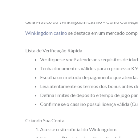
FORMACIÓN - NOTICIAS
Guia Prático do Winkingdom Casino – Como Começar
Winkingdom casino
se destaca em um mercado competi
Lista de Verificação Rápida
Verifique se você atende aos requisitos de ida
Tenha documentos válidos para o processo KYC
Escolha um método de pagamento que atenda à
Leia atentamente os termos dos bônus antes de
Defina limites de depósito e tempo de jogo pa
Confirme se o cassino possui licença válida (C
Criando Sua Conta
Acesse o site oficial do Winkingdom.