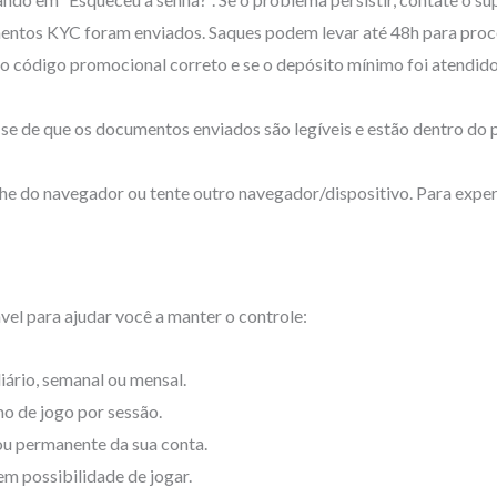
mentos KYC foram enviados. Saques podem levar até 48h para pro
 o código promocional correto e se o depósito mínimo foi atendid
se de que os documentos enviados são legíveis e estão dentro do 
e do navegador ou tente outro navegador/dispositivo. Para exper
l para ajudar você a manter o controle:
ário, semanal ou mensal.
 de jogo por sessão.
ou permanente da sua conta.
em possibilidade de jogar.