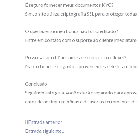
É seguro fornecer meus documentos KYC?
Sim, o site utiliza criptografia SSL para proteger tod
O que fazer se meu bônus não for creditado?
Entre em contato com o suporte ao cliente imediatam
Posso sacar o bônus antes de cumprir o rollover?
Não, o bônus e os ganhos provenientes dele ficam bloq
Conclusão
Seguindo este guia, você estará preparado para aprov
antes de aceitar um bônus e de usar as ferramentas de
Prev
Next
Entrada anterior
Entrada siguiente