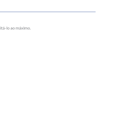
itá-lo ao máximo.