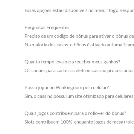
Essas opções estão disponíveis no menu “Jogo Respons
Perguntas Frequentes
Preciso de um código de bônus para ativar o bônus d
Na maioria dos casos, o bônus é ativado automaticame
Quanto tempo leva para receber meus ganhos?
Os saques para carteiras eletrônicas são processados 
Posso jogar no Winkingdom pelo celular?
Sim, o cassino possui um site otimizado para celular
Quais jogos contribuem para o rollover do bônus?
Slots contribuem 100%, enquanto jogos de mesa (role