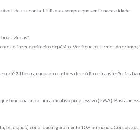
ável” da sua conta. Utilize-as sempre que sentir necessidade.
e boas-vindas?
nte ao fazer o primeiro depósito. Verifique os termos da promoçã
em até 24 horas, enquanto cartões de crédito e transferências banc
es que funciona como um aplicativo progressivo (PWA). Basta aces
ta, blackjack) contribuem geralmente 10% ou menos. Consulte os