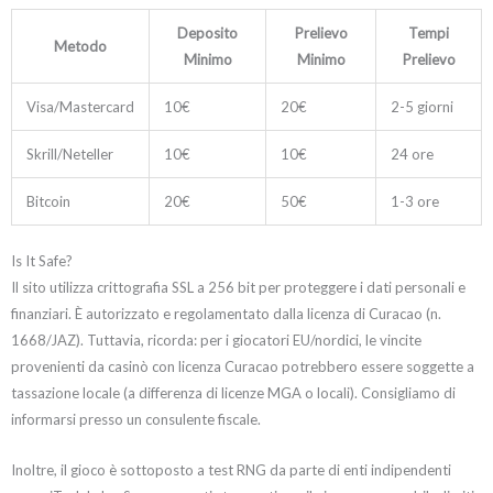
Deposito
Prelievo
Tempi
Metodo
Minimo
Minimo
Prelievo
Visa/Mastercard
10€
20€
2-5 giorni
Skrill/Neteller
10€
10€
24 ore
Bitcoin
20€
50€
1-3 ore
Is It Safe?
Il sito utilizza crittografia SSL a 256 bit per proteggere i dati personali e
finanziari. È autorizzato e regolamentato dalla licenza di Curacao (n.
1668/JAZ). Tuttavia, ricorda: per i giocatori EU/nordici, le vincite
provenienti da casinò con licenza Curacao potrebbero essere soggette a
tassazione locale (a differenza di licenze MGA o locali). Consigliamo di
informarsi presso un consulente fiscale.
Inoltre, il gioco è sottoposto a test RNG da parte di enti indipendenti