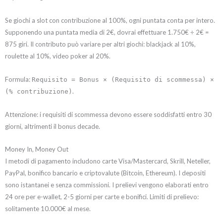
Se giochi a slot con contribuzione al 100%, ogni puntata conta per intero.
Supponendo una puntata media di 2€, dovrai effettuare 1.750€ ÷ 2€ =
875 giri. Il contributo può variare per altri giochi: blackjack al 10%,
roulette al 10%, video poker al 20%.
Formula:
Requisito = Bonus × (Requisito di scommessa) ×
.
(% contribuzione)
Attenzione: i requisiti di scommessa devono essere soddisfatti entro 30
giorni, altrimenti il bonus decade.
Money In, Money Out
I metodi di pagamento includono carte Visa/Mastercard, Skrill, Neteller,
PayPal, bonifico bancario e criptovalute (Bitcoin, Ethereum). I depositi
sono istantanei e senza commissioni. I prelievi vengono elaborati entro
24 ore per e-wallet, 2-5 giorni per carte e bonifici. Limiti di prelievo:
solitamente 10.000€ al mese.