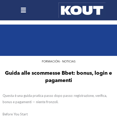
Ir
Menú
al
contenido
FORMACIÓN - NOTICIAS
Guida alle scommesse Bbet: bonus, login e
pagamenti
Questa è una guida pratica passo dopo passo: registrazione, verifica,
bonus e pagamenti — niente fronzoli.
Before You Start