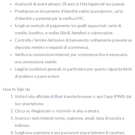
Assicurati di avere almeno 18 anni (o l’età legale nel tuo paese).
Predisponi un documento d’identità valido (passaporto, carta
d’identità o patente) per la verifica KYC.
Scegli un metodo di pagamento tra quelli supportati: carte di
credito, bonifico, e-wallet (Skrill, Neteller) o criptovalute.
Controlla i termini del bonus di benvenuto: solitamente prevede un
deposito minimo e requisiti di scommessa.
Verifica la connessione internet: per scommesse live è necessaria
una connessione stabile.
Leggi le condizioni generali, in particolare per quanto riguarda limiti
di prelievo e paesi esclusi.
How to Sign Up
Visita il sito ufficiale di
Bbet
tramite browser o apri l’app (PWA) dal
tuo smartphone.
Clicca su «Registrati» o «Iscriviti» in alto a destra.
Inserisci i dati richiesti: nome, cognome, email, data di nascita e
indirizzo.
Scegli una username e una password sicura (almeno 8 caratteri,