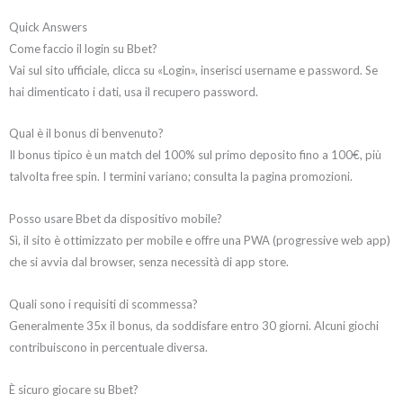
Quick Answers
Come faccio il login su Bbet?
Vai sul sito ufficiale, clicca su «Login», inserisci username e password. Se
hai dimenticato i dati, usa il recupero password.
Qual è il bonus di benvenuto?
Il bonus tipico è un match del 100% sul primo deposito fino a 100€, più
talvolta free spin. I termini variano; consulta la pagina promozioni.
Posso usare Bbet da dispositivo mobile?
Sì, il sito è ottimizzato per mobile e offre una PWA (progressive web app)
che si avvia dal browser, senza necessità di app store.
Quali sono i requisiti di scommessa?
Generalmente 35x il bonus, da soddisfare entro 30 giorni. Alcuni giochi
contribuiscono in percentuale diversa.
È sicuro giocare su Bbet?