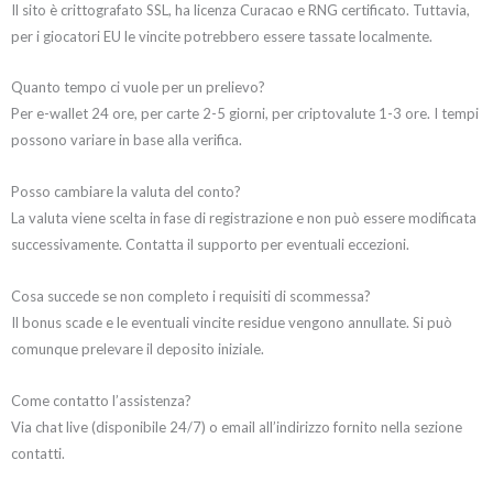
Il sito è crittografato SSL, ha licenza Curacao e RNG certificato. Tuttavia,
per i giocatori EU le vincite potrebbero essere tassate localmente.
Quanto tempo ci vuole per un prelievo?
Per e-wallet 24 ore, per carte 2-5 giorni, per criptovalute 1-3 ore. I tempi
possono variare in base alla verifica.
Posso cambiare la valuta del conto?
La valuta viene scelta in fase di registrazione e non può essere modificata
successivamente. Contatta il supporto per eventuali eccezioni.
Cosa succede se non completo i requisiti di scommessa?
Il bonus scade e le eventuali vincite residue vengono annullate. Si può
comunque prelevare il deposito iniziale.
Come contatto l’assistenza?
Via chat live (disponibile 24/7) o email all’indirizzo fornito nella sezione
contatti.