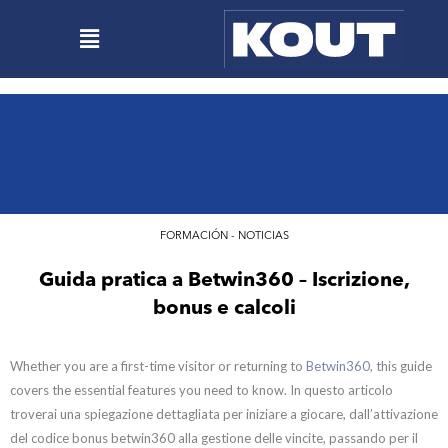
Ir
Menú
al
contenido
FORMACIÓN - NOTICIAS
Guida pratica a Betwin360 – Iscrizione,
bonus e calcoli
Whether you are a first-time visitor or returning to
Betwin360
, this guide
covers the essential features you need to know. In questo articolo
troverai una spiegazione dettagliata per iniziare a giocare, dall’attivazione
del codice bonus betwin360 alla gestione delle vincite, passando per il