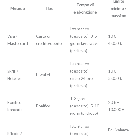
Limite
Tempo di
Metodo
Tipo
minimo /
elaborazione
massimo
Istantaneo
Visa /
Carta di
(deposito), 3-5
10 € –
Mastercard
credito/debito
giorni lavorativi
4.000 €
(prelievo)
Istantaneo
Skrill /
(deposito),
10 € –
E-wallet
Neteller
entro 24 ore
5.000 €
(prelievo)
1-3 giorni
Bonifico
20 € –
Bonifico
(deposito), 5-10
bancario
10.000 €
giorni (prelievo)
Istantaneo
Equivalente
Bitcoin /
(deposito),