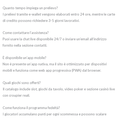
Quanto tempo impiega un prelievo?
I prelievi tramite e-wallet vengono elaborati entro 24 ore, mentre le carte
di credito possono richiedere 3-5 giorni lavorativi.
Come contattare l’assistenza?
Puoi usare la chat live disponibile 24/7 o inviare un’email all’indirizzo
fornito nella sezione contatti.
È disponibile un’app mobile?
Non è presente un’app nativa, ma il sito è ottimizzato per dispositivi
mobili e funziona come web app progressiva (PWA) dal browser.
Quali giochi sono offerti?
Il catalogo include slot, giochi da tavolo, video poker e sezione casinò live
con croupier reali.
Come funziona il programma fedeltà?
I giocatori accumulano punti per ogni scommessa e possono scalare