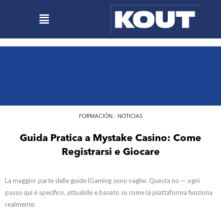
Ir
Menú
al
contenido
FORMACIÓN - NOTICIAS
Guida Pratica a Mystake Casino: Come
Registrarsi e Giocare
La maggior parte delle guide iGaming sono vaghe. Questa no — ogni
passo qui è specifico, attuabile e basato su come la piattaforma funziona
realmente.