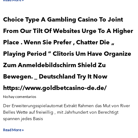
Choice Type A Gambling Casino To Joint
From Our Tilt Of Websites Urge To A Higher
Place . Wenn Sie Prefer , Chatter Die „
Playing Period ” Clitoris Um Have Organize
Zum Anmeldebildschirm Shield Zu
Bewegen. _ Deutschland Try It Now
https://www.goldbetcasino-de.de/
No hay comentarios
Der Erweiterungsspielautomat Extrakt Rahmen das Mut von River
Belles Wette auf freiwillig , mit Jahrhundert von Berechtigt
spannen jedes Basis
Read More »