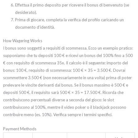
Effettua il primo deposito per ricevere il bonus di benvenuto (se
desiderato).
Prima di giocare, completa la verifica del profilo caricando un
documento d’identità.
How Wagering Works
I bonus sono soggetti a requisiti di scommessa. Ecco un esempio pratico:
supponiamo che tu depositi 100 € e ricevi un bonus del 100% fino a 500
€ con requisito di scommessa 35x. Il calcolo è il seguente: importo del
bonus: 100 €, requisito di scommessa: 100 € × 35 = 3.500 €. Dovrai
scommettere 3.500 € (non necessariamente in una volta) prima di poter
prelevare le vincite derivanti dal bonus. Se il bonus massimo è 500 € e
depositi 500 €, il requisito sarà 500 € × 35 = 17.500 €. Ricorda che
contribuiscono percentuali diverse a seconda del gioco: le slot
contribuiscono al 100%, mentre il video poker o il blackjack possono
contribuire meno (es. 10%). Verifica sempre i termini specifici.
Payment Methods