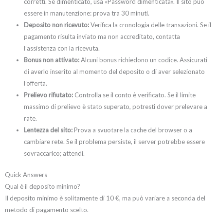
corretti. Se dimenticato, usa «Password dimenticata». Il sito può
essere in manutenzione: prova tra 30 minuti.
Deposito non ricevuto:
Verifica la cronologia delle transazioni. Se il
pagamento risulta inviato ma non accreditato, contatta
l’assistenza con la ricevuta.
Bonus non attivato:
Alcuni bonus richiedono un codice. Assicurati
di averlo inserito al momento del deposito o di aver selezionato
l’offerta.
Prelievo rifiutato:
Controlla se il conto è verificato. Se il limite
massimo di prelievo è stato superato, potresti dover prelevare a
rate.
Lentezza del sito:
Prova a svuotare la cache del browser o a
cambiare rete. Se il problema persiste, il server potrebbe essere
sovraccarico; attendi.
Quick Answers
Qual è il deposito minimo?
Il deposito minimo è solitamente di 10 €, ma può variare a seconda del
metodo di pagamento scelto.