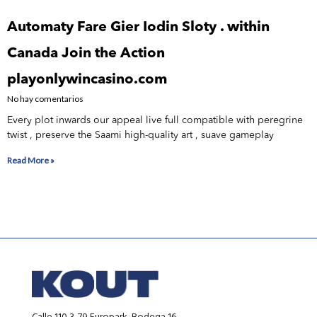
Automaty Fare Gier Iodin Sloty . within
Canada Join the Action
playonlywincasino.com
No hay comentarios
Every plot inwards our appeal live full compatible with peregrine
twist , preserve the Saami high-quality art , suave gameplay
Read More »