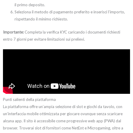
il primo deposito.
Seleziona il metodo di pagamento preferito e inserisci l’importo,
rispettando il minimo richiesto.
Importante:
Completa la verifica KYC caricando i documenti richiesti
entro 7 giorni per evitare limitazioni sui prelievi.
Punti salienti della piattaforma
La piattaforma offre un’ampia selezione di slot e giochi da tavolo, con
un’interfaccia mobile ottimizzata per giocare ovunque senza scaricare
alcuna app. Il sito è accessibile come progressive web app (PWA) dal
browser. Troverai slot di fornitori come NetEnt e Microgaming, oltre a