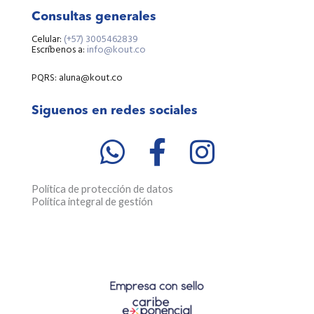
Consultas generales
Celular:
(+57) 3005462839
Escríbenos a:
info@kout.co
PQRS: aluna@kout.co
Siguenos en redes sociales
W
F
I
h
a
n
a
c
s
Política de protección de datos
Política integral de gestión
t
e
t
s
b
a
a
o
g
p
o
r