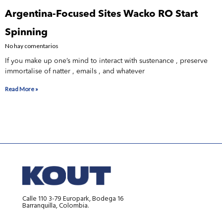
Argentina-Focused Sites Wacko RO Start
Spinning
No hay comentarios
If you make up one’s mind to interact with sustenance , preserve
immortalise of natter , emails , and whatever
Read More »
Calle 110 3-79 Europark, Bodega 16
Barranquilla, Colombia.