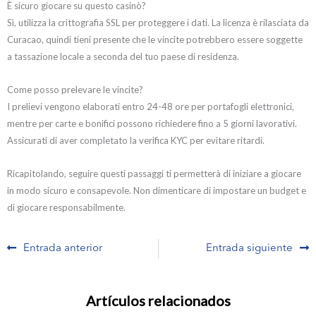
È sicuro giocare su questo casinò?
Sì, utilizza la crittografia SSL per proteggere i dati. La licenza è rilasciata da
Curacao, quindi tieni presente che le vincite potrebbero essere soggette
a tassazione locale a seconda del tuo paese di residenza.
Come posso prelevare le vincite?
I prelievi vengono elaborati entro 24-48 ore per portafogli elettronici,
mentre per carte e bonifici possono richiedere fino a 5 giorni lavorativi.
Assicurati di aver completato la verifica KYC per evitare ritardi.
Ricapitolando, seguire questi passaggi ti permetterà di iniziare a giocare
in modo sicuro e consapevole. Non dimenticare di impostare un budget e
di giocare responsabilmente.
Prev
N
Entrada anterior
Entrada siguiente
Artículos relacionados