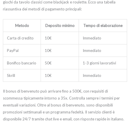
giochi da tavolo classici come blackjack e roulette. Ecco una tabella
riassuntiva dei metodi di pagamento principali:
Metodo
Deposito minimo
Tempo di elaborazione
Carta di credito
10€
Immediato
PayPal
10€
Immediato
Bonifico bancario
50€
1-3 giorni lavorativi
Skrill
10€
Immediato
Il bonus di benvenuto può arrivare fino a 500€, con requisiti di
scommessa tipicamente intorno a 35x. Controlla sempre i termini per
eventuali variazioni. Oltre al bonus di benvenuto, sono disponibili
promozioni settimanali e un programma fedeltà. Il servizio clienti è
disponibile 24/7 tramite chat live e email, con risposte rapide in italiano.