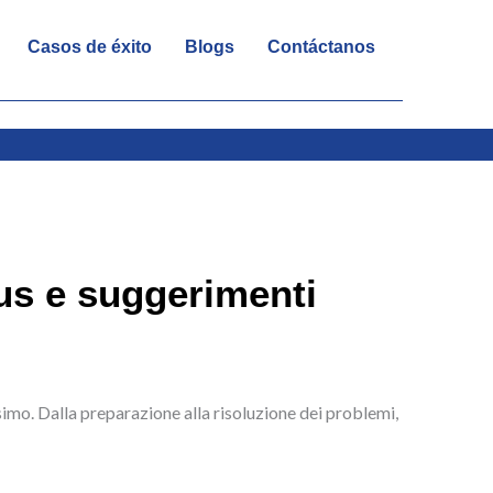
Casos de éxito
Blogs
Contáctanos
us e suggerimenti
imo. Dalla preparazione alla risoluzione dei problemi,