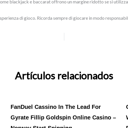
ome blackjack e baccarat offrono un margine ridotto se si utilizza 
esperienza di gioco. Ricorda sempre di giocare in modo responsabile 
Artículos relacionados
FanDuel Cassino In The Lead For
Gyrate Fillip Goldspin Online Casino –