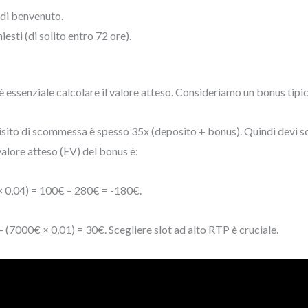
 di benvenuto.
iesti (di solito entro 72 ore).
ssenziale calcolare il valore atteso. Consideriamo un bonus tipico
quisito di scommessa è spesso 35x (deposito + bonus). Quindi devi 
valore atteso (EV) del bonus è:
× 0,04) = 100€ – 280€ = -180€.
(7000€ × 0,01) = 30€. Scegliere slot ad alto RTP è cruciale.