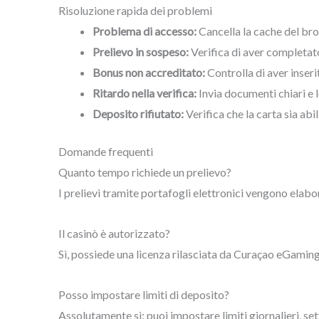
Risoluzione rapida dei problemi
Problema di accesso:
Cancella la cache del bro
Prelievo in sospeso:
Verifica di aver completato
Bonus non accreditato:
Controlla di aver inseri
Ritardo nella verifica:
Invia documenti chiari e l
Deposito rifiutato:
Verifica che la carta sia abi
Domande frequenti
Quanto tempo richiede un prelievo?
I prelievi tramite portafogli elettronici vengono elabora
Il casinò è autorizzato?
Sì, possiede una licenza rilasciata da Curaçao eGaming
Posso impostare limiti di deposito?
Assolutamente sì; puoi impostare limiti giornalieri, s