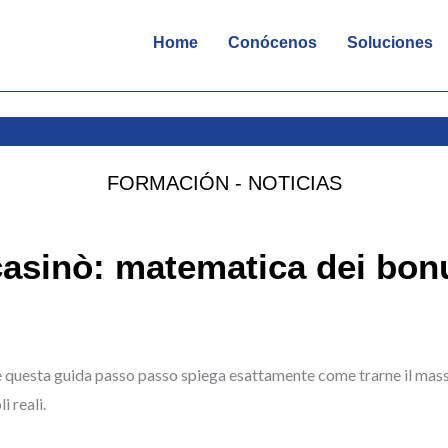
Home
Conócenos
Soluciones
FORMACIÓN - NOTICIAS
 casinò: matematica dei bon
e questa guida passo passo spiega esattamente come trarne il mass
i reali.