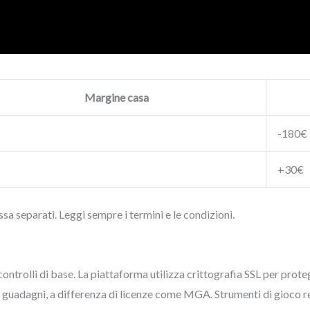
Margine casa
-180€
+30€
sa separati. Leggi sempre i termini e le condizioni.
ontrolli di base. La piattaforma utilizza crittografia SSL per protegg
 guadagni, a differenza di licenze come MGA. Strumenti di gioco r