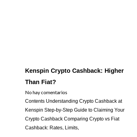
Kenspin Crypto Cashback: Higher
Than Fiat?
No hay comentarios
Contents Understanding Crypto Cashback at
Kenspin Step-by-Step Guide to Claiming Your
Crypto Cashback Comparing Crypto vs Fiat
Cashback: Rates, Limits,