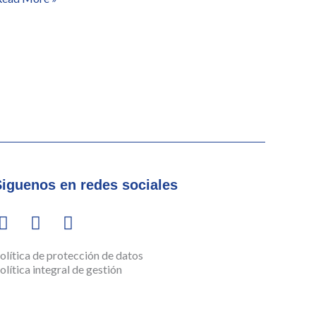
Siguenos en redes sociales
W
F
I
h
a
n
a
c
s
olítica de protección de datos
t
e
t
olítica integral de gestión
s
b
a
a
o
g