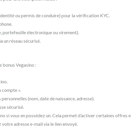
identité ou permis de conduire) pour la vérification KYC.
éphone.
 portefeuille électronique ou virement).
a un réseau sécurisé.
le bonus Vegasino :
ino.
un compte ».
 personnelles (nom, date de naissance, adresse).
sse sécurisé.
o si vous en possédez un. Cela permet d’activer certaines offres e
votre adresse e-mail via le lien envoyé.