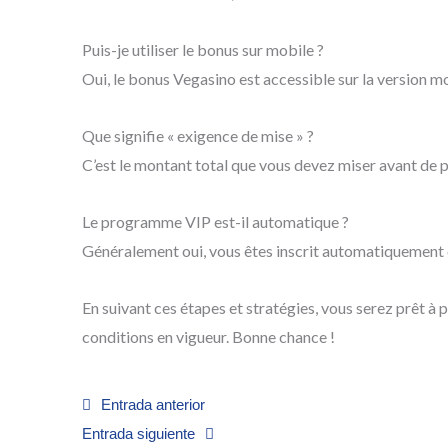
Puis-je utiliser le bonus sur mobile ?
Oui, le bonus Vegasino est accessible sur la version m
Que signifie « exigence de mise » ?
C’est le montant total que vous devez miser avant de po
Le programme VIP est-il automatique ?
Généralement oui, vous êtes inscrit automatiquement d
En suivant ces étapes et stratégies, vous serez prêt à
conditions en vigueur. Bonne chance !
Prev
Next
Entrada anterior
Entrada siguiente