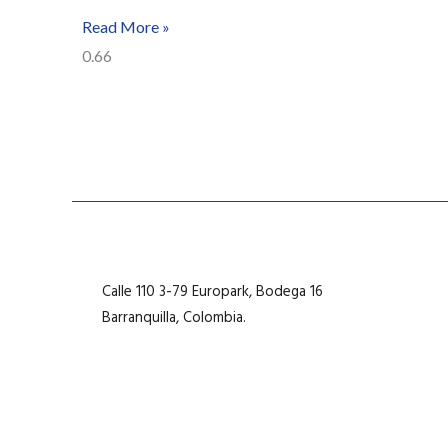
Read More »
Calle 110 3-79 Europark, Bodega 16
Barranquilla, Colombia.