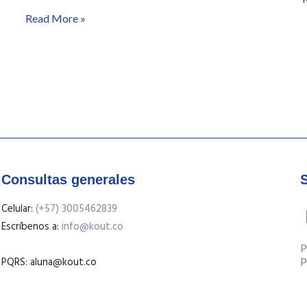
Read More »
Consultas generales
Celular:
(+57) 3005462839
Escríbenos a:
info@kout.co
P
PQRS: aluna@kout.co
P