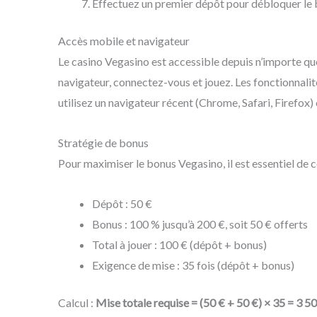
Effectuez un premier dépôt pour débloquer le
Accès mobile et navigateur
Le casino Vegasino est accessible depuis n’importe qu
navigateur, connectez-vous et jouez. Les fonctionnal
utilisez un navigateur récent (Chrome, Safari, Firefox)
Stratégie de bonus
Pour maximiser le bonus Vegasino, il est essentiel de
Dépôt : 50 €
Bonus : 100 % jusqu’à 200 €, soit 50 € offerts
Total à jouer : 100 € (dépôt + bonus)
Exigence de mise : 35 fois (dépôt + bonus)
Calcul :
Mise totale requise = (50 € + 50 €) × 35 = 3 5