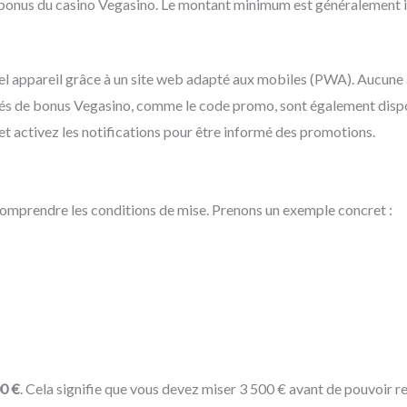
 bonus du casino Vegasino. Le montant minimum est généralement i
el appareil grâce à un site web adapté aux mobiles (PWA). Aucune 
ités de bonus Vegasino, comme le code promo, sont également dispo
 et activez les notifications pour être informé des promotions.
 comprendre les conditions de mise. Prenons un exemple concret :
00 €
. Cela signifie que vous devez miser 3 500 € avant de pouvoir re